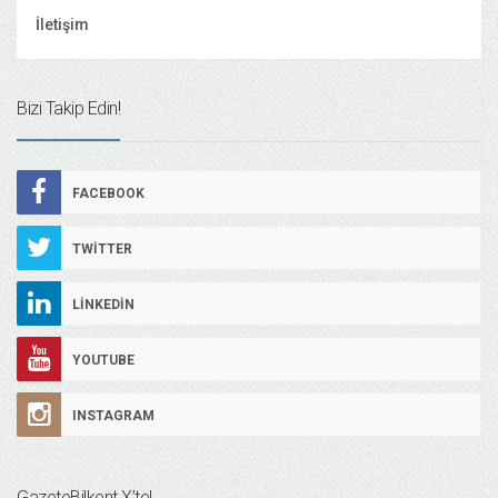
İletişim
Bizi Takip Edin!
FACEBOOK
TWITTER
LINKEDIN
YOUTUBE
INSTAGRAM
GazeteBilkent X’te!