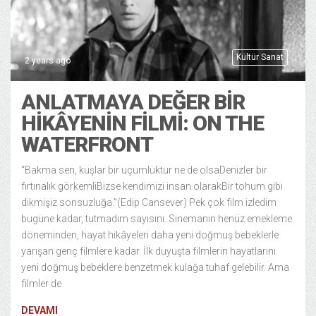
Kültür Sanat
2 years ago
ANLATMAYA DEĞER BİR
HİKÂYENİN FİLMİ: ON THE
WATERFRONT
“Bakma sen, kuşlar bir uçumluktur ne de olsaDenizler bir
fırtınalık görkemliBizse kendimizi insan olarakBir tohum gibi
dikmişiz sonsuzluğa.”(Edip Cansever) Pek çok film izledim
bugüne kadar, tutmadım sayısını. Sinemanın henüz emekleme
döneminden, hayat hikâyeleri daha yeni doğmuş bebeklerle
yarışan genç filmlere kadar. İlk duyuşta filmlerin hayatlarını
yeni doğmuş bebeklere benzetmek kulağa tuhaf gelebilir. Ama
filmler de
DEVAMI