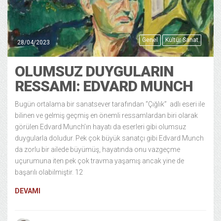
Genel
Kültür Sanat
28/04/2023
OLUMSUZ DUYGULARIN
RESSAMI: EDVARD MUNCH
Bugün ortalama bir sanatsever tarafından “Çığlık” adlı eseri ile
bilinen ve gelmiş geçmiş en önemli ressamlardan biri olarak
görülen Edvard Munch’ın hayatı da eserleri gibi olumsuz
duygularla doludur. Pek çok büyük sanatçı gibi Edvard Munch
da zorlu bir ailede büyümüş, hayatında onu vazgeçme
uçurumuna iten pek çok travma yaşamış ancak yine de
başarılı olabilmiştir. 12
DEVAMI