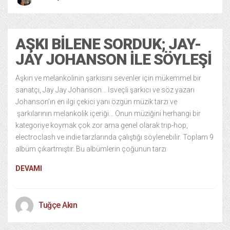
AŞKI BILENE SORDUK; JAY-
JAY JOHANSON ILE SÖYLEŞI
Aşkın ve melankolinin şarkısını sevenler için mükemmel bir
sanatçı, Jay Jay Johanson… İsveçli şarkıcı ve söz yazarı
Johanson’ın en ilgi çekici yanı özgün müzik tarzı ve
şarkılarının melankolik içeriği… Onun müziğini herhangi bir
kategoriye koymak çok zor ama genel olarak trip-hop,
electroclash ve indie tarzlarında çalıştığı söylenebilir. Toplam 9
albüm çıkartmıştır. Bu albümlerin çoğunun tarzı
DEVAMI
Tuğçe Akın