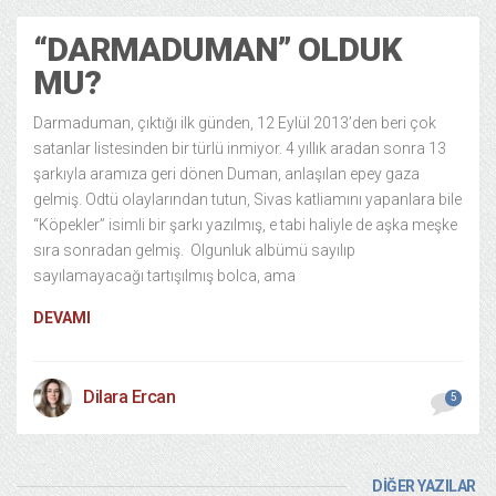
“DARMADUMAN” OLDUK
MU?
Darmaduman, çıktığı ilk günden, 12 Eylül 2013’den beri çok
satanlar listesinden bir türlü inmiyor. 4 yıllık aradan sonra 13
şarkıyla aramıza geri dönen Duman, anlaşılan epey gaza
gelmiş. Odtü olaylarından tutun, Sivas katliamını yapanlara bile
“Köpekler” isimli bir şarkı yazılmış, e tabi haliyle de aşka meşke
sıra sonradan gelmiş. Olgunluk albümü sayılıp
sayılamayacağı tartışılmış bolca, ama
DEVAMI
Dilara Ercan
5
DİĞER YAZILAR