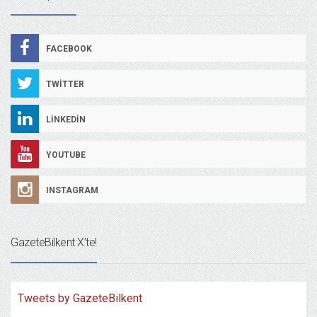
FACEBOOK
TWITTER
LINKEDIN
YOUTUBE
INSTAGRAM
GazeteBilkent X’te!
Tweets by GazeteBilkent