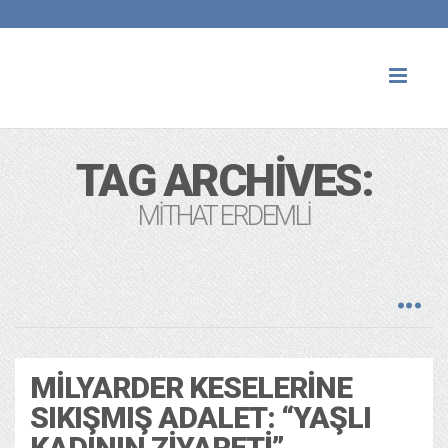
Toggl
naviga
TAG ARCHIVES:
MITHAT ERDEMLI
MILYARDER KESELERINE
SIKIŞMIŞ ADALET: “YAŞLI
KADININ ZIYARETI”