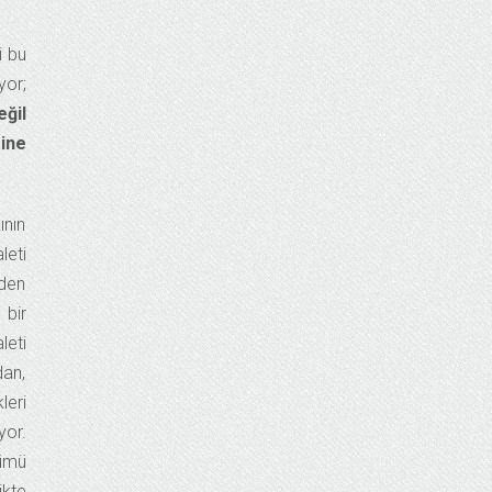
i bu
yor;
eğil
rine
ının
leti
eden
 bir
leti
dan,
leri
yor.
lümü
ikte