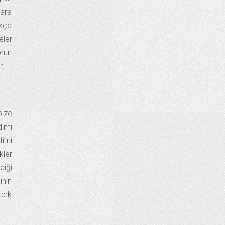
lara
ukça
eler
orun
r.
bize
dimi
i”ni
kler
diği
ının
ecek