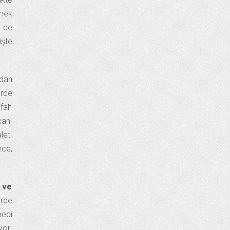
tmek
m de
işte
adan
erde
efah
canı
leti
ece,
r ve
erde
medi
yor.