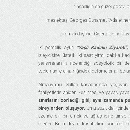
“İnsanlığın en güzel görevi 
meslektaşı Georges Duhamel, “Adalet ner
Romalı düşünür Cicero ise noktayı m
İki perdelik oyun
“Yaşlı Kadının Ziyareti”
,
izleyicisine, üstelik iki saat yirmi dakika k
yansımalarının incelendiği sosyolojik bir de
toplumun iç dinamiğindeki gelişmeler an be an iz
Almanya’nın Güllen kasabasında yaşayan h
faaliyetlerin aniden kesilmesi ve yavaş yava
sınırlarını zorladığı gibi, aynı zamanda 
bireylerden oluşuyor.
Umutsuzluklar içinde 
üzerine bin bir emek ve uğraş içine giriyor
meğer. Bunu duyan kasabalının son umudu