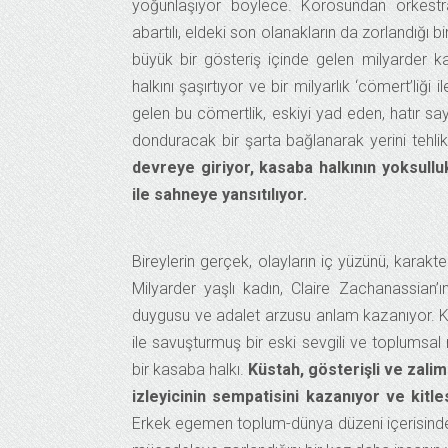
yoğunlaşıyor böylece. Korosundan orkestr
abartılı, eldeki son olanakların da zorlandığı 
büyük bir gösteriş içinde gelen milyarder 
halkını şaşırtıyor ve bir milyarlık ‘cömert’li
gelen bu cömertlik, eskiyi yad eden, hatır say
donduracak bir şarta bağlanarak yerini tehlikel
devreye giriyor, kasaba halkının yoksulluk
ile sahneye yansıtılıyor.
Bireylerin gerçek, olayların iç yüzünü, karakte
Milyarder yaşlı kadın, Claire Zachanassian’ı
duygusu ve adalet arzusu anlam kazanıyor. Ken
ile savuşturmuş bir eski sevgili ve toplumsal 
bir kasaba halkı.
Küstah, gösterişli ve zalim
izleyicinin sempatisini kazanıyor ve kitle
Erkek egemen toplum-dünya düzeni içerisinde h