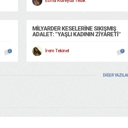
Esma Ruveyda Tedik
MILYARDER KESELERINE SIKIŞMIŞ
ADALET: “YAŞLI KADININ ZIYARETI”
İrem Tekinel
2
3
DİĞER YAZILA