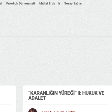
el
Friedich Dürrenmatt
Mithat Erdemli
Serap Sağlar
“KARANLIĞIN YÜREĞI” II: HUKUK VE
ADALET