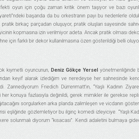
s efekti oyun için çoğu zaman kritik önem taşıyor ve bazı oyun
iyareti”ndeki başarıda da bu orkestranın payı bu nedenlerle old
ça pratik birkaç parçadan oluşuyor, pratik oluşları sayesinde sahn
eyicinin kopmasına izin verilmiyor adeta. Ancak pratik olması dek
hne için farklı bir dekor kullanılmasına özen gösterildiği belli oluyo
ok kıymetli oyuncunun,
Deniz Gökçe Yersel
yönetmenliğinde 
ndan keyif alarak izlediğim ve neredeyse her sahnesinde ken
Zannediyorum Friedich Dürrenmatt’ın, “Yaşlı Kadının Ziyaret
i her konuya fazlasıyla değinildi, gerek mimikler ile gerekse repli
dağıtacağını sorgularken arka planda zalimleşen ve vicdanın göster
risi eşliğinde gözlemletiyor bu ilginç komedi izleyiciye. “Yaşlı Kad
r kere solunmalı diyorum “kısacası”. Kendi adaletini bulmaya gid