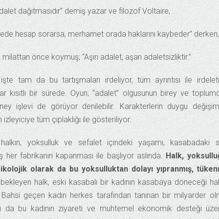
adalet dağıtmasıdır” demiş yazar ve filozof Voltaire,
ede hesap sorarsa, merhamet orada haklarını kaybeder” derken,
ilattan önce koymuş; “Aşırı adalet, aşarı adaletsizliktir.”
 işte tam da bu tartışmaları irdeliyor, tüm ayrıntısı ile irdelet
adar kısıtlı bir sürede. Oyun, “adalet” olgusunun birey ve toplum
ney işlevi de görüyor denilebilir. Karakterlerin duygu değişiml
leyiciye tüm çıplaklığı ile gösteriliyor.
alkın, yoksulluk ve sefalet içindeki yaşamı, kasabadaki s
ş her fabrikanın kapanması ile başlıyor aslında.
Halk, yoksull
psikolojik olarak da bu yoksulluktan dolayı yıpranmış, tüke
bekleyen halk, eski kasabalı bir kadının kasabaya döneceği ha
. Bahsi geçen kadın herkes tarafından tanınan bir milyarder o
 da bu kadının ziyareti ve muhtemel ekonomik desteği üzer