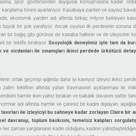
asına, spor gösterisinden duygusal konuşmasına kadar oldu
bir karşılama töreni ayarlanıyor. Kasabaya panteri ve sayısız bavulu
kadın, ekonomik yardım adı altında birkaç milyon bekleyen ka
ği ile büyük bir şok yaratıyor. Ancak oyunun ilk perdesinin sonuna 
an bir bağış gibi görünse de kasaba halkının ve de izleyicinin ka
i bir teklife bırakıyor.
Sosyolojik deneyimiz işte tam da bur
 ve vicdanları ile sınanışları ikinci perdede ürkütücü detay
rlerin ortak geçmişi ışığında daha iyi kavrıyor izleyici ikinci perd
n zalim teklifinin altında yatan travmasının açıklanması ile int
disini hamile iken yalnız bırakan ve babalık davasını sahte tanı
normlar adı altında hamile ve çaresiz bir kadını dışlayan, aşağıl
 tavırları ile izleyiciyi bu sahneye kadar zorlayan Claire bir 
sel davranışı, toplum baskısını, temelsiz kalıpları sorgulatı
er zaman yargılananın kadın olduğunu, kadının yalnızlaştırıldığın