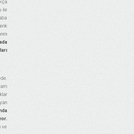
kça
 ile
saba
denk
nını
ada
ları
ede.
ikam
klar
ayan
anda
yor.
ı ve