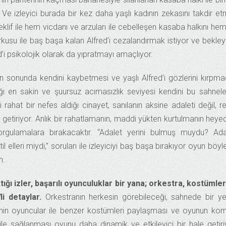
. Ve izleyici burada bir kez daha yaşlı kadının zekasını takdir e
eklif ile hem vicdanı ve arzuları ile cebelleşen kasaba halkını he
usu ile baş başa kalan Alfred’i cezalandırmak istiyor ve bekley
’i psikolojik olarak da yıpratmayı amaçlıyor.
ın sonunda kendini kaybetmesi ve yaşlı Alfred’i gözlerini kırpm
ştığı en sakin ve şuursuz acımasızlık seviyesi kendini bu sahnel
i rahat bir nefes aldığı cinayet, sanılanın aksine adaleti değil, r
ı getiriyor. Anlık bir rahatlamanın, maddi yükten kurtulmanın heye
rgulamalara bırakacaktır. “Adalet yerini bulmuş muydu? Ada
 elleri miydi,” soruları ile izleyiciyi baş başa bırakıyor oyun böyl
n.
ğı izler, başarılı oyunculuklar bir yana; orkestra, kostümle
i detaylar.
Orkestranın herkesin görebileceği, sahnede bir y
sinin oyuncular ile benzer kostümleri paylaşması ve oyunun ko
 ile sağlanması oyunu daha dinamik ve etkileyici bir hale getiri