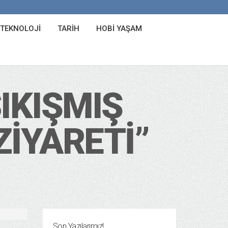
 TEKNOLOJI
TARIH
HOBI YAŞAM
IKIŞMIŞ
ZIYARETI”
Son Yazılarımız!