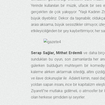
Yerinde kullanılan bir müzik, ufacık bir se
gerçekten de çok yakışıyor. “Yaşlı Kadının Z
büyük diyebiliriz. Dekor da taşınabilir, olduk
arası aksama, büyük sessizlikler olmuyor, izl
etkileyiciliğinden bir şey kaybettirmiyor, her sa
Serap Sağlar, Mithat Erdemli
ve daha birç
sundukları bu oyun, son zamanlarda her anı
gülerken bulduğum muhteşem bir komediydi. 
kaleme alırken aktarmak istediği, altını çizdiğ
ve ilave dokunuşlar ile. Adaleti kimin, nasıl 
yoldan sapan insanı, ince bir kapitalizm eleşti
Ziyareti”ne mutlaka gidilmeli, o atmosfer bi
olan herkese şimdiden iyi seyirler.