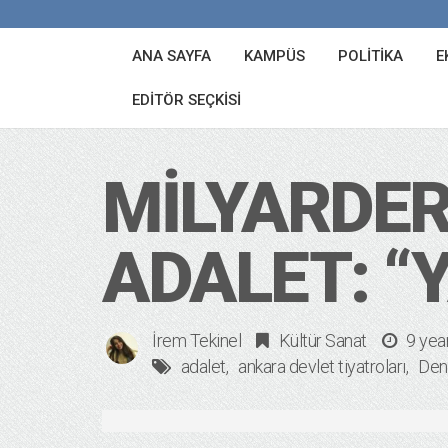
ANA SAYFA
KAMPÜS
POLITIKA
E
EDITÖR SEÇKISI
MILYARDER
ADALET: “Y
İrem Tekinel
Kültür Sanat
9 yea
adalet
ankara devlet tiyatroları
Den