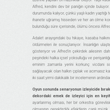
Alfred, kendini dev bir paniğin içinde buluyor
durumunda kalıyor, çünkü yaşlı kadın yaptığı t
ihanete uğramış hisseden ve her an ölme kork
bulunduğu süre içerisinde, ölümü öncesi Alfred
Adalet arayışındaki bu hikaye, kasaba halkın
öldürmeleri ile sonuçlanıyor. İnsanlığın ula
gösteriyor ve Alfred’in çekirdek ailesinin dah
peşindeki halka içsel yoksulluğu ve perişanlığ
eminim zamanla yerini korkunç vicdani so
sağlayacak olan halkın çıplak ve acımasız katil
iki saat yirmi dakikalık bir incelemenin ardında
Oyun sonunda senaryonun izleyicide bıraktı
dekordaki emek de izleyici için en keyifl
ayarlanmış olması, her bir orkestra görevli
olmasının gerektirdiği efektlerin canlı müzik