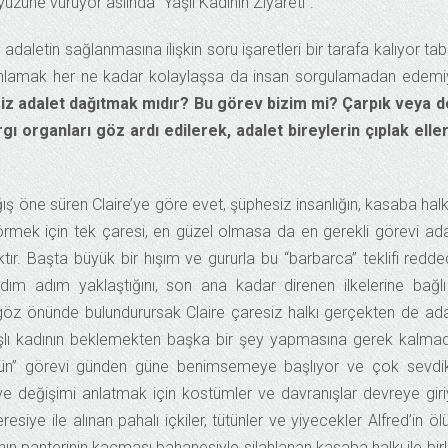
üzüne vuruyor aslında “Yaşlı Kadının Ziyareti”.
daletin sağlanmasına ilişkin soru işaretleri bir tarafa kalıyor tab
ini anlamak her ne kadar kolaylaşsa da insan sorgulamadan edemi
miz adalet dağıtmak mıdır? Bu görev bizim mi? Çarpık veya d
gı organları göz ardı edilerek, adalet bireylerin çıplak elle
ağış öne süren Claire’ye göre evet, şüphesiz insanlığın, kasaba halk
mek için tek çaresi, en güzel olmasa da en gerekli görevi ada
caktır. Başta büyük bir hışım ve gururla bu “barbarca” teklifi redd
adım adım yaklaştığını, son ana kadar direnen ilkelerine bağlı
nı göz önünde bulundurursak Claire çaresiz halkı gerçekten de ada
yaşlı kadının beklemekten başka bir şey yapmasına gerek kalma
stün” görevi günden güne benimsemeye başlıyor ve çok sevdik
 ve değişimi anlatmak için kostümler ve davranışlar devreye giri
iye ile alınan pahalı içkiler, tütünler ve yiyecekler Alfred’in ö
ının panterinin kaçması bahanesiyle silahlanan kasaba halkı ile birl