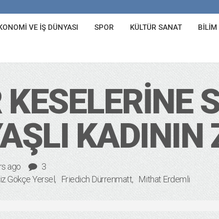
KONOMI VE İŞ DÜNYASI
SPOR
KÜLTÜR SANAT
BILIM
 KESELERINE S
AŞLI KADININ 
rs ago
3
iz Gökçe Yersel
Friedich Dürrenmatt
Mithat Erdemli