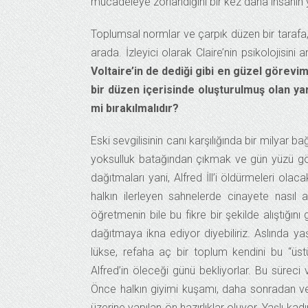
mücadeleye zorlandığını bir kez daha insanın y
Toplumsal normlar ve çarpık düzen bir tarafa, a
arada. İzleyici olarak Claire’nin psikolojis
Voltaire’in de dediği gibi en güzel görevi
bir düzen içerisinde oluşturulmuş olan yar
mi bırakılmalıdır?
Eski sevgilisinin canı karşılığında bir milyar b
yoksulluk batağından çıkmak ve gün yüzü gör
dağıtmaları yani, Alfred İll’i öldürmeleri ola
halkın ilerleyen sahnelerde cinayete nasıl 
öğretmenin bile bu fikre bir şekilde alıştığı
dağıtmaya ikna ediyor diyebiliriz. Aslında 
lükse, refaha aç bir toplum kendini bu “ü
Alfred’in öleceği günü bekliyorlar. Bu süreci
Önce halkın giyimi kuşamı, daha sonradan veres
üzerine yapılan ön hazırlıklar oluyor. Yaşlı kad