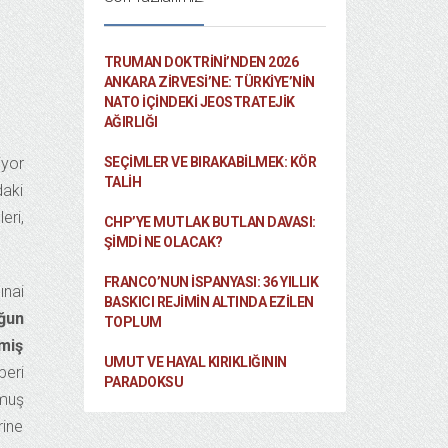
TRUMAN DOKTRINI’NDEN 2026
ANKARA ZIRVESI’NE: TÜRKIYE’NIN
NATO İÇINDEKI JEOSTRATEJIK
AĞIRLIĞI
iyor
SEÇIMLER VE BIRAKABILMEK: KÖR
TALIH
daki
eri,
CHP’YE MUTLAK BUTLAN DAVASI:
ŞİMDİ NE OLACAK?
FRANCO’NUN İSPANYASI: 36 YILLIK
ınai
BASKICI REJIMIN ALTINDA EZILEN
uğun
TOPLUM
nmiş
UMUT VE HAYAL KIRIKLIĞININ
beri
PARADOKSU
lmuş
ine