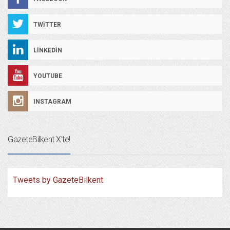
TWITTER
LINKEDIN
YOUTUBE
INSTAGRAM
GazeteBilkent X’te!
Tweets by GazeteBilkent