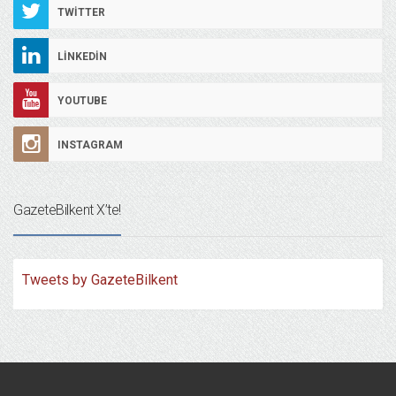
TWITTER
LINKEDIN
YOUTUBE
INSTAGRAM
GazeteBilkent X’te!
Tweets by GazeteBilkent