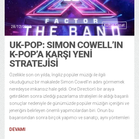
Kültür Sanat
28/12/2019
UK-POP: SIMON COWELL’IN
K-POP’A KARŞI YENİ
STRATEJİSİ
Özellikle son on yılda, İngiliz popüler müziği ile ilgili
okuduğunuz bir makalede Simon Cowell’ın adını görmemek
neredeyse imkansız hale geldi. One Direction’ı bir araya
getirdikten sonra izlediği pazarlama stratejileri ile aldığı başarılı
sonuçlar nedeniyle de günümüzde popüler müziğin içeriğini ve
jeneriğini belirleyen önemli yapımcılardan biri. Onun bu
başarısından sonra birçok yapımcı ve sanatçı, aynı yöntemleri
DEVAMI