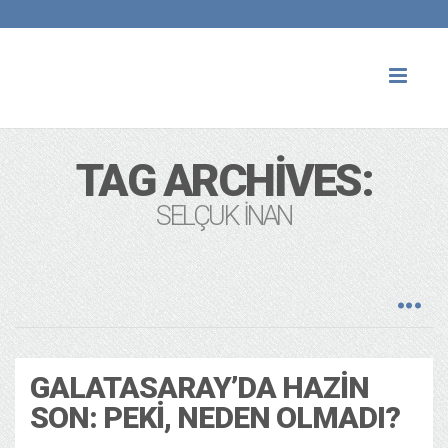
Toggl
naviga
TAG ARCHIVES:
SELÇUK INAN
GALATASARAY’DA HAZIN
SON: PEKI, NEDEN OLMADI?