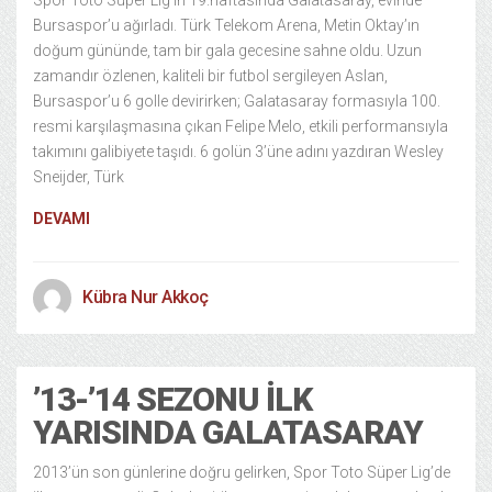
Spor Toto Süper Lig’in 19.haftasında Galatasaray, evinde
Bursaspor’u ağırladı. Türk Telekom Arena, Metin Oktay’ın
doğum gününde, tam bir gala gecesine sahne oldu. Uzun
zamandır özlenen, kaliteli bir futbol sergileyen Aslan,
Bursaspor’u 6 golle devirirken; Galatasaray formasıyla 100.
resmi karşılaşmasına çıkan Felipe Melo, etkili performansıyla
takımını galibiyete taşıdı. 6 golün 3’üne adını yazdıran Wesley
Sneijder, Türk
DEVAMI
Kübra Nur Akkoç
’13-’14 SEZONU İLK
YARISINDA GALATASARAY
2013’ün son günlerine doğru gelirken, Spor Toto Süper Lig’de