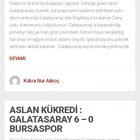
Telekom Arena’da Beşiktaş’ı ağırladı. Derbide gülen taraf
Galatasaray olurken, karşılaşmanın kaderini belirleyen isim
devre arasında Galatasaray’dan Beşiktaş’a kiralanan Dany
oldu. Kamerunlu futbolcunun Galatasaray’a kazandırdığı
penaltıyı Selçuk İnan gole çevirirken, Semih Kaya sergilediği
fair-play örneğiyle maçın adamı seçildi. İşte tansiyonu yüksek
derbiden akılda kalanlar : Galatasaray kendi evinde yenilmezlik
DEVAMI
Kübra Nur Akkoç
ASLAN KÜKREDI :
GALATASARAY 6 – 0
BURSASPOR