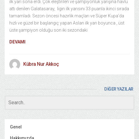
ilk yarı sona erdi. Çok eleştirilen ve şampiyonluk yarışına havlu
attı denilen Galatasaray, ligin ilk yarısını 33 puanla ikinci sırada
tamamladı. Sezon öncesi hazırlık maçları ve Süper Kupa’da
hızlı ve güzel bir başlangıç yapan Aslan ilk yarı boyunca , üst
üste şampiyon olduğu son iki sezondaki
DEVAMI
Kübra Nur Akkoç
DİĞER YAZILAR
Genel
Hakkımızda