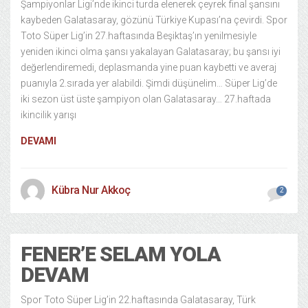
Şampiyonlar Ligi’nde ikinci turda elenerek çeyrek final şansını
kaybeden Galatasaray, gözünü Türkiye Kupası’na çevirdi. Spor
Toto Süper Lig’in 27.haftasında Beşiktaş’ın yenilmesiyle
yeniden ikinci olma şansı yakalayan Galatasaray; bu şansı iyi
değerlendiremedi, deplasmanda yine puan kaybetti ve averaj
puanıyla 2.sırada yer alabildi. Şimdi düşünelim… Süper Lig’de
iki sezon üst üste şampiyon olan Galatasaray… 27.haftada
ikincilik yarışı
DEVAMI
Kübra Nur Akkoç
2
FENER’E SELAM YOLA
DEVAM
Spor Toto Süper Lig’in 22.haftasında Galatasaray, Türk