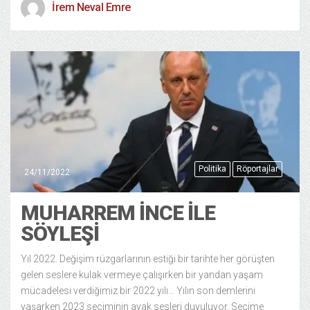
İrem Neval Emre
Politika
Röportajlar
24/11/2022
MUHARREM İNCE İLE
SÖYLEŞİ
Yıl 2022. Değişim rüzgarlarının estiği bir tarihte her görüşten
gelen seslere kulak vermeye çalışırken bir yandan yaşam
mücadelesi verdiğimiz bir 2022 yılı… Yılın son demlerini
yaşarken 2023 seçiminin ayak sesleri duyuluyor. Seçime