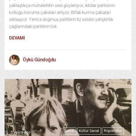
yaklaştıkça muhalefetin sesi güçleniyor, iktidar partisinin
koltuğu koruma çabaları artıyor, ittifak kurma çabaları
sıklaşıyor. Yenice doğmuş partilerin tiz sesleri yetişkinlik
çağlarındaki partilerin tok
DEVAMI
Öykü Gündoğdu
Genel
Kültür Sanat
Röportajlar
5 years ago