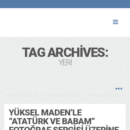
Toggl
naviga
TAG ARCHIVES:
YERI
YÜKSEL MADEN’LE
“ATATÜRK VE BABAM”
FOTOĞRAF SERGISI ÜZERINE