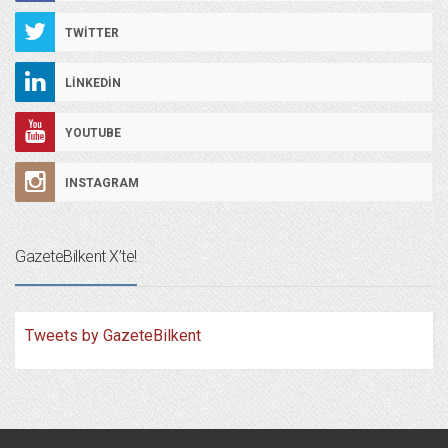
TWITTER
LINKEDIN
YOUTUBE
INSTAGRAM
GazeteBilkent X’te!
Tweets by GazeteBilkent