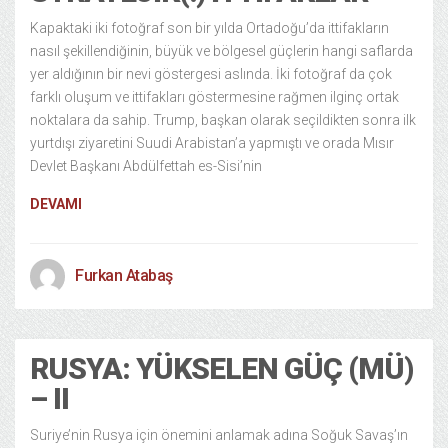
Kapaktaki iki fotoğraf son bir yılda Ortadoğu’da ittifakların
nasıl şekillendiğinin, büyük ve bölgesel güçlerin hangi saflarda
yer aldığının bir nevi göstergesi aslında. İki fotoğraf da çok
farklı oluşum ve ittifakları göstermesine rağmen ilginç ortak
noktalara da sahip. Trump, başkan olarak seçildikten sonra ilk
yurtdışı ziyaretini Suudi Arabistan’a yapmıştı ve orada Mısır
Devlet Başkanı Abdülfettah es-Sisi’nin
DEVAMI
Furkan Atabaş
RUSYA: YÜKSELEN GÜÇ (MÜ)
– II
Suriye’nin Rusya için önemini anlamak adına Soğuk Savaş’ın