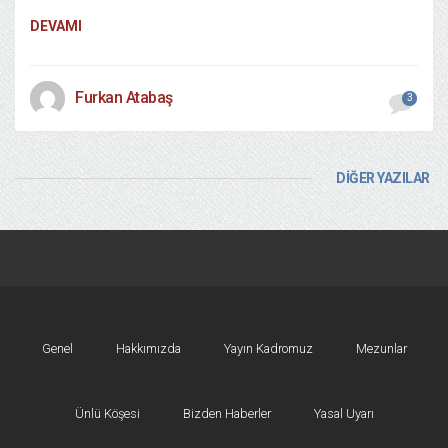
DEVAMI
Furkan Atabaş
3
DİĞER YAZILAR
Genel
Hakkımızda
Yayın Kadromuz
Mezunlar
Ünlü Köşesi
Bizden Haberler
Yasal Uyarı