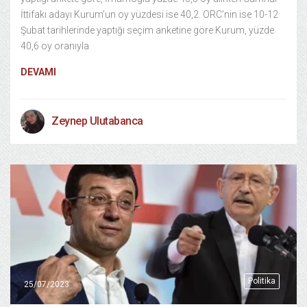
İttifakı adayı Kurum’un oy yüzdesi ise 40,2. ORC’nin ise 10-12
Şubat tarihlerinde yaptığı seçim anketine göre Kurum, yüzde
40,6 oy oranıyla
DEVAMI
Zeynep Ulutabanca
Politika
25/07/2023