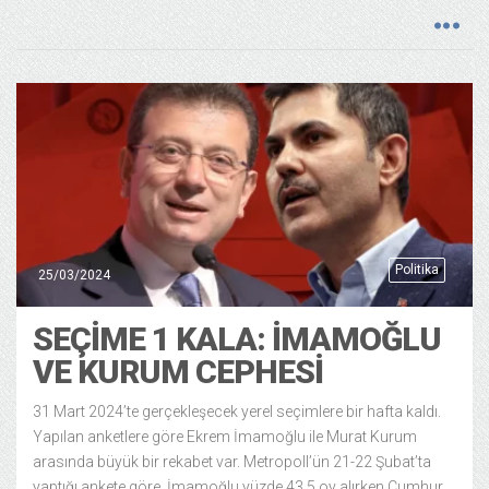
Politika
25/03/2024
SEÇİME 1 KALA: İMAMOĞLU
VE KURUM CEPHESİ
31 Mart 2024’te gerçekleşecek yerel seçimlere bir hafta kaldı.
Yapılan anketlere göre Ekrem İmamoğlu ile Murat Kurum
arasında büyük bir rekabet var. Metropoll’ün 21-22 Şubat’ta
yaptığı ankete göre, İmamoğlu yüzde 43,5 oy alırken Cumhur