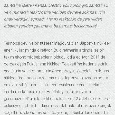
santralini işleten Kansai Electric adlı holdingin, santralin 3
ve 4 numaralı reaktörlerini yeniden devreye sokması için
onay verdiğini açıkladı. Her iki reaktörün de yeni yıldan
itibaren yeniden çalışmaya başlaması beklenmekte
”.
Teknoloji devi ve bir nükleer mağduru olan Japonya, nükleer
enerji kullanımında diretiyor. Bu diretmenin ardında ise bir
takım ekonomik sebeplerin olduğu iddia ediliyor. 2011’de
gerçekleşen Fukushima Nükleer Felaketi ’ne kadar elektrik
enerjisinin ve ekonomisinin önemli sayılabilecek bir miktarını
nükleer üretimden kazanmış olan Japonya, kazadan sonra
en az iki yıllığına bütün nükleer tesislerinde enerji üretimini
durdurma kararı almıştı. Hatırlatayım, Japonya’da
günümüzde 4’ ü hala aktif olmak üzere 42 adet nükleer tesis
bulunuyor. Tabi ki bu durum işsizlik başta olmak üzere birçok
kaçınılmaz ekonomik sonuca yol açtı. Bunlardan önemli bir