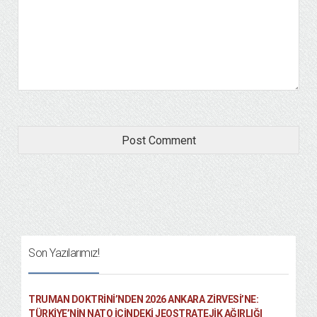
Son Yazılarımız!
TRUMAN DOKTRINI’NDEN 2026 ANKARA ZIRVESI’NE:
TÜRKIYE’NIN NATO İÇINDEKI JEOSTRATEJIK AĞIRLIĞI