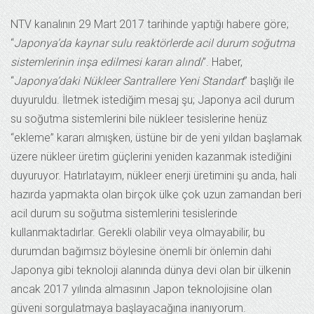
NTV kanalının 29 Mart 2017 tarihinde yaptığı habere göre;
“
Japonya’da kaynar sulu reaktörlerde acil durum soğutma
sistemlerinin inşa edilmesi kararı alındı
”. Haber,
“
Japonya’daki Nükleer Santrallere Yeni Standart
” başlığı ile
duyuruldu. İletmek istediğim mesaj şu; Japonya acil durum
su soğutma sistemlerini bile nükleer tesislerine henüz
“ekleme” kararı almışken, üstüne bir de yeni yıldan başlamak
üzere nükleer üretim güçlerini yeniden kazanmak istediğini
duyuruyor. Hatırlatayım, nükleer enerji üretimini şu anda, hali
hazırda yapmakta olan birçok ülke çok uzun zamandan beri
acil durum su soğutma sistemlerini tesislerinde
kullanmaktadırlar. Gerekli olabilir veya olmayabilir, bu
durumdan bağımsız böylesine önemli bir önlemin dahi
Japonya gibi teknoloji alanında dünya devi olan bir ülkenin
ancak 2017 yılında almasının Japon teknolojisine olan
güveni sorgulatmaya başlayacağına inanıyorum.