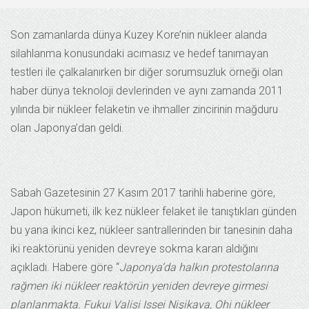
Son zamanlarda dünya Kuzey Kore’nin nükleer alanda
silahlanma konusundaki acımasız ve hedef tanımayan
testleri ile çalkalanırken bir diğer sorumsuzluk örneği olan
haber dünya teknoloji devlerinden ve aynı zamanda 2011
yılında bir nükleer felaketin ve ihmaller zincirinin mağduru
olan Japonya’dan geldi.
Sabah Gazetesinin 27 Kasım 2017 tarihli haberine göre,
Japon hükumeti, ilk kez nükleer felaket ile tanıştıkları günden
bu yana ikinci kez, nükleer santrallerinden bir tanesinin daha
iki reaktörünü yeniden devreye sokma kararı aldığını
açıkladı. Habere göre “
Japonya
‘da halkın protestolarına
rağmen iki
nükleer reaktör
ün yeniden devreye girmesi
planlanmakta. Fukui Valisi Issei Nişikava, Ohi nükleer