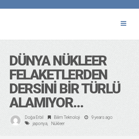
Toggl
naviga
DÜNYA NÜKLEER
FELAKETLERDEN
DERSINI BIR TÜRLÜ
ALAMIYOR…
Doğa Erbil
Bilim Teknoloji
9 years ago
japonya
Nükleer