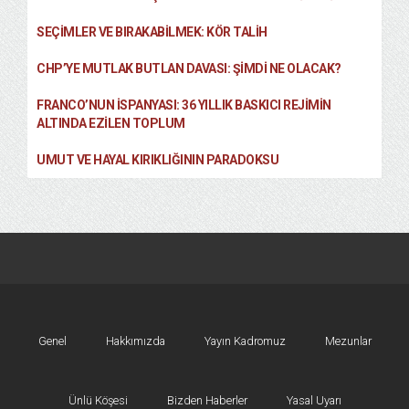
SEÇIMLER VE BIRAKABILMEK: KÖR TALIH
CHP’YE MUTLAK BUTLAN DAVASI: ŞİMDİ NE OLACAK?
FRANCO’NUN İSPANYASI: 36 YILLIK BASKICI REJIMIN
ALTINDA EZILEN TOPLUM
UMUT VE HAYAL KIRIKLIĞININ PARADOKSU
Genel
Hakkımızda
Yayın Kadromuz
Mezunlar
Ünlü Köşesi
Bizden Haberler
Yasal Uyarı