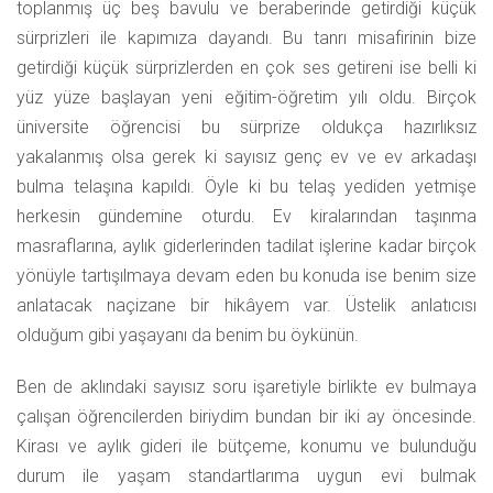
toplanmış üç beş bavulu ve beraberinde getirdiği küçük
sürprizleri ile kapımıza dayandı. Bu tanrı misafirinin bize
getirdiği küçük sürprizlerden en çok ses getireni ise belli ki
yüz yüze başlayan yeni eğitim-öğretim yılı oldu. Birçok
üniversite öğrencisi bu sürprize oldukça hazırlıksız
yakalanmış olsa gerek ki sayısız genç ev ve ev arkadaşı
bulma telaşına kapıldı. Öyle ki bu telaş yediden yetmişe
herkesin gündemine oturdu. Ev kiralarından taşınma
masraflarına, aylık giderlerinden tadilat işlerine kadar birçok
yönüyle tartışılmaya devam eden bu konuda ise benim size
anlatacak naçizane bir hikâyem var. Üstelik anlatıcısı
olduğum gibi yaşayanı da benim bu öykünün.
Ben de aklındaki sayısız soru işaretiyle birlikte ev bulmaya
çalışan öğrencilerden biriydim bundan bir iki ay öncesinde.
Kirası ve aylık gideri ile bütçeme, konumu ve bulunduğu
durum ile yaşam standartlarıma uygun evi bulmak