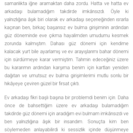
samanlıkta iğne aramaktan daha zordu. Hatta ve hatta ev
arkadaşı bulamadığım takdirde imkânsızdı. Öyle ki
yalnızlığına âşık biri olarak ev arkadaşı seçeneğinden ısrarla
kaçınan ben,
birkaç başarısız ev bulma girişiminin ardından
güz döneminde eve çıkma hayalimden umudumu kesmek
zorunda kalmıştım. Dahası güz dönemi için kendime
kalacak yurt bile ayarlamış ve ev arayışlarımı bahar dönemi
için sürdürmeye karar vermiştim. Tahmin edeceğiniz üzere
bu kararımın ardından karşıma benim için kartları yeniden
dağıtan ve umutsuz ev bulma girişimlerimi mutlu sonlu bir
hikâyeye çeviren güzel bir fırsat çıktı.
Ev arkadaşı fikri başlı başına bir problemdi benim için. Daha
önce de bahsettiğim üzere ev arkadaşı bulamadığım
takdirde güz dönemi için aradığım evi bulmam imkânsızdı ve
ben yalnızlığına âşık bir insandım. Sonuçta kim ben
söylemeden anlayabilirdi ki sessizlik içinde düşünmeye