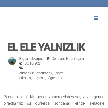
Toggl
naviga
EL ELE YALNIZLIK
Beyza Pekkarpuz
Genel
and
Hobi Yaşam
30/10/2021
arkadaşlık
ev arkadaşı
hayat
arkadaşı
öğrenci
öğrenci evi
Pandemi ile birlikte geçen yorucu ayları yavaş yavaş geride
bıraktığımız şu günlerde sonbahar, elinde alelacele