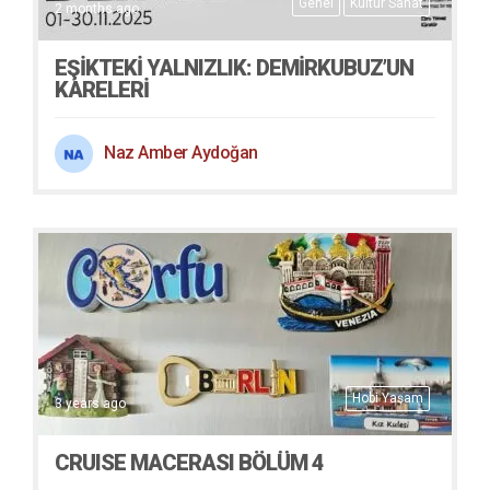
Genel
Kültür Sanat
2 months ago
EŞIKTEKI YALNIZLIK: DEMIRKUBUZ’UN
KARELERI
Naz Amber Aydoğan
Hobi Yaşam
3 years ago
CRUISE MACERASI BÖLÜM 4