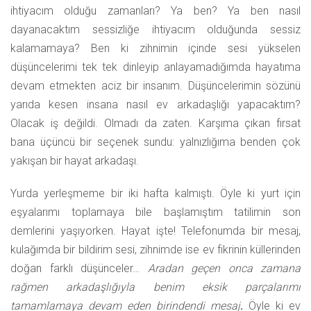
ihtiyacım olduğu zamanları? Ya ben? Ya ben nasıl
dayanacaktım sessizliğe ihtiyacım olduğunda sessiz
kalamamaya? Ben ki zihnimin içinde sesi yükselen
düşüncelerimi tek tek dinleyip anlayamadığımda hayatıma
devam etmekten aciz bir insanım. Düşüncelerimin sözünü
yarıda kesen insana nasıl ev arkadaşlığı yapacaktım?
Olacak iş değildi. Olmadı da zaten. Karşıma çıkan fırsat
bana üçüncü bir seçenek sundu: yalnızlığıma benden çok
yakışan bir hayat arkadaşı.
Yurda yerleşmeme bir iki hafta kalmıştı. Öyle ki yurt için
eşyalarımı toplamaya bile başlamıştım tatilimin son
demlerini yaşıyorken. Hayat işte! Telefonumda bir mesaj,
kulağımda bir bildirim sesi, zihnimde ise ev fikrinin küllerinden
doğan farklı düşünceler…
Aradan geçen onca zamana
rağmen arkadaşlığıyla benim eksik parçalarımı
tamamlamaya devam eden birindendi mesaj
.
Öyle ki ev