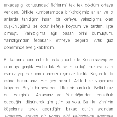
arkadaşlığı konusundaki fikirlerimi tek tek döktüm ortaya
yeniden. Birlikte kumbaramızda biriktirdiğimiz anıları ve o
anılarda tanıdığım insanı bir kefeye, yalnızlığıma olan
düşkünlüğümü ise öbür kefeye koydum ve tarttım. İşte
olmuştu! Yalnızlığıma ağır basan birini bulmuştum.
Yalnızlığımdan fedakârlık etmeye değerdi. Artık güz
döneminde eve çıkabilirdim.
Bu kararın ardından bir telaş başladı bizde. Kolları sıvayıp ev
aramaya giriştik. Evi bulduk. Bu sefer bulduğumuz evi bizim
evimiz yapmak için canımızı dişimize taktık. Başardık da
aslına bakarsanız. Her şey hazırdı. Artık bize yaşaması
kalıyordu. Büyük bir heyecan… Ufak bir burukluk… Belki biraz
da tedirginlik… Anlarsınız ya! Yalnızlığımdan fedakârlık
edeceğimi düşünerek girmiştim bu yola. Bu fikri zihnimin
köşelerine iterek geçirdiğim birkaç günün ardından
sigarasını arayan bir tiryaki gibi yalnızlığımı aramaya