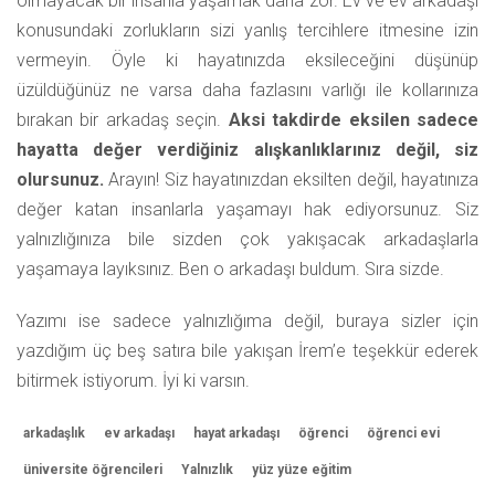
olmayacak bir insanla yaşamak daha zor. Ev ve ev arkadaşı
konusundaki zorlukların sizi yanlış tercihlere itmesine izin
vermeyin. Öyle ki hayatınızda eksileceğini düşünüp
üzüldüğünüz ne varsa daha fazlasını varlığı ile kollarınıza
bırakan bir arkadaş seçin.
Aksi takdirde eksilen sadece
hayatta değer verdiğiniz alışkanlıklarınız değil, siz
olursunuz.
Arayın! Siz hayatınızdan eksilten değil, hayatınıza
değer katan insanlarla yaşamayı hak ediyorsunuz. Siz
yalnızlığınıza bile sizden çok yakışacak arkadaşlarla
yaşamaya layıksınız. Ben o arkadaşı buldum. Sıra sizde.
Yazımı ise sadece yalnızlığıma değil, buraya sizler için
yazdığım üç beş satıra bile yakışan İrem’e teşekkür ederek
bitirmek istiyorum. İyi ki varsın.
arkadaşlık
ev arkadaşı
hayat arkadaşı
öğrenci
öğrenci evi
üniversite öğrencileri
Yalnızlık
yüz yüze eğitim