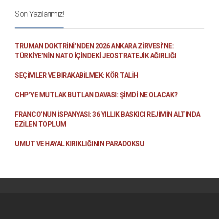
Son Yazılarımız!
TRUMAN DOKTRINI’NDEN 2026 ANKARA ZIRVESI’NE:
TÜRKIYE’NIN NATO İÇINDEKI JEOSTRATEJIK AĞIRLIĞI
SEÇIMLER VE BIRAKABILMEK: KÖR TALIH
CHP’YE MUTLAK BUTLAN DAVASI: ŞİMDİ NE OLACAK?
FRANCO’NUN İSPANYASI: 36 YILLIK BASKICI REJIMIN ALTINDA
EZILEN TOPLUM
UMUT VE HAYAL KIRIKLIĞININ PARADOKSU