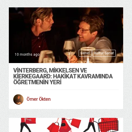
Genel
Kültür Sanat
10 months ago
VINTERBERG, MIKKELSEN VE
KIERKEGAARD: HAKIKAT KAVRAMINDA
ÖĞRETMENIN YERI
Ömer Ökten