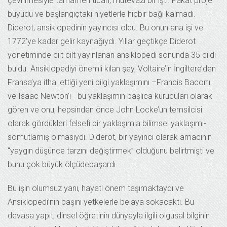
çevrilmesiyle tamamen ticari, mütevazı bir işti. Fakat proje
büyüdü ve başlangıçtaki niyetlerle hiçbir bağı kalmadı.
Diderot, ansiklopedinin yayıncısı oldu. Bu onun ana işi ve
1772’ye kadar gelir kaynağıydı. Yıllar geçtikçe Diderot
yönetiminde cilt cilt yayınlanan ansiklopedi sonunda 35 cildi
buldu. Ansiklopediyi önemli kılan şey, Voltaire’in İngiltere’den
Fransa’ya ithal ettiği yeni bilgi yaklaşımını –Francis Bacon’ı
ve Isaac Newton’ı- bu yaklaşımın başlıca kurucuları olarak
gören ve onu, hepsinden önce John Locke’un temsilcisi
olarak gördükleri felsefi bir yaklaşımla bilimsel yaklaşımı-
somutlamış olmasıydı. Diderot, bir yayıncı olarak amacının
“yaygın düşünce tarzını değiştirmek” olduğunu belirtmişti ve
bunu çok büyük ölçüdebaşardı.
Bu işin olumsuz yanı, hayati önem taşımaktaydı ve
Ansiklopedi’nin başını yetkelerle belaya sokacaktı. Bu
devasa yapıt, dinsel öğretinin dünyayla ilgili olgusal bilginin