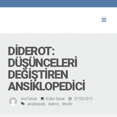
Toggl
naviga
DIDEROT:
DÜŞÜNCELERI
DEĞIŞTIREN
ANSIKLOPEDICI
Anıl Öztürk
Kültür Sanat
27/05/2012
ansiklopedi
diderot
felsefe