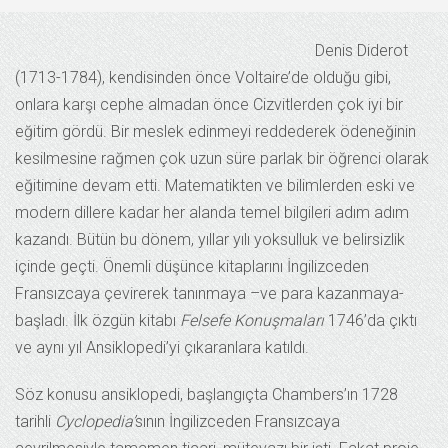
Denis Diderot
(1713-1784), kendisinden önce Voltaire’de olduğu gibi,
onlara karşı cephe almadan önce Cizvitlerden çok iyi bir
eğitim gördü. Bir meslek edinmeyi reddederek ödeneğinin
kesilmesine rağmen çok uzun süre parlak bir öğrenci olarak
eğitimine devam etti. Matematikten ve bilimlerden eski ve
modern dillere kadar her alanda temel bilgileri adım adım
kazandı. Bütün bu dönem, yıllar yılı yoksulluk ve belirsizlik
içinde geçti. Önemli düşünce kitaplarını İngilizceden
Fransızcaya çevirerek tanınmaya –ve para kazanmaya-
başladı. İlk özgün kitabı
Felsefe Konuşmaları
1746’da çıktı
ve aynı yıl Ansiklopedi’yi çıkaranlara katıldı.
Söz konusu ansiklopedi, başlangıçta Chambers’ın 1728
tarihli
Cyclopedia’
sının İngilizceden Fransızcaya