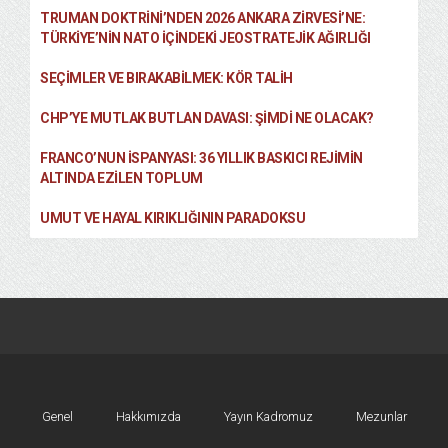
TRUMAN DOKTRINI’NDEN 2026 ANKARA ZIRVESI’NE:
TÜRKIYE’NIN NATO İÇINDEKI JEOSTRATEJIK AĞIRLIĞI
SEÇIMLER VE BIRAKABILMEK: KÖR TALIH
CHP’YE MUTLAK BUTLAN DAVASI: ŞİMDİ NE OLACAK?
FRANCO’NUN İSPANYASI: 36 YILLIK BASKICI REJIMIN
ALTINDA EZILEN TOPLUM
UMUT VE HAYAL KIRIKLIĞININ PARADOKSU
Genel
Hakkımızda
Yayın Kadromuz
Mezunlar