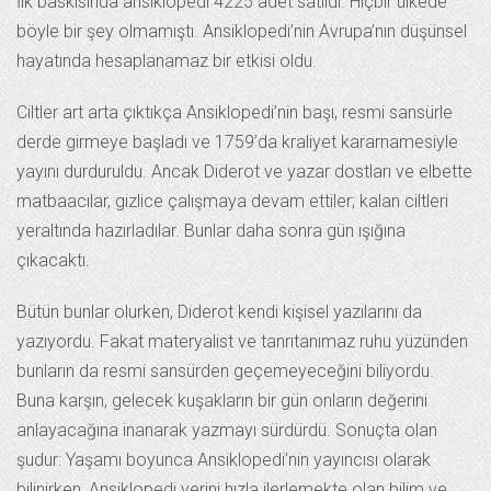
İlk baskısında ansiklopedi 4225 adet satıldı. Hiçbir ülkede
böyle bir şey olmamıştı. Ansiklopedi’nin Avrupa’nın düşünsel
hayatında hesaplanamaz bir etkisi oldu.
Ciltler art arta çıktıkça Ansiklopedi’nin başı, resmi sansürle
derde girmeye başladı ve 1759’da kraliyet kararnamesiyle
yayını durduruldu. Ancak Diderot ve yazar dostları ve elbette
matbaacılar, gizlice çalışmaya devam ettiler; kalan ciltleri
yeraltında hazırladılar. Bunlar daha sonra gün ışığına
çıkacaktı.
Bütün bunlar olurken, Diderot kendi kişisel yazılarını da
yazıyordu. Fakat materyalist ve tanrıtanımaz ruhu yüzünden
bunların da resmi sansürden geçemeyeceğini biliyordu.
Buna karşın, gelecek kuşakların bir gün onların değerini
anlayacağına inanarak yazmayı sürdürdü. Sonuçta olan
şudur: Yaşamı boyunca Ansiklopedi’nin yayıncısı olarak
bilinirken, Ansiklopedi yerini hızla ilerlemekte olan bilim ve