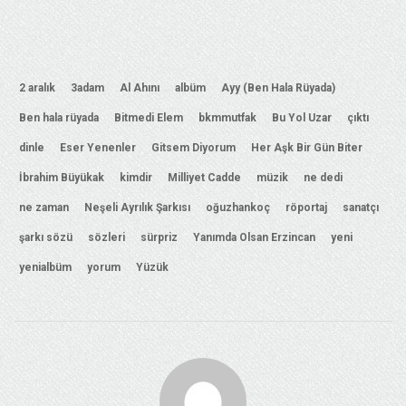
2 aralık
3adam
Al Ahını
albüm
Ayy (Ben Hala Rüyada)
Ben hala rüyada
Bitmedi Elem
bkmmutfak
Bu Yol Uzar
çıktı
dinle
Eser Yenenler
Gitsem Diyorum
Her Aşk Bir Gün Biter
İbrahim Büyükak
kimdir
Milliyet Cadde
müzik
ne dedi
ne zaman
Neşeli Ayrılık Şarkısı
oğuzhankoç
röportaj
sanatçı
şarkı sözü
sözleri
sürpriz
Yanımda Olsan Erzincan
yeni
yenialbüm
yorum
Yüzük