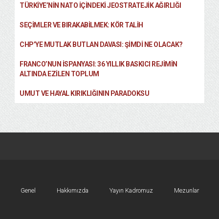
TÜRKIYE’NIN NATO İÇINDEKI JEOSTRATEJIK AĞIRLIĞI
SEÇIMLER VE BIRAKABILMEK: KÖR TALIH
CHP’YE MUTLAK BUTLAN DAVASI: ŞİMDİ NE OLACAK?
FRANCO’NUN İSPANYASI: 36 YILLIK BASKICI REJIMIN
ALTINDA EZILEN TOPLUM
UMUT VE HAYAL KIRIKLIĞININ PARADOKSU
Genel
Hakkımızda
Yayın Kadromuz
Mezunlar