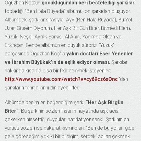
Oğuzhan Koç’un
çocukluğundan beri bestelediği şarkılar
ı
topladığı “Ben Hala Rüyada” albümü, on şarkıdan oluşuyor.
Albümdeki şarkılar sırasıyla Ayy (Ben Hala Rüyada), Bu Yol
Uzar, Gitsem Diyorum, Her Aşk Bir Gün Biter, Bitmedi Elem,
Yüzük, Neşeli Ayrılık Şarkısı, Al Ahını, Yanımda Olsan ve
Erzincan. Bence albümün en büyük sürprizi “Yüzük”
parçasında Oğuzhan Koç’ a
yakın dostları Eser Yenenler
ve İbrahim Büyükak’ın da eşlik ediyor olması.
Şarkılar
hakkında kısa da olsa bir fikir edinmek isteyenler:
http://www.youtube.com/watch?v=cy69cs6xOnc
‘dan
şarkıların tanıtıcılarını dinleyebilirler.
Albümde benim en beğendiğim şarkı
“Her Aşk Birgün
Biter”
. Bu şarkının sözleri insanın hayatında aşk acısı
çekerken hissettiği duyguları hatırlatıyor sanki. Şarkının en
vurucu sözleri ise nakarat kısmı olan: “Ben de bu yolları gide
gele göreceğim yok ki bir bildiğim, serdeki acıları çekmek