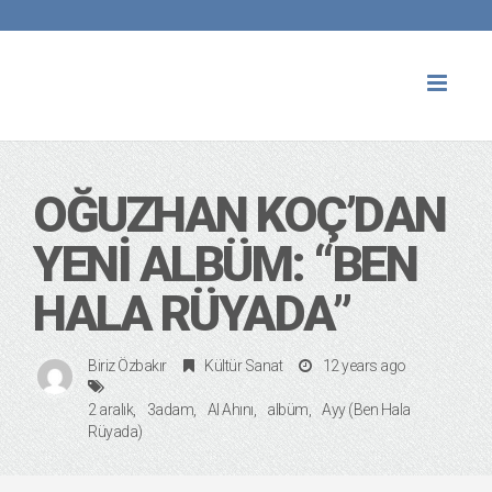
Toggl
naviga
OĞUZHAN KOÇ’DAN
YENI ALBÜM: “BEN
HALA RÜYADA”
Biriz Özbakır
Kültür Sanat
12 years ago
2 aralık
3adam
Al Ahını
albüm
Ayy (Ben Hala
Rüyada)