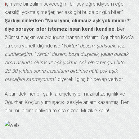
i
çin yine bir zalimi seveceğim, bir şey öğrendiysem eğer
karşılığı yokmuş meğer, her aşk gibi bu da bir gün biter.”
Şarkıyı dinlerken “Nasıl yani, ölümsüz aşk yok mudur?”
diye soruyor ister istemez insan kendi kendine.
Ben
ölümsüz aşkın var olduğuna inananlardanım. Oğuzhan Koç’a
bu soru yöneltildiğinde ise “
Yoktur” desem, şarkıdaki tezi
çürüteceğim. “Vardır” desem, boşa düşecek, yalan olacak.
Ama aslında ölümsüz aşk yoktur. Aşk elbet bir gün biter.
20-30 yıldan sonra insanların birbirine hâlâ çok aşık
olacağını sanmıyorum.
” diyerek ilginç bir cevap veriyor.
Albümdeki her bir şarkı aranjeleriyle, müzikal zenginlik ve
Oğuzhan Koç’un yumuşacık- sesiyle anlam kazanmış. Ben
albümü aldım dinliyorum sıra sizde. Müzikle kalın!