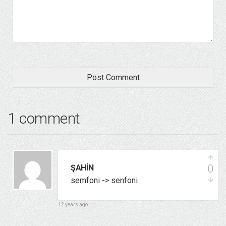
1 comment
0
ŞAHIN
semfoni -> senfoni
12 years ago