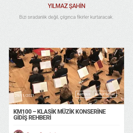
YILMAZ ŞAHIN
Bizi sıradanlık değil, çılgınca fikirler kurtaracak.
Kampüs
Kültür Sanat
29/11/2021
KM100 – KLASIK MÜZIK KONSERINE
GIDIŞ REHBERI