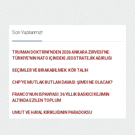
Son Yazılarımız!
TRUMAN DOKTRINI’NDEN 2026 ANKARA ZIRVESI’NE:
TÜRKIYE’NIN NATO İÇINDEKI JEOSTRATEJIK AĞIRLIĞI
SEÇIMLER VE BIRAKABILMEK: KÖR TALIH
CHP’YE MUTLAK BUTLAN DAVASI: ŞİMDİ NE OLACAK?
FRANCO’NUN İSPANYASI: 36 YILLIK BASKICI REJIMIN
ALTINDA EZILEN TOPLUM
UMUT VE HAYAL KIRIKLIĞININ PARADOKSU