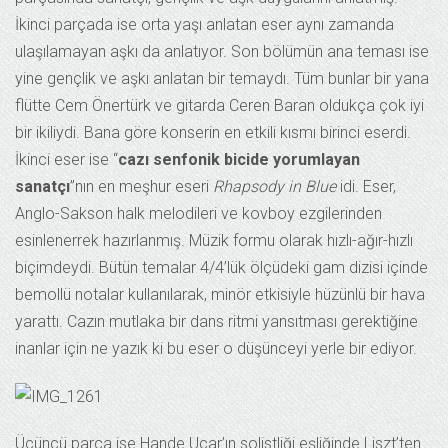
İkinci parçada ise orta yaşı anlatan eser aynı zamanda
ulaşılamayan aşkı da anlatıyor. Son bölümün ana teması ise
yine gençlik ve aşkı anlatan bir temaydı. Tüm bunlar bir yana
flütte Cem Önertürk ve gitarda Ceren Baran oldukça çok iyi
bir ikiliydi. Bana göre konserin en etkili kısmı birinci eserdi.
İkinci eser ise “
cazı senfonik bicide yorumlayan
sanatçı
”nın en meşhur eseri
Rhapsody in Blue
idi. Eser,
Anglo-Sakson halk melodileri ve kovboy ezgilerinden
esinlenerrek hazırlanmış. Müzik formu olarak hızlı-ağır-hızlı
biçimdeydi. Bütün temalar 4/4’lük ölçüdeki gam dizisi içinde
bemollü notalar kullanılarak, minör etkisiyle hüzünlü bir hava
yarattı. Cazın mutlaka bir dans ritmi yansıtması gerektiğine
inanlar için ne yazık ki bu eser o düşünceyi yerle bir ediyor.
Üçüncü parça ise Hande Uçar’ın solistliği eşliğinde Liszt’ten