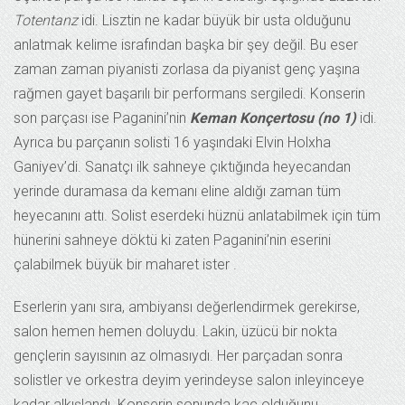
Totentanz
idi. Lisztin ne kadar büyük bir usta olduğunu
anlatmak kelime israfından başka bir şey değil. Bu eser
zaman zaman piyanisti zorlasa da piyanist genç yaşına
rağmen gayet başarılı bir performans sergiledi. Konserin
son parçası ise Paganini’nin
Keman Konçertosu (no 1)
idi.
Ayrıca bu parçanın solisti 16 yaşındaki Elvin Holxha
Ganiyev’di. Sanatçı ilk sahneye çıktığında heyecandan
yerinde duramasa da kemanı eline aldığı zaman tüm
heyecanını attı. Solist eserdeki hüznü anlatabilmek için tüm
hünerini sahneye döktü ki zaten Paganini’nin eserini
çalabilmek büyük bir maharet ister .
Eserlerin yanı sıra, ambiyansı değerlendirmek gerekirse,
salon hemen hemen doluydu. Lakin, üzücü bir nokta
gençlerin sayısının az olmasıydı. Her parçadan sonra
solistler ve orkestra deyim yerindeyse salon inleyinceye
kadar alkışlandı. Konserin sonunda kaç olduğunu