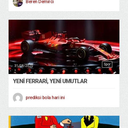
Beren Demirci
Spor
31/08/2020
YENI FERRARI, YENI UMUTLAR
prediksi bola hari ini