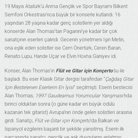
19 Mayıs Atatürk’ü Anma Gençlik ve Spor Bayramı Bilkent
Semfoni Orkestrası’nca büyük bir konserle kutlandı. 16
yaşından 28 yaşına kadar genç solistlerin yer aldığı
konserde Alan Thomas’tan Paganini’ye kadar bir çok
sanatçının eserleri çalındı. Gecenin yönetmeni Işın Metin,
ona eşlik eden solistler ise Cem Önertürk, Ceren Baran,
Renato Lupu, Hande Uçar ve Elvin Hoxha Ganiyev idi.
Konser, Alan Thomas’ın
Flüt ve Gitar için Konçerto
‘
su ile
başladı. Bu eser Klasik Gitar dergisi tarafından “
Çağdaş Gitar
İçin Bestelenen Eserlerin En İyisi
” seçilmişti. Eserin bestecisi
Alan Thomas,
1997 Gaudeamus Yorumcular Yarışması’
nda
birinci olduktan sonra (o güne kadar en büyük ödülü
kazanan tek gitarist) Avrupa’nın önde gelen solistleri arasına
girdi. Sanatçı,
Flüt ve Gitar için Konçerto
’da Balkan ve
İspanyol ezgilerini başarılı bir şekilde yansıtmış. Eserin ilk
parçasında sanatçı, gençlik ve aşk duygularını anlatmış.