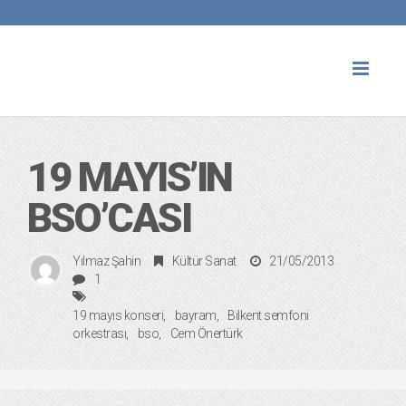
Toggl
naviga
19 MAYIS’IN
BSO’CASI
Yılmaz Şahin
Kültür Sanat
21/05/2013
1
19 mayıs konseri
bayram
Bilkent semfoni
orkestrası
bso
Cem Önertürk