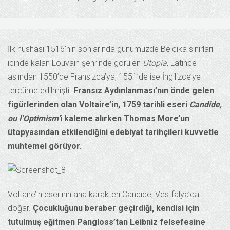
İlk nüshası 1516’nın sonlarında günümüzde Belçika sınırları
içinde kalan Louvain şehrinde görülen
Utopia
, Latince
aslından 1550’de Fransızca’ya, 1551’de ise İngilizce’ye
tercüme edilmişti.
Fransız Aydınlanması’nın önde gelen
figürlerinden olan Voltaire’in, 1759 tarihli eseri
Candide,
ou l’Optimism’
i kaleme alırken Thomas More’un
ütopyasından etkilendiğini edebiyat tarihçileri kuvvetle
muhtemel görüyor.
Voltaire’in eserinin ana karakteri Candide, Vestfalya’da
doğar.
Çocukluğunu beraber geçirdiği, kendisi için
tutulmuş eğitmen Pangloss’tan Leibniz felsefesine