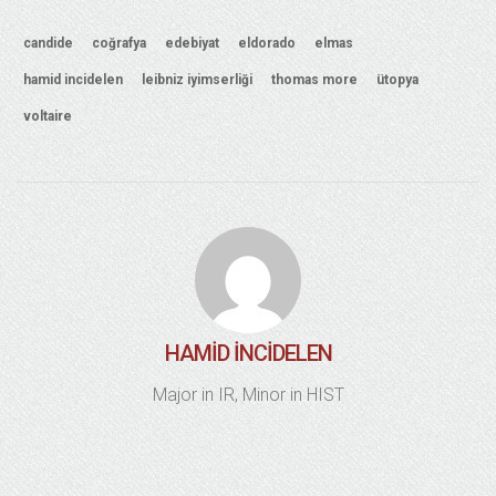
candide
coğrafya
edebiyat
eldorado
elmas
hamid incidelen
leibniz iyimserliği
thomas more
ütopya
voltaire
HAMID İNCIDELEN
Major in IR, Minor in HIST