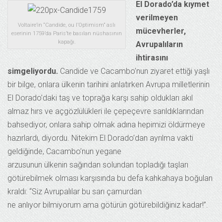
El Dorado’da kıymet
verilmeyen
Voltaire’in “Candide, ou l’Optimism” aslı
mücevherler,
eserinin 1759’da Paris’te basılan nüshasının
kapağı.
Avrupalıların
ihtirasını
simgeliyordu.
Candide ve Cacambo’nun ziyaret ettiği yaşlı
bir bilge, onlara ülkenin tarihini anlatırken Avrupa milletlerinin
El Dorado’daki taş ve toprağa karşı sahip oldukları akıl
almaz hırs ve açgözlülükleri ile çepeçevre sarıldıklarından
bahsediyor, onlara sahip olmak adına hepimizi öldürmeye
hazırlardı, diyordu. Nitekim El Dorado’dan ayrılma vakti
geldiğinde, Cacambo’nun yegane
arzusunun ülkenin sağından solundan topladığı taşları
götürebilmek olması karşısında bu defa kahkahaya boğulan
kraldı: “Siz Avrupalılar bu sarı çamurdan
ne anlıyor bilmiyorum ama götürün götürebildiğiniz kadar!”.