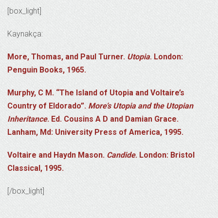
[box_light]
Kaynakça:
More, Thomas, and Paul Turner.
Utopia
. London:
Penguin Books, 1965.
Murphy, C M. “The Island of Utopia and Voltaire’s
Country of Eldorado”.
More’s Utopia and the Utopian
Inheritance
. Ed. Cousins A D and Damian Grace.
Lanham, Md: University Press of America, 1995.
Voltaire and Haydn Mason.
Candide
. London: Bristol
Classical, 1995.
[/box_light]