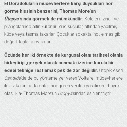
El Doradoluların mücevherlere karşı duydukları hor
görme hissinin benzerini, Thomas More’un
Ütopya’
sında görmek de mümkündür:
Kölelerin zincir ve
prangalarında altın kullanılır. Yine suçlular, altından yapılmış
küpe veya tasma takarlar. Çocuklar sokakta inci, elmas gibi
değerli taşlarla oynarlar.
Özünde her iki örnekte de kurgusal olanı tarihsel olanla
birleştirip ,gerçek olarak sunmak üzerine kurulu bir
edebi tekniğe rastlamak pek de zor değildir.
Ütopik eseri
Candide’
de de bu yönteme yer veren Voltaire, mücevherlere
ilgisiz kalan hatta onları hor gören yerlileri yaratırken -büyük
olasılıkla- Thomas More’un
Ütopya
’sından esinlenmiştir.