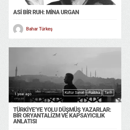
ASI BIR RUH: MINA URGAN
Bahar Türkeş
Kültür Sanat
Politika
Tarih
1 year ago
TÜRKIYE’YE YOLU DÜŞMÜŞ YAZARLAR:
BIR ORYANTALIZM VE KAPSAYICILIK
ANLATISI