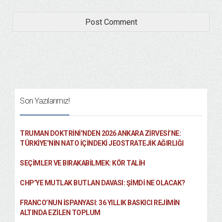
Son Yazılarımız!
TRUMAN DOKTRINI’NDEN 2026 ANKARA ZIRVESI’NE:
TÜRKIYE’NIN NATO İÇINDEKI JEOSTRATEJIK AĞIRLIĞI
SEÇIMLER VE BIRAKABILMEK: KÖR TALIH
CHP’YE MUTLAK BUTLAN DAVASI: ŞİMDİ NE OLACAK?
FRANCO’NUN İSPANYASI: 36 YILLIK BASKICI REJIMIN
ALTINDA EZILEN TOPLUM