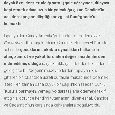
dayalı özel dersler aldığı şato işgale uğrayınca, dünyayı
keşfetmek adına uzun bir yolculuğa çıkan Candide’in
asıl derdi peşine düştüğü sevgilisi Cunégonde’u
bulmaktır.
İspanya’dan Güney Amerika’ya hareket etmeden evvel
Cacambo
adlı bir uşak edinen Candide, efsanevi El Dorado
şehrinde
çocukların sokakta oynadıkları halkaların
altın, zümrüt ve yakut türünden değerli madenlerden
elde edilmiş olduğu
na şaşkınlıkla şahitlik eder. Ellerinden
geldiğince bu “değerli” mücevherlerden toplayan ikili,
gittikleri bir lokantada ücreti bu taşlar mukabilinde ödemek
istedikleri zaman daha büyük bir şaşkınlık hisseder. Çünkü
“Kusura bakmayın, yemeği yoldaki taşlarla ödemeyi teklif
ettiğinizi görünce kendimi tutamadım” diyen esnaf, Candide
ve Cacambo’nun karşısında kahkahalara boğuluyordu.