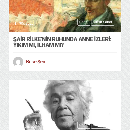
Genel
Kültür Sanat
14/05/2025
ŞAIR RILKE’NIN RUHUNDA ANNE İZLERI:
YIKIM MI, İLHAM MI?
Buse Şen
Genel
Kültür Sanat
8 months ago