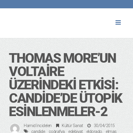
Toggl
naviga
THOMAS MORE’UN
VOLTAIRE
ÜZERINDEKI ETKISI:
CANDIDE’DE ÜTOPIK
ESINLENMELER-2
Hamid İncidelen
Kültür Sanat
30/04/2015
candide
coğrafya
edebiyat
eldorado
elmas