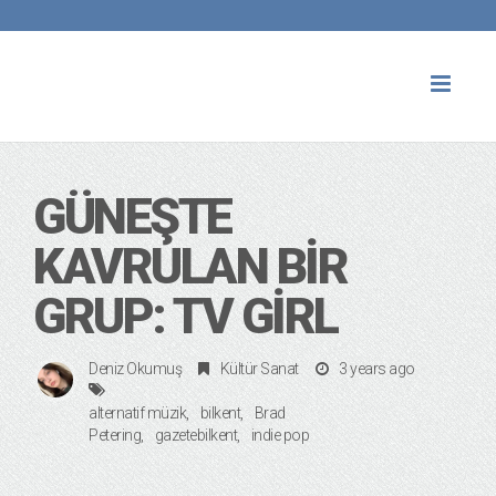
Toggl
naviga
GÜNEŞTE
KAVRULAN BIR
GRUP: TV GIRL
Deniz Okumuş
Kültür Sanat
3 years ago
alternatif müzik
bilkent
Brad
Petering
gazetebilkent
indie pop