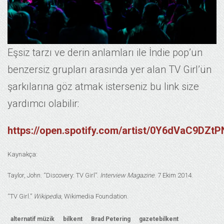
Eşsiz tarzı ve derin anlamları ile İndie pop’un
benzersiz grupları arasında yer alan TV Girl’ün
şarkılarına göz atmak isterseniz bu link size
yardımcı olabilir:
https://open.spotify.com/artist/0Y6dVaC9DZ
Kaynakça:
Taylor, John. “Discovery: TV Girl”.
Interview Magazine
. 7 Ekim 2014.
“TV Girl.”
Wikipedia
, Wikimedia Foundation.
alternatif müzik
bilkent
Brad Petering
gazetebilkent