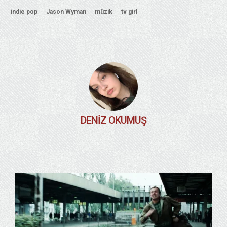
indie pop
Jason Wyman
müzik
tv girl
DENIZ OKUMUŞ