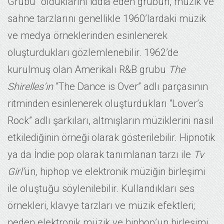
Grubu” olduklarını iddia eden grubun, müzik ve
sahne tarzlarını genellikle 1960’lardaki müzik
ve medya örneklerinden esinlenerek
oluşturdukları gözlemlenebilir. 1962’de
kurulmuş olan Amerikalı R&B grubu
The
Shirelles’ın
“The Dance is Over” adlı parçasının
ritminden esinlenerek oluşturdukları “Lover’s
Rock” adlı şarkıları, altmışların müziklerini nasıl
etkilediğinin örneği olarak gösterilebilir. Hipnotik
ya da İndie pop olarak tanımlanan tarzı ile
Tv
Girl’
ün
,
hiphop ve elektronik müziğin birleşimi
ile oluştuğu söylenilebilir. Kullandıkları ses
örnekleri, klavye tarzları ve müzik efektleri;
neden elektronik müzik ve hiphop’un birleşimi