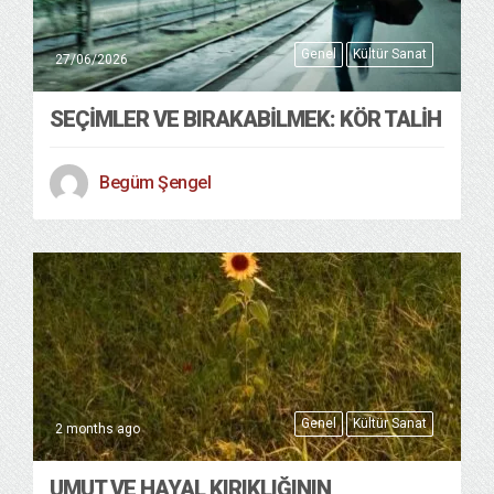
Genel
Kültür Sanat
27/06/2026
SEÇIMLER VE BIRAKABILMEK: KÖR TALIH
Begüm Şengel
Genel
Kültür Sanat
2 months ago
UMUT VE HAYAL KIRIKLIĞININ