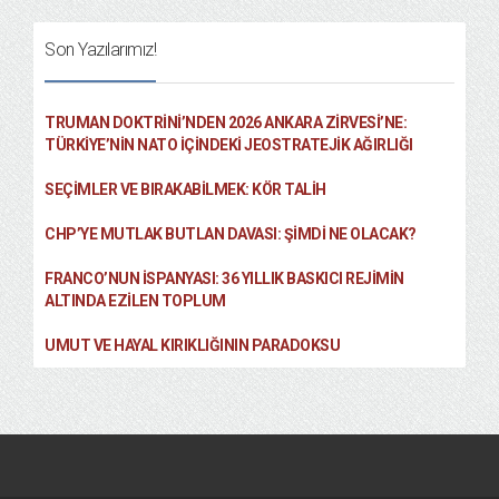
Son Yazılarımız!
TRUMAN DOKTRINI’NDEN 2026 ANKARA ZIRVESI’NE:
TÜRKIYE’NIN NATO İÇINDEKI JEOSTRATEJIK AĞIRLIĞI
SEÇIMLER VE BIRAKABILMEK: KÖR TALIH
CHP’YE MUTLAK BUTLAN DAVASI: ŞİMDİ NE OLACAK?
FRANCO’NUN İSPANYASI: 36 YILLIK BASKICI REJIMIN
ALTINDA EZILEN TOPLUM
UMUT VE HAYAL KIRIKLIĞININ PARADOKSU