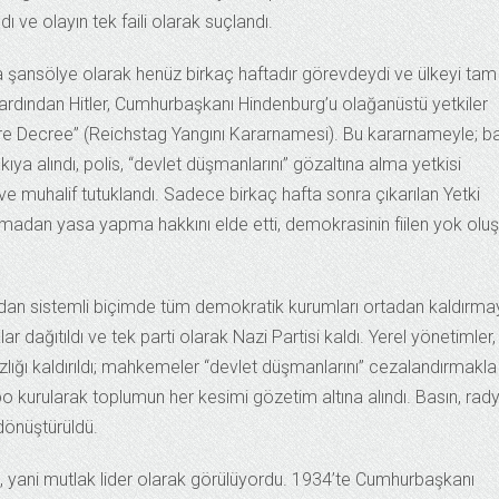
 ve olayın tek faili olarak suçlandı.
rada şansölye olarak henüz birkaç haftadır görevdeydi ve ülkeyi tam
ardından Hitler, Cumhurbaşkanı Hindenburg’u olağanüstü yetkiler
ire Decree” (Reichstag Yangını Kararnamesi). Bu kararnameyle; b
ya alındı, polis, “devlet düşmanlarını” gözaltına alma yetkisi
e muhalif tutuklandı. Sadece birkaç hafta sonra çıkarılan Yetki
 olmadan yasa yapma hakkını elde etti, demokrasinin fiilen yok olu
rdından sistemli biçimde tüm demokratik kurumları ortadan kaldırm
ar dağıtıldı ve tek parti olarak Nazi Partisi kaldı. Yerel yönetimler,
ızlığı kaldırıldı; mahkemeler “devlet düşmanlarını” cezalandırmakla
stapo kurularak toplumun her kesimi gözetim altına alındı. Basın, rad
önüştürüldü.
er”, yani mutlak lider olarak görülüyordu. 1934’te Cumhurbaşkanı