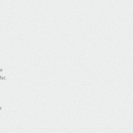
ve
er;
ı