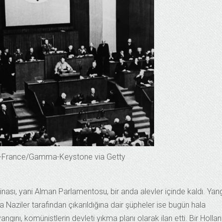
one-France/Gamma-Keystone via Getty
nası, yani Alman Parlamentosu, bir anda alevler içinde kaldı. Yang
a Naziler tarafından çıkarıldığına dair şüpheler ise bugün hala
ını, komünistlerin devleti yıkma planı olarak ilan etti. Bir Hollan