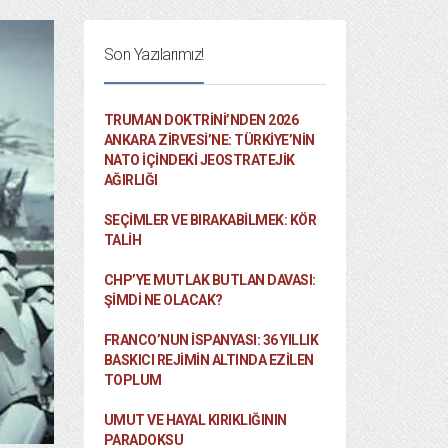
Son Yazılarımız!
TRUMAN DOKTRINI’NDEN 2026
ANKARA ZIRVESI’NE: TÜRKIYE’NIN
NATO İÇINDEKI JEOSTRATEJIK
AĞIRLIĞI
SEÇIMLER VE BIRAKABILMEK: KÖR
TALIH
CHP’YE MUTLAK BUTLAN DAVASI:
ŞİMDİ NE OLACAK?
FRANCO’NUN İSPANYASI: 36 YILLIK
BASKICI REJIMIN ALTINDA EZILEN
TOPLUM
UMUT VE HAYAL KIRIKLIĞININ
PARADOKSU