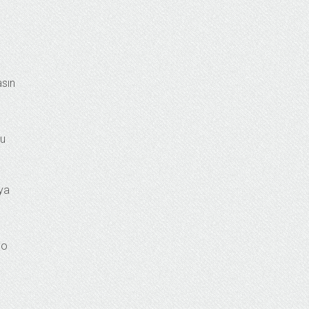
asın
şu
aya
yo