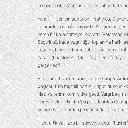
komünist olan Marinus van der Lubbe tutuklandı
Yangın, Hitler için adeta bir fırsat oldu. O sı
anlamıyla kontrol etmiyordu. Yangının hemen 
veren bir kararnameye ikna etti: “Reichstag F
özgürlüğü, ifade özgürlüğü, toplanma hakkı askı
kazandı, binlerce komünist, sosyal demokrat v
Yasası (Enabling Act) ile Hitler, meclis onayı
gerçekleşti.
Hitler, artık hukuken sınırsız güce sahipti. A
başladı. Tüm muhalif partiler kapatıldı, sendikal
Nazi valilerinin kontrolüne geçti. Yargı bağıms
görevli hale getirildi. Gizli polis teşkilatı Ge
ve sinema tamamen propaganda araçlarına d
Hitler artık yalnızca bir şansölye değil, “Führ