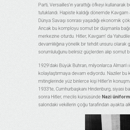
Parti, Versailles’ın yarattığı öfkeyi kullanarak
tutuklandı. Hapiste kaldığı dönemde Kavgam adlı 
Dünya Savaşı sonrası yaşadığı ekonomik çöküş
Ancak bu komployu somut bir düşmanla bağdaşt
merkezine oturdu. Hitler; Kavgam’ da Yahudiler
devamlılığına yönelik bir tehdit unsuru olarak 
sorumluluğunu belirsiz güçlerden alıp somut b
1929’daki Büyük Buhran, milyonlarca Alman’ı işs
kolaylaştırmaya devam ediyordu. Naziler bu kr
mitinglerinde yüz binlerce kişi Hitler’in konuşma
1933’te, Cumhurbaşkanı Hindenburg, siyasi bas
sonra Hitler; meclis kürsüsünde
Nazi üniform
salondaki vekillerin çoğu tarafından ayakta alk