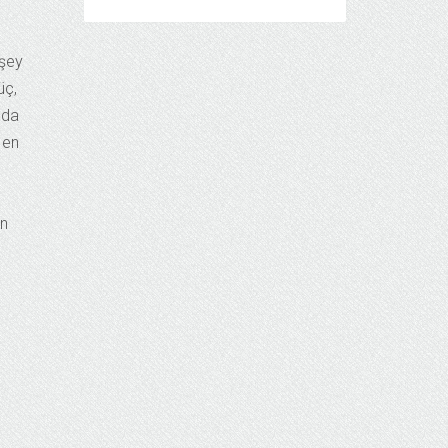
 şey
üç,
nda
 en
en