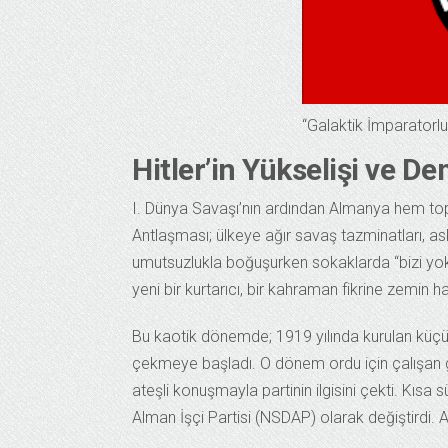
“Galaktik İmparatorlu
Hitler’in Yükselişi ve 
I. Dünya Savaşı’nın ardından Almanya hem top
Antlaşması; ülkeye ağır savaş tazminatları, ask
umutsuzlukla boğuşurken sokaklarda “bizi yok
yeni bir kurtarıcı, bir kahraman fikrine zemin ha
Bu kaotik dönemde; 1919 yılında kurulan küçük 
çekmeye başladı. O dönem ordu için çalışan ge
ateşli konuşmayla partinin ilgisini çekti. Kısa
Alman İşçi Partisi (NSDAP) olarak değiştirdi.