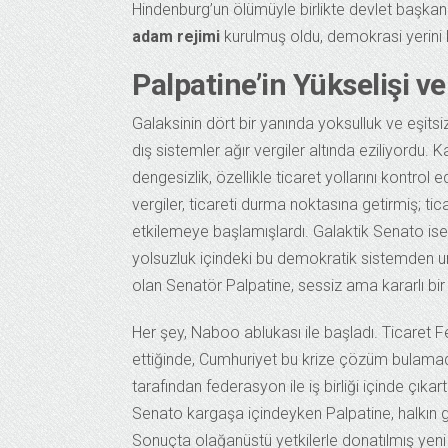
Hindenburg’un ölümüyle birlikte devlet başkanl
adam rejimi
kurulmuş oldu, demokrasi yerini k
Palpatine’in Yükselişi v
Galaksinin dört bir yanında yoksulluk ve eşits
dış sistemler ağır vergiler altında eziliyordu
dengesizlik, özellikle ticaret yollarını kontro
vergiler, ticareti durma noktasına getirmiş; ti
etkilemeye başlamışlardı. Galaktik Senato ise
yolsuzluk içindeki bu demokratik sistemden 
olan Senatör Palpatine, sessiz ama kararlı bi
Her şey, Naboo ablukası ile başladı. Ticaret 
ettiğinde, Cumhuriyet bu krize çözüm bulamadı
tarafından federasyon ile iş birliği içinde çıkar
Senato kargaşa içindeyken Palpatine, halkın gü
Sonuçta olağanüstü yetkilerle donatılmış yeni