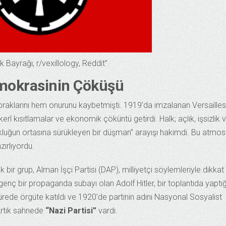
k Bayrağı, r/vexillology, Reddit”
Demokrasinin Çöküşü
raklarını hem onurunu kaybetmişti. 1919’da imzalanan Versailles
erî kısıtlamalar ve ekonomik çöküntü getirdi. Halk; açlık, işsizlik 
luğun ortasına sürükleyen bir düşman” arayışı hakimdi. Bu atmosf
zırlıyordu.
bir grup, Alman İşçi Partisi (DAP), milliyetçi söylemleriyle dikkat
nç bir propaganda subayı olan Adolf Hitler, bir toplantıda yaptığ
 sürede örgüte katıldı ve 1920’de partinin adını Nasyonal Sosyalist
 Artık sahnede
“Nazi Partisi”
vardı.