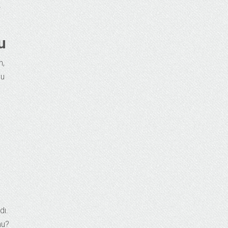
k
u
n,
Bu
dı.
mu?