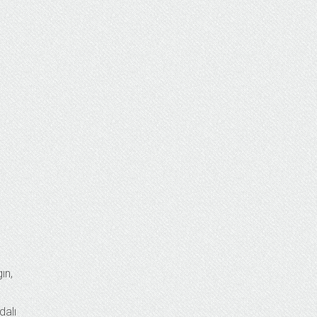
ın,
dalı