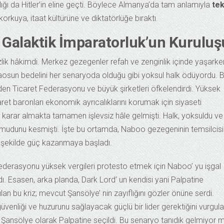
ığı da Hitler’in eline geçti. Böylece Almanya’da tam anlamıyla
te
orkuya, itaat kültürüne ve diktatörlüğe bıraktı.
e Galaktik İmparatorluk’un Kuruluş
izlik hâkimdi. Merkez gezegenler refah ve zenginlik içinde yaşarke
. Kaosun bedelini her senaryoda olduğu gibi yoksul halk ödüyordu. 
l eden Ticaret Federasyonu ve büyük şirketleri öfkelendirdi. Yüksek
caret baronları ekonomik ayrıcalıklarını korumak için siyaseti
 karar almakta tamamen işlevsiz hâle gelmişti. Halk, yoksuldu ve
umudunu kesmişti. İşte bu ortamda, Naboo gezegeninin temsilcisi
r şekilde güç kazanmaya başladı.
Federasyonu yüksek vergileri protesto etmek için Naboo’ yu işgal
. Esasen, arka planda, Dark Lord’ un kendisi yani Palpatine
tılan bu kriz; mevcut Şansölye’ nin zayıflığını gözler önüne serdi.
venliği ve huzurunu sağlayacak güçlü bir lider gerektiğini vurgula
 Şansölye olarak Palpatine seçildi. Bu senaryo tanıdık gelmiyor 