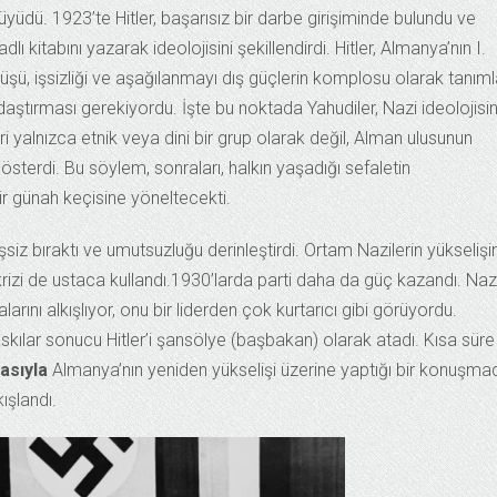
 büyüdü. 1923’te Hitler, başarısız bir darbe girişiminde bulundu ve
kitabını yazarak ideolojisini şekillendirdi. Hitler, Almanya’nın I.
ü, işsizliği ve aşağılanmayı dış güçlerin komplosu olarak tanıml
ırması gerekiyordu. İşte bu noktada Yahudiler, Nazi ideolojisin
i yalnızca etnik veya dini bir grup olarak değil, Alman ulusunun
gösterdi. Bu söylem, sonraları, halkın yaşadığı sefaletin
ir günah keçisine yöneltecekti.
iz bıraktı ve umutsuzluğu derinleştirdi. Ortam Nazilerin yükselişin
izi de ustaca kullandı.1930’larda parti daha da güç kazandı. Naz
larını alkışlıyor, onu bir liderden çok kurtarıcı gibi görüyordu.
kılar sonucu Hitler’i şansölye (başbakan) olarak atadı. Kısa süre
asıyla
Almanya’nın yeniden yükselişi üzerine yaptığı bir konuşma
ışlandı.