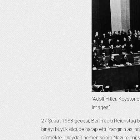
“Adolf Hitler, Keyst
Images”
27 Şubat 1933 gecesi, Berlin’deki Reichstag bi
binayı büyük ölçüde harap etti. Yangının aslınd
sürmekte. Olaydan hemen sonra Nazi rejimi; yang