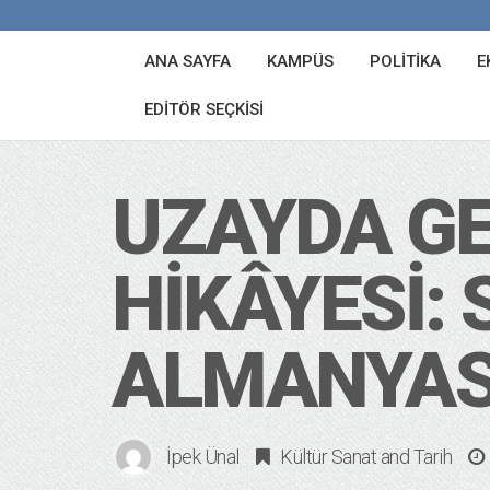
ANA SAYFA
KAMPÜS
POLITIKA
E
EDITÖR SEÇKISI
UZAYDA GE
HIKÂYESI:
ALMANYAS
İpek Ünal
Kültür Sanat
and
Tarih