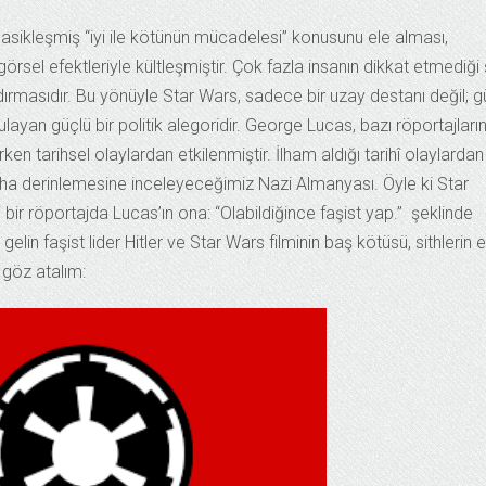
klasikleşmiş “iyi ile kötünün mücadelesi” konusunu ele alması,
sel efektleriyle kültleşmiştir. Çok fazla insanın dikkat etmediği
ındırmasıdır. Bu yönüyle Star Wars, sadece bir uzay destanı değil; g
layan güçlü bir politik alegoridir. George Lucas, bazı röportajları
rken tarihsel olaylardan etkilenmiştir. İlham aldığı tarihî olaylardan
ha derinlemesine inceleyeceğimiz Nazi Almanyası. Öyle ki Star
 bir röportajda Lucas’ın ona: “Olabildiğince faşist yap.” şeklinde
gelin faşist lider Hitler ve Star Wars filminin baş kötüsü, sithlerin 
 göz atalım: