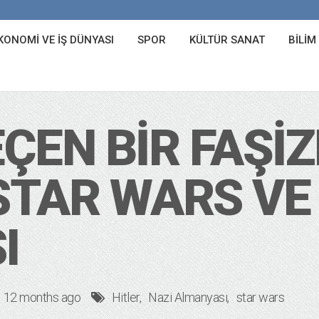
KONOMI VE İŞ DÜNYASI
SPOR
KÜLTÜR SANAT
BILIM
ÇEN BIR FAŞI
 STAR WARS VE
I
12 months ago
Hitler
Nazi Almanyası
star wars