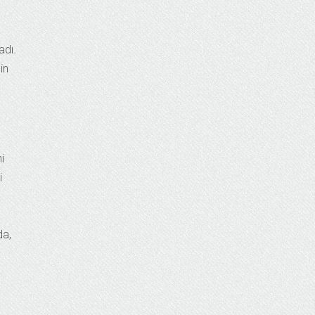
adı.
in
i
i
da,