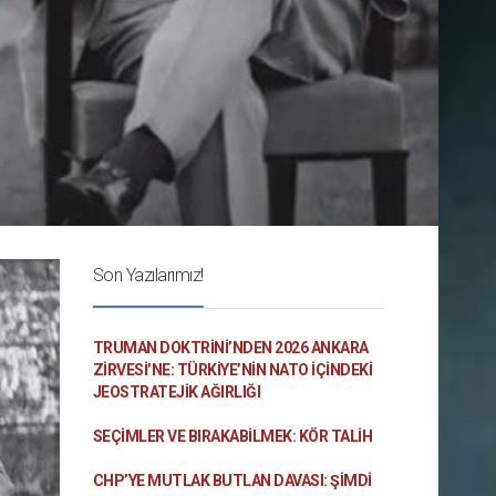
Son Yazılarımız!
TRUMAN DOKTRINI’NDEN 2026 ANKARA
ZIRVESI’NE: TÜRKIYE’NIN NATO İÇINDEKI
JEOSTRATEJIK AĞIRLIĞI
SEÇIMLER VE BIRAKABILMEK: KÖR TALIH
CHP’YE MUTLAK BUTLAN DAVASI: ŞİMDİ