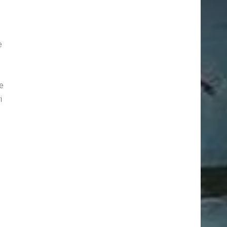
e
te
i