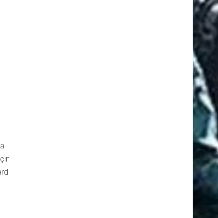
ra
çin
rdı