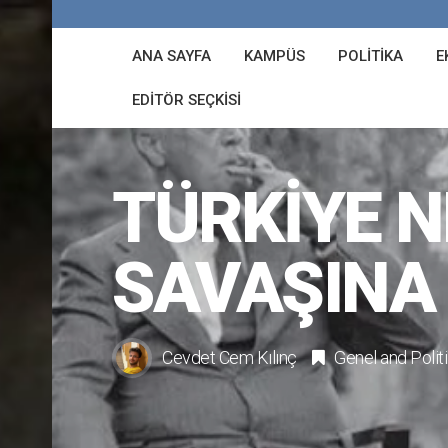
ANA SAYFA
KAMPÜS
POLITIKA
E
EDITÖR SEÇKISI
TÜRKIYE N
SAVAŞINA 
Cevdet Cem Kılınç
Genel
and
Polit