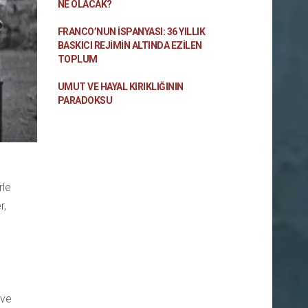
NE OLACAK?
FRANCO’NUN İSPANYASI: 36 YILLIK
BASKICI REJIMIN ALTINDA EZILEN
TOPLUM
UMUT VE HAYAL KIRIKLIĞININ
PARADOKSU
rle
r,
 ve