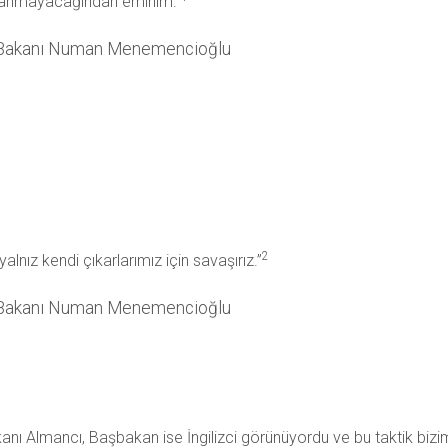
anmayacağından eminim.”
i Bakanı Numan Menemencioğlu
2
yalnız kendi çıkarlarımız için savaşırız.”
i Bakanı Numan Menemencioğlu
akanı Almancı, Başbakan ise İngilizci görünüyordu ve bu taktik bizi