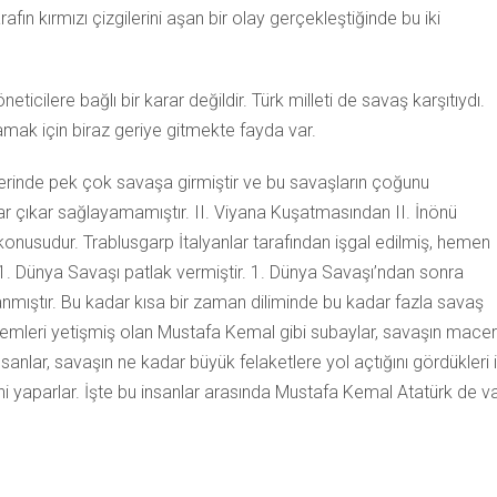
rafın kırmızı çizgilerini aşan bir olay gerçekleştiğinde bu iki
icilere bağlı bir karar değildir. Türk milleti de savaş karşıtıydı.
lamak için biraz geriye gitmekte fayda var.
rinde pek çok savaşa girmiştir ve bu savaşların çoğunu
r çıkar sağlayamamıştır. II. Viyana Kuşatmasından II. İnönü
konusudur. Trablusgarp İtalyanlar tarafından işgal edilmiş, hemen
1. Dünya Savaşı patlak vermiştir. 1. Dünya Savaşı’ndan sonra
anmıştır. Bu kadar kısa bir zaman diliminde bu kadar fazla savaş
nemleri yetişmiş olan Mustafa Kemal gibi subaylar, savaşın mace
anlar, savaşın ne kadar büyük felaketlere yol açtığını gördükleri i
 yaparlar. İşte bu insanlar arasında Mustafa Kemal Atatürk de va