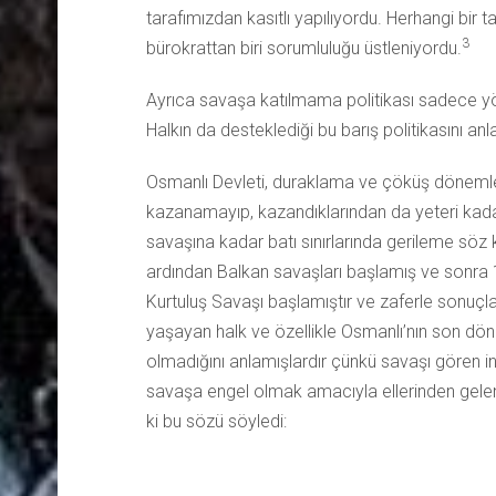
tarafımızdan kasıtlı yapılıyordu. Herhangi bir ta
3
bürokrattan biri sorumluluğu üstleniyordu.
Ayrıca savaşa katılmama politikası sadece yönet
Halkın da desteklediği bu barış politikasını an
Osmanlı Devleti, duraklama ve çöküş dönemle
kazanamayıp, kazandıklarından da yeteri kada
savaşına kadar batı sınırlarında gerileme söz 
ardından Balkan savaşları başlamış ve sonra 
Kurtuluş Savaşı başlamıştır ve zaferle sonuçl
yaşayan halk ve özellikle Osmanlı’nın son dö
olmadığını anlamışlardır çünkü savaşı gören ins
savaşa engel olmak amacıyla ellerinden geleni
ki bu sözü söyledi: