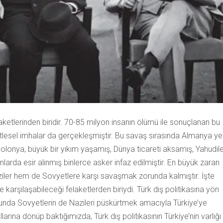
elaketlerinden biridir. 70-85 milyon insanın ölümü ile sonuçlanan bu
tlesel imhalar da gerçekleşmiştir. Bu savaş sırasında Almanya ye
Polonya, büyük bir yıkım yaşamış, Dünya ticareti aksamış, Yahudile
larda esir alınmış binlerce asker infaz edilmiştir. En büyük zararı
iler hem de Sovyetlere karşı savaşmak zorunda kalmıştır. İşte
e karşılaşabileceği felaketlerden biriydi. Türk dış politikasına yön
nucunda Sovyetlerin de Nazileri püskürtmek amacıyla Türkiye’ye
llarına dönüp baktığımızda, Türk dış politikasının Türkiye’nin varlığı