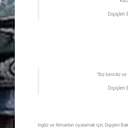
kaz
Dışişler
”Biz benciliz ve 
Dışişler
İngiliz ve Almanları oyalamak için, Dışişleri B