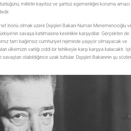
ütünlüğünü, milletin kayıtsız ve şartsız egemenliğini koruma amacı
edir.
 İsmet İnönü olmak üzere Dışişleri Bakanı Numan Menemencioğlu v
rkiye’nin savaşa katılmasına kesinlikle karşıydılar. Gerçekten de
ığımız tam bağımsız cumhuriyet rejiminde yaşıyor olmayacak ve
lan ülkemizin varlığı ciddi bir tehlikeyle karşı karşıya kalacaktı. İş
savaştan olabildiğince uzak tuttular. Dışişleri Bakanının şu sözler