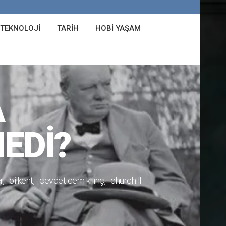
 TEKNOLOJI
TARIH
HOBI YAŞAM
A
EDI?
r
bilkent
cevdet cem kılınç
churchill