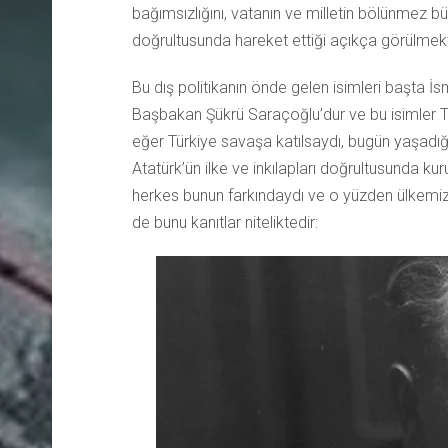
bağımsızlığını, vatanın ve milletin bölünmez b
doğrultusunda hareket ettiği açıkça görülmekt
Bu dış politikanın önde gelen isimleri başta
Başbakan Şükrü Saraçoğlu’dur ve bu isimler Tü
eğer Türkiye savaşa katılsaydı, bugün yaşad
Atatürk’ün ilke ve inkılapları doğrultusunda kuru
herkes bunun farkındaydı ve o yüzden ülkemizi 
de bunu kanıtlar niteliktedir: