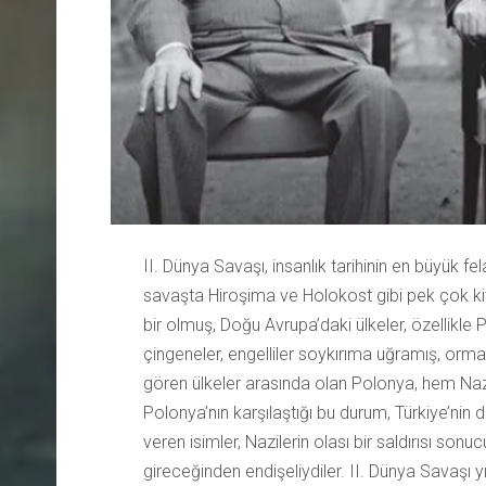
II. Dünya Savaşı, insanlık tarihinin en büyük f
savaşta Hiroşima ve Holokost gibi pek çok ki
bir olmuş, Doğu Avrupa’daki ülkeler, özellikle 
çingeneler, engelliler soykırıma uğramış, orman
gören ülkeler arasında olan Polonya, hem Naz
Polonya’nın karşılaştığı bu durum, Türkiye’nin d
veren isimler, Nazilerin olası bir saldırısı so
gireceğinden endişeliydiler. II. Dünya Savaşı yı