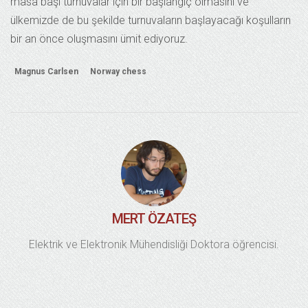
masa başı turnuvalar için bir başlangıç olmasını ve
ülkemizde de bu şekilde turnuvaların başlayacağı koşulların
bir an önce oluşmasını ümit ediyoruz.
Magnus Carlsen
Norway chess
MERT ÖZATEŞ
Elektrik ve Elektronik Mühendisliği Doktora öğrencisi.