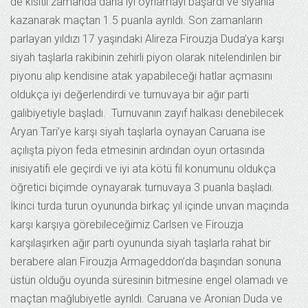
de kısıtlı zamanda daha iyi oynamayı başardı ve siyahla
kazanarak maçtan 1.5 puanla ayrıldı. Son zamanların
parlayan yıldızı 17 yaşındaki Alireza Firouzja Duda’ya karşı
siyah taşlarla rakibinin zehirli piyon olarak nitelendirilen bir
piyonu alıp kendisine atak yapabileceği hatlar açmasını
oldukça iyi değerlendirdi ve turnuvaya bir ağır parti
galibiyetiyle başladı. Turnuvanın zayıf halkası denebilecek
Aryan Tari’ye karşı siyah taşlarla oynayan Caruana ise
açılışta piyon feda etmesinin ardından oyun ortasında
inisiyatifi ele geçirdi ve iyi ata kötü fil konumunu oldukça
öğretici biçimde oynayarak turnuvaya 3 puanla başladı.
İkinci turda turun oyununda birkaç yıl içinde unvan maçında
karşı karşıya görebileceğimiz Carlsen ve Firouzja
karşılaşırken ağır parti oyununda siyah taşlarla rahat bir
berabere alan Firouzja Armageddon’da başından sonuna
üstün olduğu oyunda süresinin bitmesine engel olamadı ve
maçtan mağlubiyetle ayrıldı. Caruana ve Aronian Duda ve