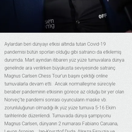
Aylardan beri dünyayı etkisi altında tutan Covid-19
pandemisi bütün sporları olduğu gibi satrancı da etkilemiş
durumda. Mart ayından itibaren yüz yüze turnuvalara dünya
genelinde ara verilirken büyükusta seviyesinde satranç
Magnus Carlsen Chess Tour’un başını çektiği online
turnuvalarla devam etti. Ancak normalleşme süreciyle
beraber pandeminin etkisinin görece az olduğu bir yer olan
Norveç’te pandemi sonrası oyuncuların maske vb.
zorunluluğunun olmadığı ilk yüz yüze turnuva 5-16 Ekim
tarihlerinde düzenlendi. Turnuvada dünya şampiyonu
Magnus Carlsen, dünyanın 2 numarası Fabiano Caruana,
Levon Aronian, Jan-Krysztof Duda, Alireza Firouzja ve