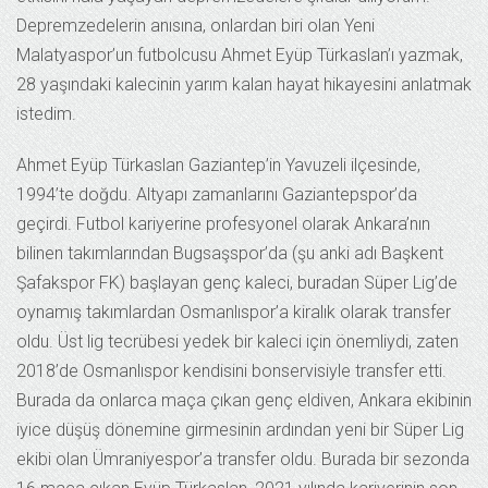
Depremzedelerin anısına, onlardan biri olan Yeni
Malatyaspor’un futbolcusu Ahmet Eyüp Türkaslan’ı yazmak,
28 yaşındaki kalecinin yarım kalan hayat hikayesini anlatmak
istedim.
Ahmet Eyüp Türkaslan Gaziantep’in Yavuzeli ilçesinde,
1994’te doğdu. Altyapı zamanlarını Gaziantepspor’da
geçirdi. Futbol kariyerine profesyonel olarak Ankara’nın
bilinen takımlarından Bugsaşspor’da (şu anki adı Başkent
Şafakspor FK) başlayan genç kaleci, buradan Süper Lig’de
oynamış takımlardan Osmanlıspor’a kiralık olarak transfer
oldu. Üst lig tecrübesi yedek bir kaleci için önemliydi, zaten
2018’de Osmanlıspor kendisini bonservisiyle transfer etti.
Burada da onlarca maça çıkan genç eldiven, Ankara ekibinin
iyice düşüş dönemine girmesinin ardından yeni bir Süper Lig
ekibi olan Ümraniyespor’a transfer oldu. Burada bir sezonda