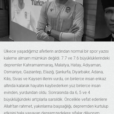
Ülkece yaşadığımız afetlerin ardından normal bir spor yazısı
kaleme almam mümkün değildi. 7.7 ve 7.6 büyüklüklerindeki
depremler Kahramanmaraş, Malatya, Hatay, Adıyaman,
Osmaniye, Gaziantep, Elazığ, Şanlıurfa, Diyarbakır, Adana,
Kilis, Sivas ve Kayseri illerini vurdu, on binlerce insan enkaz
altında kalarak hayatını kaybederken yüz binlerce insan
evinden, yurdundan oldu. Sonrasında da 6, 5 ve 4
büyüklüğündeki artçılarla sarsıldık. Öncelikle vefat edenlere
Allah’tan rahmet, yakınlarına başsağlığı, depremden kurtulup
etkisini hala yaşayan depremzedelere şifalar diliyorum.