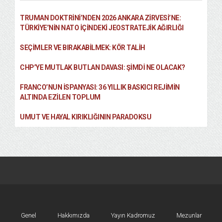
TRUMAN DOKTRINI’NDEN 2026 ANKARA ZIRVESI’NE:
TÜRKIYE’NIN NATO İÇINDEKI JEOSTRATEJIK AĞIRLIĞI
SEÇIMLER VE BIRAKABILMEK: KÖR TALIH
CHP’YE MUTLAK BUTLAN DAVASI: ŞİMDİ NE OLACAK?
FRANCO’NUN İSPANYASI: 36 YILLIK BASKICI REJIMIN
ALTINDA EZILEN TOPLUM
UMUT VE HAYAL KIRIKLIĞININ PARADOKSU
Genel
Hakkımızda
Yayın Kadromuz
Mezunlar