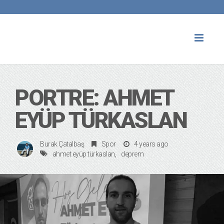
Toggl
naviga
PORTRE: AHMET
EYÜP TÜRKASLAN
Burak Çatalbaş
Spor
4 years ago
ahmet eyüp türkaslan
deprem