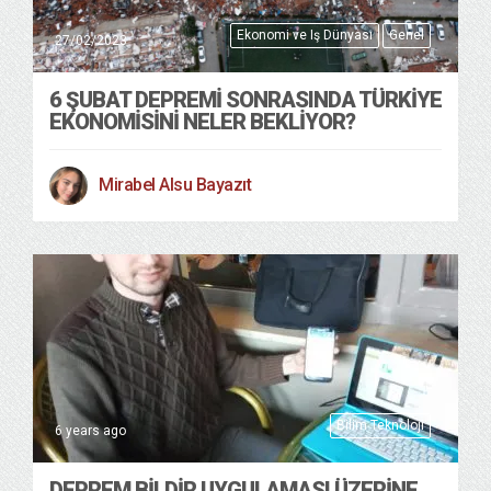
Ekonomi ve Iş Dünyası
Genel
27/02/2023
6 ŞUBAT DEPREMI SONRASINDA TÜRKIYE
EKONOMISINI NELER BEKLIYOR?
Mirabel Alsu Bayazıt
Bilim Teknoloji
6 years ago
DEPREM BILDIR UYGULAMASI ÜZERINE