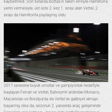
kaybetmedi. Son turlarda Bottas’ın takım emriyle Hamilton’a
yerini vermesiyle, üst üste 2. kez 1. sırayı alan Vettel, 2.
sırayı da Hamilton’la paylaşmış oldu.
2017 senesine büyük umutlar ve şampiyonluk hedefiyle
başlayan Ferrari ve Vettel, Bahreyn’in ardından Monaco,
Macaristan ve Brezilya’da da Vettel ile galibiyet almayı
başarmış olsa da, sezonun 2. yarısında araç gelişiminde