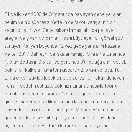
2017 Bahreyn GP
F1’de ilk kez 2008’de Singapur’da başlayan gece yarışları,
benim ve hiç şüphesiz Vettel’in de favori yarışlarının bir
kaçını oluşturuyor. Gece ışıklandırması altında parlayan
araçlar ve çıkan kıvılcımları insanı büyüleyen bir görsel şov
sunuyor. Kariyeri boyunca 12 kez gece yarışlarını kazanan
Vettel, 2017 Bahreyn’i de ıskalamamıştı. Sıralama turlarında
1. olan Bottas’ın 0.5 saniye gerisinde 3’üncülüğü alan Vettel,
çok iyi bir kalkışla Hamilton’ı geçerek 2. sırayı yerleşti. 10.
turda erken sayılabilecek bir pitle agresif bir taktik deneyen
Ferrari, Vettel’in üst üste çok hızlı turlar atmasıyla teorik
olarak öne geçmişti. Ancak 15. turda güvenlik aracının
girmesi nedeniyle taktiksel anlamda kendilerini zora soktu.
Güvenlik aracı arkasında pite giren Mercedes’lerin önüne
geçen Vettel, erken pite girmiş olmasından dolayı daha
aşınmış lastiklerle Bottas’a karşı zorlansa da yerini