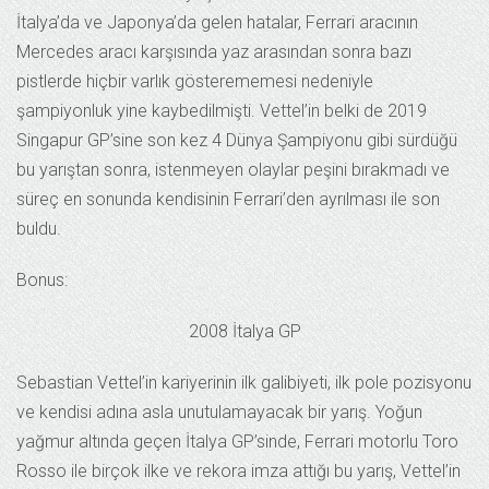
İtalya’da ve Japonya’da gelen hatalar, Ferrari aracının
Mercedes aracı karşısında yaz arasından sonra bazı
pistlerde hiçbir varlık gösterememesi nedeniyle
şampiyonluk yine kaybedilmişti. Vettel’in belki de 2019
Singapur GP’sine son kez 4 Dünya Şampiyonu gibi sürdüğü
bu yarıştan sonra, istenmeyen olaylar peşini bırakmadı ve
süreç en sonunda kendisinin Ferrari’den ayrılması ile son
buldu.
Bonus:
2008 İtalya GP
Sebastian Vettel’in kariyerinin ilk galibiyeti, ilk pole pozisyonu
ve kendisi adına asla unutulamayacak bir yarış. Yoğun
yağmur altında geçen İtalya GP’sinde, Ferrari motorlu Toro
Rosso ile birçok ilke ve rekora imza attığı bu yarış, Vettel’in