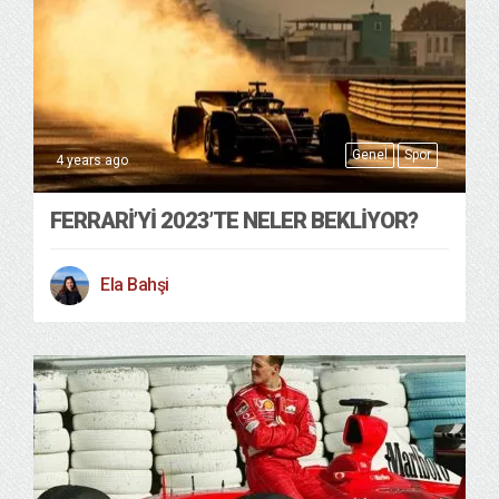
Genel
Spor
4 years ago
FERRARI’YI 2023’TE NELER BEKLIYOR?
Ela Bahşi