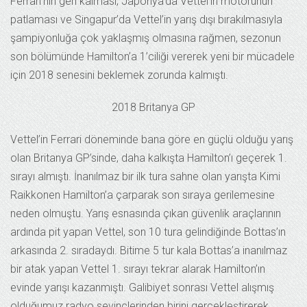
Ferrari’nin geri kalması, Japonya’da Vettel’in motorunun
patlaması ve Singapur’da Vettel’in yarış dışı bırakılmasıyla
şampiyonluğa çok yaklaşmış olmasına rağmen, sezonun
son bölümünde Hamilton’a 1’ciliği vererek yeni bir mücadele
için 2018 senesini beklemek zorunda kalmıştı.
2018 Britanya GP
Vettel’in Ferrari döneminde bana göre en güçlü olduğu yarış
olan Britanya GP’sinde, daha kalkışta Hamilton’ı geçerek 1.
sırayı almıştı. İnanılmaz bir ilk tura sahne olan yarışta Kimi
Raikkonen Hamilton’a çarparak son sıraya gerilemesine
neden olmuştu. Yarış esnasında çıkan güvenlik araçlarının
ardında pit yapan Vettel, son 10 tura gelindiğinde Bottas’ın
arkasında 2. sıradaydı. Bitime 5 tur kala Bottas’a inanılmaz
bir atak yapan Vettel 1. sırayı tekrar alarak Hamilton’ın
evinde yarışı kazanmıştı. Galibiyet sonrası Vettel alışmış
olduğumuz radyo sevinçlerinden birini gerçekleştirerek,