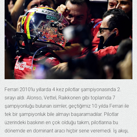
Ferrari 2010’lu yıllarda 4 kez pilotlar şampiyonasında 2.
sırayı aldı. Alonso, Vettel, Raikkonen gibi toplamda 7
şampiyonluğu bulunan isimler, geçtiğimiz 10 yılda Ferrari ile
tek bir şampiyonluk bile almayı başaramadılar. Pilotlar
üzerindeki baskının en çok olduğu takım, pilotlarına bu
dönemde en dominant aracı hiçbir sene veremedi. İş akışı,