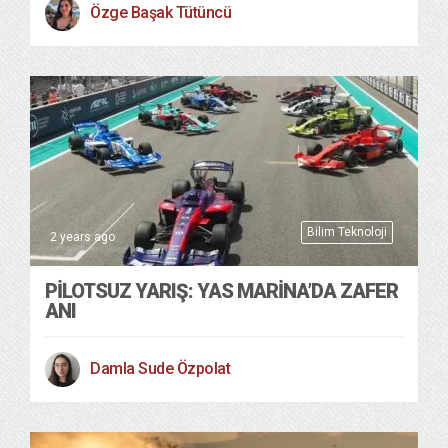
Özge Başak Tütüncü
Bilim Teknoloji
2 years ago
PILOTSUZ YARIŞ: YAS MARINA’DA ZAFER
ANI
Damla Sude Özpolat