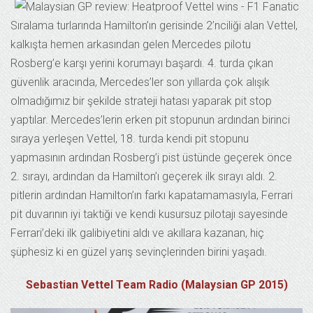
Sıralama turlarında Hamilton’ın gerisinde 2’nciliği alan Vettel,
kalkışta hemen arkasından gelen Mercedes pilotu
Rosberg’e karşı yerini korumayı başardı. 4. turda çıkan
güvenlik aracında, Mercedes’ler son yıllarda çok alışık
olmadığımız bir şekilde strateji hatası yaparak pit stop
yaptılar. Mercedes’lerin erken pit stopunun ardından birinci
sıraya yerleşen Vettel, 18. turda kendi pit stopunu
yapmasının ardından Rosberg’i pist üstünde geçerek önce
2. sırayı, ardından da Hamilton’ı geçerek ilk sırayı aldı. 2.
pitlerin ardından Hamilton’ın farkı kapatamamasıyla, Ferrari
pit duvarının iyi taktiği ve kendi kusursuz pilotajı sayesinde
Ferrari’deki ilk galibiyetini aldı ve akıllara kazanan, hiç
şüphesiz ki en güzel yarış sevinçlerinden birini yaşadı.
Sebastian Vettel Team Radio (Malaysian GP 2015)