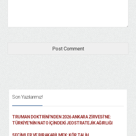
Son Yazılarımız!
TRUMAN DOKTRINI’NDEN 2026 ANKARA ZIRVESI’NE:
TÜRKIYE’NIN NATO İÇINDEKI JEOSTRATEJIK AĞIRLIĞI
SEÇIMLER VE BIRAKABILMEK: KÖR TALIH