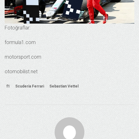
Fotoğraflar:
formula1.com
motorsport.com
otomobilist.net
f1
Scuderia Ferrari
Sebastian Vettel