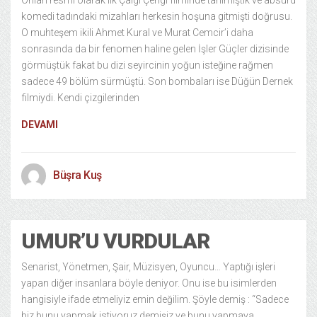
Onları resmi olarak ilk Çalgı Çengi filminde tanımıştık ve absürd
komedi tadındaki mizahları herkesin hoşuna gitmişti doğrusu.
O muhteşem ikili Ahmet Kural ve Murat Cemcir’i daha
sonrasında da bir fenomen haline gelen İşler Güçler dizisinde
görmüştük fakat bu dizi seyircinin yoğun isteğine rağmen
sadece 49 bölüm sürmüştü. Son bombaları ise Düğün Dernek
filmiydi. Kendi çizgilerinden
DEVAMI
Büşra Kuş
UMUR’U VURDULAR
Senarist, Yönetmen, Şair, Müzisyen, Oyuncu… Yaptığı işleri
yapan diğer insanlara böyle deniyor. Onu ise bu isimlerden
hangisiyle ifade etmeliyiz emin değilim. Şöyle demiş : “Sadece
biz bunu yapmak istiyoruz demişiz ve bunu yapmaya