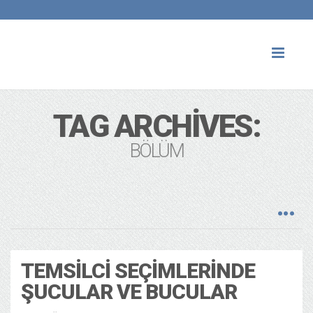
Toggl
naviga
TAG ARCHIVES:
BÖLÜM
TEMSILCI SEÇIMLERINDE
ŞUCULAR VE BUCULAR