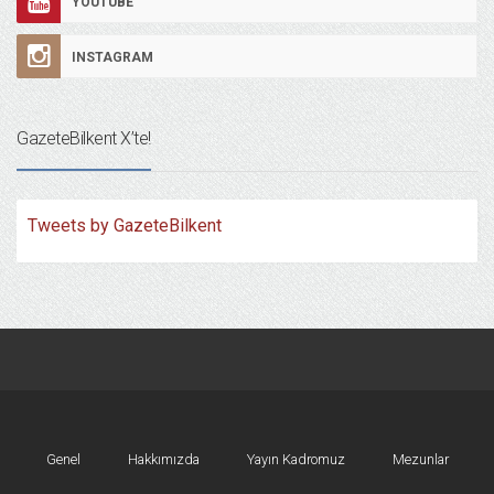
YOUTUBE
INSTAGRAM
GazeteBilkent X’te!
Tweets by GazeteBilkent
Genel
Hakkımızda
Yayın Kadromuz
Mezunlar