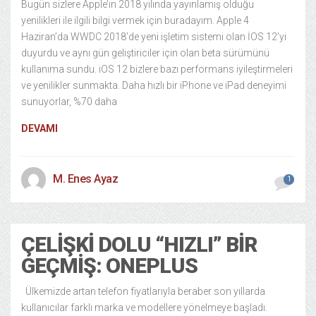
Bugün sizlere Apple’ın 2018 yılında yayınlamış olduğu
yenilikleri ile ilgili bilgi vermek için buradayım. Apple 4
Haziran’da WWDC 2018’de yeni işletim sistemi olan İOS 12’yi
duyurdu ve aynı gün geliştiriciler için olan beta sürümünü
kullanıma sundu. iOS 12 bizlere bazı performans iyileştirmeleri
ve yenilikler sunmakta. Daha hızlı bir iPhone ve iPad deneyimi
sunuyorlar, %70 daha
DEVAMI
M. Enes Ayaz
1
ÇELIŞKI DOLU “HIZLI” BIR
GEÇMIŞ: ONEPLUS
Ülkemizde artan telefon fiyatlarıyla beraber son yıllarda
kullanıcılar farklı marka ve modellere yönelmeye başladı.