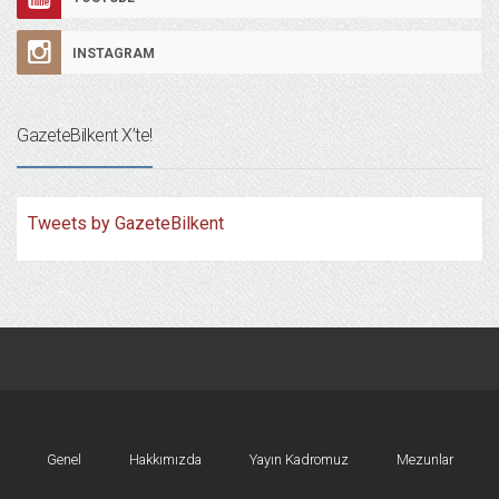
INSTAGRAM
GazeteBilkent X’te!
Tweets by GazeteBilkent
Genel
Hakkımızda
Yayın Kadromuz
Mezunlar