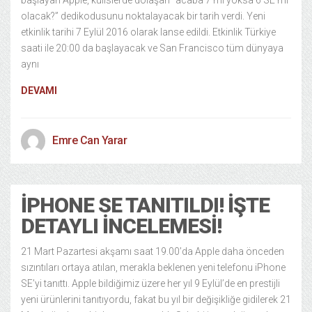
başlayan Apple, kulislerde dolaşan “acaba 7 mi yoksa 6 SE mi
olacak?” dedikodusunu noktalayacak bir tarih verdi. Yeni
etkinlik tarihi 7 Eylül 2016 olarak lanse edildi. Etkinlik Türkiye
saati ile 20:00 da başlayacak ve San Francisco tüm dünyaya
aynı
DEVAMI
Emre Can Yarar
IPHONE SE TANITILDI! İŞTE
DETAYLI İNCELEMESI!
21 Mart Pazartesi akşamı saat 19.00’da Apple daha önceden
sızıntıları ortaya atılan, merakla beklenen yeni telefonu iPhone
SE’yi tanıttı. Apple bildiğimiz üzere her yıl 9 Eylül’de en prestijli
yeni ürünlerini tanıtıyordu, fakat bu yıl bir değişikliğe gidilerek 21