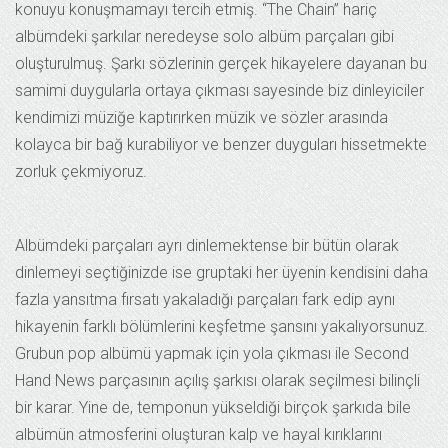
konuyu konuşmamayı tercih etmiş. “The Chain” hariç
albümdeki şarkılar neredeyse solo albüm parçaları gibi
oluşturulmuş. Şarkı sözlerinin gerçek hikayelere dayanan bu
samimi duygularla ortaya çıkması sayesinde biz dinleyiciler
kendimizi müziğe kaptırırken müzik ve sözler arasında
kolayca bir bağ kurabiliyor ve benzer duyguları hissetmekte
zorluk çekmiyoruz.
Albümdeki parçaları ayrı dinlemektense bir bütün olarak
dinlemeyi seçtiğinizde ise gruptaki her üyenin kendisini daha
fazla yansıtma fırsatı yakaladığı parçaları fark edip aynı
hikayenin farklı bölümlerini keşfetme şansını yakalıyorsunuz.
Grubun pop albümü yapmak için yola çıkması ile Second
Hand News parçasının açılış şarkısı olarak seçilmesi bilinçli
bir karar. Yine de, temponun yükseldiği birçok şarkıda bile
albümün atmosferini oluşturan kalp ve hayal kırıklarını