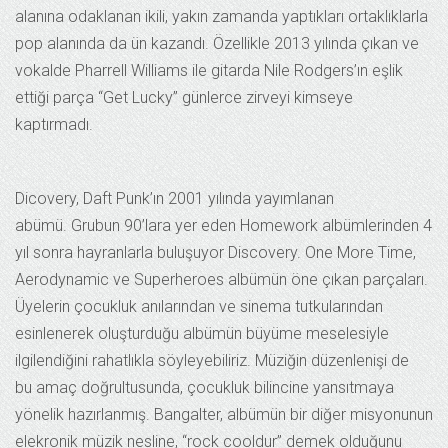
alanına odaklanan ikili, yakın zamanda yaptıkları ortaklıklarla
pop alanında da ün kazandı. Özellikle 2013 yılında çıkan ve
vokalde Pharrell Williams ile gitarda Nile Rodgers’ın eşlik
ettiği parça “Get Lucky” günlerce zirveyi kimseye
kaptırmadı.
Dicovery, Daft Punk’ın 2001 yılında yayımlanan
abümü. Grubun 90’lara yer eden Homework albümlerinden 4
yıl sonra hayranlarla buluşuyor Discovery. One More Time,
Aerodynamic ve Superheroes albümün öne çıkan parçaları.
Üyelerin çocukluk anılarından ve sinema tutkularından
esinlenerek oluşturduğu albümün büyüme meselesiyle
ilgilendiğini rahatlıkla söyleyebiliriz. Müziğin düzenlenişi de
bu amaç doğrultusunda, çocukluk bilincine yansıtmaya
yönelik hazırlanmış. Bangalter, albümün bir diğer misyonunun
elekronik müzik nesline, “rock cooldur” demek olduğunu