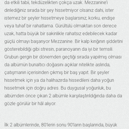
da etkili tabii, tekdüzelikten çokça uzak. Mezzanine’i
dinlediğiniz sırada bir şey hissetmiyor olsanız dahi, ister
istemez bir şeyler hissetmeye başlarsınız; korku, endişe
veya tuhaf bir rahatlama. Gürültülü olmaktan son derece
uzak, hatta büyük bir sakinlikle rahatsız edebilecek kadar
güçlü olmayı başarıyor Mezzanine. Bir kalp kırığının şiddetini
gösterebildiği gibi stresin, paranoyanın da iyi bir temsili.
Grubun gergin bir dönemden geçtiği sırada yapılmış olması
da albümün bunaltıcı doğasını açıklar nitelikte aslında,
çatışmanın içerisinden çıkmış bir baş yapıt. Bir şeyler
hissetmek için ya da halihazırda hissedileni daha yoğun
hissetmek için doğru adres. Bu duygusal yoğunluk, bu
albümden önce çıkan 2 albümle karşılaştırıldığında daha da
gözle görülür bir hâl alıyor.
İlk 2 albümlerinde, 80’lerin sonu 90’ların başlarında, büyük