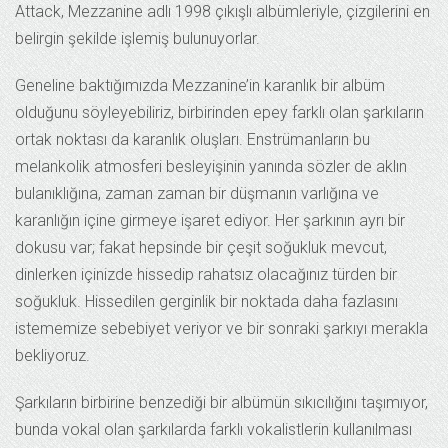
Attack, Mezzanine adlı 1998 çıkışlı albümleriyle, çizgilerini en
belirgin şekilde işlemiş bulunuyorlar.
Geneline baktığımızda Mezzanine’in karanlık bir albüm
olduğunu söyleyebiliriz, birbirinden epey farklı olan şarkıların
ortak noktası da karanlık oluşları. Enstrümanların bu
melankolik atmosferi besleyişinin yanında sözler de aklın
bulanıklığına, zaman zaman bir düşmanın varlığına ve
karanlığın içine girmeye işaret ediyor. Her şarkının ayrı bir
dokusu var; fakat hepsinde bir çeşit soğukluk mevcut,
dinlerken içinizde hissedip rahatsız olacağınız türden bir
soğukluk. Hissedilen gerginlik bir noktada daha fazlasını
istememize sebebiyet veriyor ve bir sonraki şarkıyı merakla
bekliyoruz.
Şarkıların birbirine benzediği bir albümün sıkıcılığını taşımıyor,
bunda vokal olan şarkılarda farklı vokalistlerin kullanılması