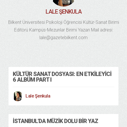
LALE ŞENKULA
Bilkent Üniversitesi Psikoloji Öğrencisi Kültür-Sanat Birimi
Editörü Kampüs-Mezunlar Birimi Yazarı Mail adresi:
lale@gazetebilkent.com
KÜLTÜR SANAT DOSYASI: EN ETKILEYICI
6 ALBÜM PART I
Lale Şenkula
İSTANBUL’DA MÜZIK DOLU BIR YAZ