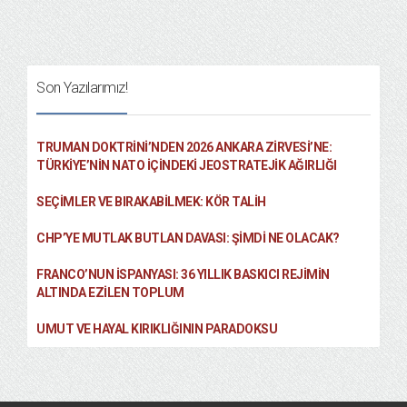
Son Yazılarımız!
TRUMAN DOKTRINI’NDEN 2026 ANKARA ZIRVESI’NE:
TÜRKIYE’NIN NATO İÇINDEKI JEOSTRATEJIK AĞIRLIĞI
SEÇIMLER VE BIRAKABILMEK: KÖR TALIH
CHP’YE MUTLAK BUTLAN DAVASI: ŞİMDİ NE OLACAK?
FRANCO’NUN İSPANYASI: 36 YILLIK BASKICI REJIMIN
ALTINDA EZILEN TOPLUM
UMUT VE HAYAL KIRIKLIĞININ PARADOKSU