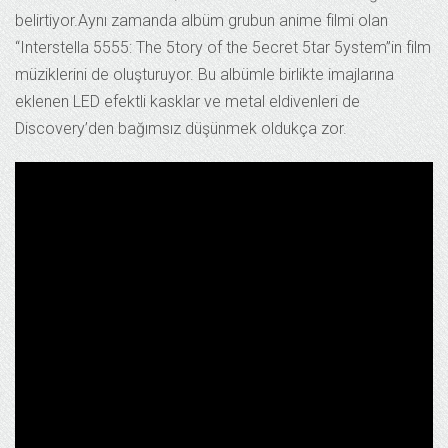
belirtiyor.Aynı zamanda albüm grubun anime filmi olan
“Interstella 5555: The 5tory of the 5ecret 5tar 5ystem”in film
müziklerini de oluşturuyor. Bu albümle birlikte imajlarına
eklenen LED efektli kasklar ve metal eldivenleri de
Discovery’den bağımsız düşünmek oldukça zor.