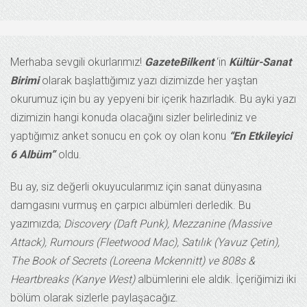
Merhaba sevgili okurlarımız!
GazeteBilkent
‘in
Kültür-Sanat
Birimi
olarak başlattığımız yazı dizimizde her yaştan
okurumuz için bu ay yepyeni bir içerik hazırladık. Bu ayki yazı
dizimizin hangi konuda olacağını sizler belirlediniz ve
yaptığımız anket sonucu en çok oy olan konu
“En Etkileyici
6 Albüm”
oldu.
Bu ay, siz değerli okuyucularımız için sanat dünyasına
damgasını vurmuş en çarpıcı albümleri derledik. Bu
yazımızda;
Discovery (Daft Punk), Mezzanine (Massive
Attack), Rumours (Fleetwood Mac), Satılık (Yavuz Çetin),
The Book of Secrets (Loreena Mckennitt) ve 808s &
Heartbreaks (Kanye West)
albümlerini ele aldık. İçeriğimizi iki
bölüm olarak sizlerle paylaşacağız.