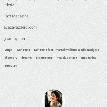
ederiz.
Fact Magazine
avazavazdergi.com
grammy.com
Angel
Daft Punk
Daft Punk feat. Pharrell Williams & Nile Rodgers
dicovery
dreams
elektro-pop
massive attack
mezzanine
rumours