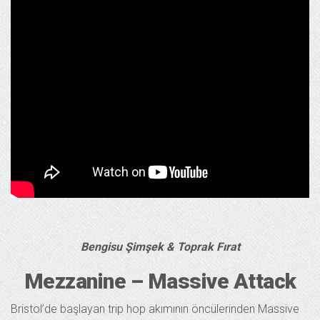
Bengisu Şimşek & Toprak Fırat
Mezzanine – Massive Attack
Bristol’de başlayan trip hop akımının öncülerinden Massive