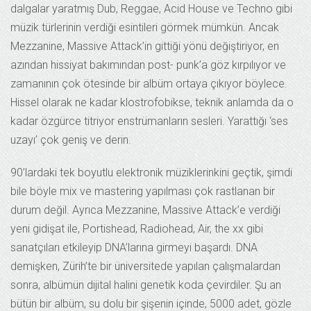
dalgalar yaratmış Dub, Reggae, Acid House ve Techno gibi
müzik türlerinin verdiği esintileri görmek mümkün. Ancak
Mezzanine, Massive Attack’in gittiği yönü değiştiriyor, en
azından hissiyat bakımından post- punk’a göz kırpılıyor ve
zamanının çok ötesinde bir albüm ortaya çıkıyor böylece.
Hissel olarak ne kadar klostrofobikse, teknik anlamda da o
kadar özgürce titriyor enstrümanların sesleri. Yarattığı ‘ses
uzayı’ çok geniş ve derin.
90’lardaki tek boyutlu elektronik müziklerinkini geçtik, şimdi
bile böyle mix ve mastering yapılması çok rastlanan bir
durum değil. Ayrıca Mezzanine, Massive Attack’e verdiği
yeni gidişat ile, Portishead, Radiohead, Air, the xx gibi
sanatçıları etkileyip DNA’larına girmeyi başardı. DNA
demişken, Zürih’te bir üniversitede yapılan çalışmalardan
sonra, albümün dijital halini genetik koda çevirdiler. Şu an
bütün bir albüm, su dolu bir şişenin içinde, 5000 adet, gözle