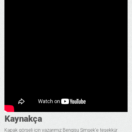
Kaynakça
Kapak görseli için yazarımız Bengisu Şimşek’e teşekkür