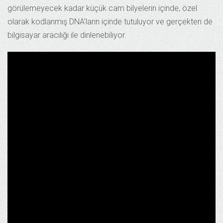
görülemeyecek kadar küçük cam bilyelerin içinde, özel
olarak kodlanmış DNA’ların içinde tutuluyor ve gerçekten de
bilgisayar aracılığı ile dinlenebiliyor.