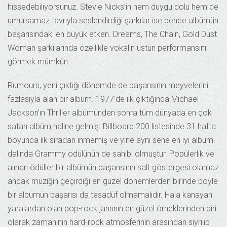
hissedebiliyorsunuz. Stevie Nicks’in hem duygu dolu hem de
umursamaz tavrıyla seslendirdiği şarkılar ise bence albümün
başarısındaki en büyük etken. Dreams, The Chain, Gold Dust
Woman şarkılarında özellikle vokalin üstün performansını
görmek mümkün.
Rumours, yeni çıktığı dönemde de başarısının meyvelerini
fazlasıyla alan bir albüm. 1977’de ilk çıktığında Michael
Jackson’ın Thriller albümünden sonra tüm dünyada en çok
satan albüm haline gelmiş. Billboard 200 listesinde 31 hafta
boyunca ilk sıradan inmemiş ve yine aynı sene en iyi albüm
dalında Grammy ödülünün de sahibi olmuştur. Popülerlik ve
alınan ödüller bir albümün başarısının salt göstergesi olamaz
ancak müziğin geçirdiği en güzel dönemlerden birinde böyle
bir albümün başarısı da tesadüf olmamalıdır. Hala kanayan
yaralardan olan pop-rock janrının en güzel örneklerinden biri
olarak zamanının hard-rock atmosferinin arasından sıyrılıp