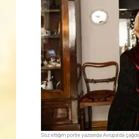
Söz ettiğim portre yazısında Avrupa’da çağdaşı