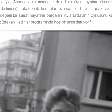
eriyle; Anadolu’da konserlerle dolu bir müzik hayatını sürdür
r ve bulunduğu akademik kurumlar uzunca bir liste tutacak ve
erli bir sanat hayatının parçaları. Ayla Erduran’ın öyküsünü k
1
 Bırakan Kadınlar programında hoş bir anısı duruyor.