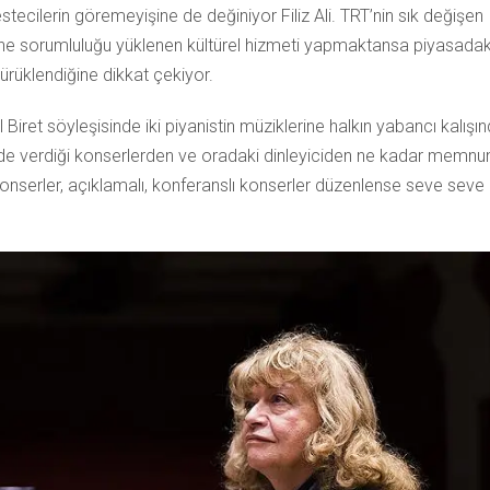
ecilerin göremeyişine de değiniyor Filiz Ali. TRT’nin sık değişen
isine sorumluluğu yüklenen kültürel hizmeti yapmaktansa piyasadak
sürüklendiğine dikkat çekiyor.
dil Biret söyleşisinde iki piyanistin müziklerine halkın yabancı kalışı
erinde verdiği konserlerden ve oradaki dinleyiciden ne kadar memnu
onserler, açıklamalı, konferanslı konserler düzenlense seve seve