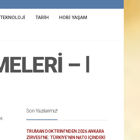
 TEKNOLOJI
TARIH
HOBI YAŞAM
LERI – ‭Ⅰ
Son Yazılarımız!
k.
TRUMAN DOKTRINI’NDEN 2026 ANKARA
ZIRVESI’NE: TÜRKIYE’NIN NATO İÇINDEKI