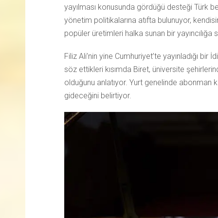
yayılması konusunda gördüğü desteği Türk best
yönetim politikalarına atıfta bulunuyor, kend
popüler üretimleri halka sunan bir yayıncılığa 
Filiz Ali’nin yine Cumhuriyet’te yayınladığı bir İ
söz ettikleri kısımda Biret, üniversite şehirl
olduğunu anlatıyor. Yurt genelinde abonman k
gideceğini belirtiyor.