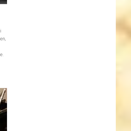
i
en,
e.