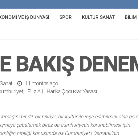
KONOMI VE İŞ DÜNYASI
SPOR
KÜLTÜR SANAT
BILIM
 BAKIŞ DENEME
 Sanat
11 months ago
cumhuriyet
Filiz Ali
Harika Çocuklar Yasası
kimliğini bir dil, bir hikâye, bir kültür ile inşa edebilmek olsa gere
 erişmeye çabalamak biraz da cumhuriyetin korunabilmesi için
kimliğin niteliği konusunda da Cumhuriyet’i Osmanlı’nın