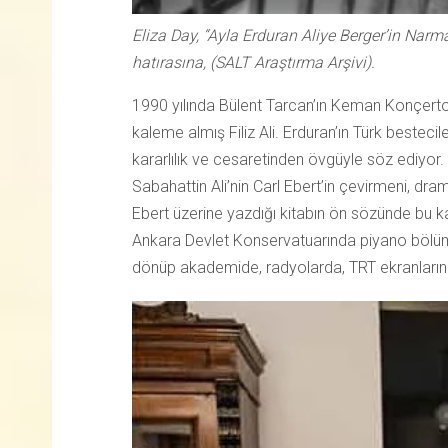
Eliza Day, “Ayla Erduran Aliye Berger’in Narm
hatırasına, (SALT Araştırma Arşivi).
1990 yılında Bülent Tarcan’ın Keman Konçerto
kaleme almış Filiz Ali. Erduran’ın Türk besteci
kararlılık ve cesaretinden övgüyle söz ediyor.
Sabahattin Ali’nin Carl Ebert’in çevirmeni, dr
Ebert üzerine yazdığı kitabın ön sözünde bu kar
Ankara Devlet Konservatuarında piyano bölümü
dönüp akademide, radyolarda, TRT ekranların