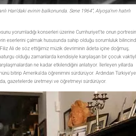
anlı Han’daki evinin balkonunda. Sene 1964”, Alyoşa’nın hatırlı
sunu yorumladığı konserleri üzerine Cumhuriyet’te onun portresin
lerin eserlerini çalmak hususunda sahip olduğu sorumluluk bilincind
 Filiz Ali de söz ettiğimiz müzik devriminin âdeta içine doğmuş;
amaturgu olduğu zamanlarda kendisiyle karşılaşan bir çocuk vaktiyl
şılaşmalardan ne kadar etkilendiğini anlatıyor. İlerleyen yıllarda
nü bitirip Amerika’da öğrenimini sürdürüyor. Ardından Türkiye’ye
da, gazetelerde üretmeyi ve öğretmeyi sürdürüyor.