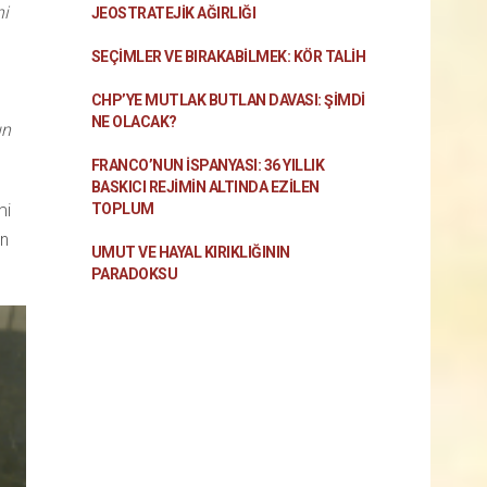
ni
JEOSTRATEJIK AĞIRLIĞI
SEÇIMLER VE BIRAKABILMEK: KÖR TALIH
CHP’YE MUTLAK BUTLAN DAVASI: ŞİMDİ
NE OLACAK?
un
FRANCO’NUN İSPANYASI: 36 YILLIK
BASKICI REJIMIN ALTINDA EZILEN
mi
TOPLUM
en
UMUT VE HAYAL KIRIKLIĞININ
PARADOKSU