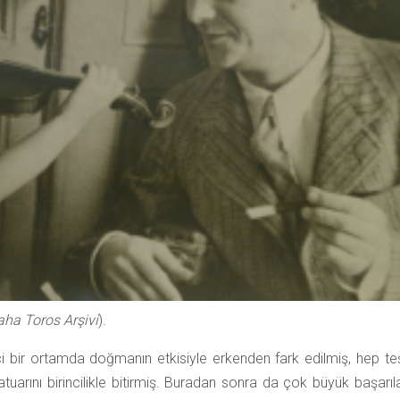
aha Toros Arşivi
).
ici bir ortamda doğmanın etkisiyle erkenden fark edilmiş, hep te
arını birincilikle bitirmiş. Buradan sonra da çok büyük başarıla