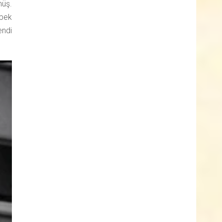
müş.
 pek
endi