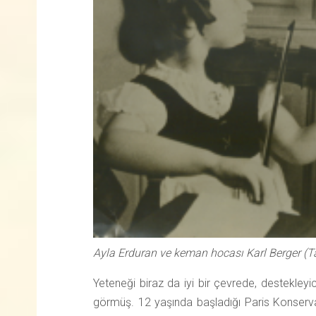
Ayla Erduran ve keman hocası Karl Berger (T
Yeteneği biraz da iyi bir çevrede, destekley
görmüş. 12 yaşında başladığı Paris Konservatu