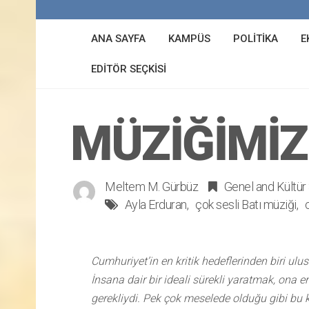
ANA SAYFA
KAMPÜS
POLITIKA
E
EDITÖR SEÇKISI
MÜZIĞIMIZE
Meltem M. Gürbüz
Genel
and
Kültür
Ayla Erduran
çok sesli Batı müziği
Cumhuriyet’in en kritik hedeflerinden biri ulus 
İnsana dair bir ideali sürekli yaratmak, ona
gerekliydi. Pek çok meselede olduğu gibi bu 