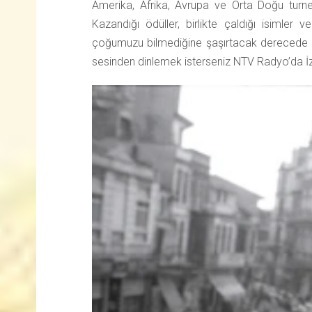
Amerika, Afrika, Avrupa ve Orta Doğu turnel
Kazandığı ödüller, birlikte çaldığı isimle
çoğumuzu bilmediğine şaşırtacak derecede değ
sesinden dinlemek isterseniz NTV Radyo’da İz