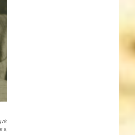
şvik
rla;