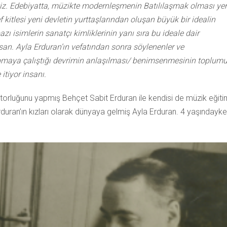
. Edebiyatta, müzikte modernleşmenin Batılılaşmak olması ye
ef kitlesi yeni devletin yurttaşlarından oluşan büyük bir idealin
zı isimlerin sanatçı kimliklerinin yanı sıra bu ideale dair
an. Ayla Erduran’ın vefatından sonra söylenenler ve
maya çalıştığı devrimin anlaşılması/ benimsenmesinin toplum
itiyor insanı.
ktorluğunu yapmış Behçet Sabit Erduran ile kendisi de müzik eğiti
uran’ın kızları olarak dünyaya gelmiş Ayla Erduran. 4 yaşındayk