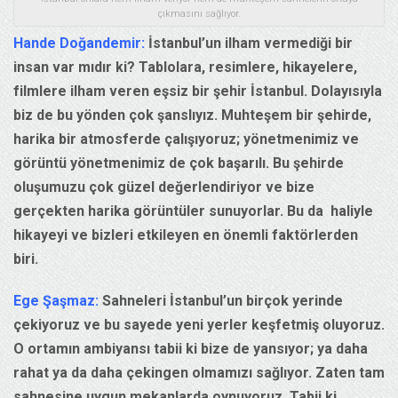
çıkmasını sağlıyor.
Hande Doğandemir:
İstanbul’un ilham vermediği bir
insan var mıdır ki? Tablolara, resimlere, hikayelere,
filmlere ilham veren eşsiz bir şehir İstanbul. Dolayısıyla
biz de bu yönden çok şanslıyız. Muhteşem bir şehirde,
harika bir atmosferde çalışıyoruz; yönetmenimiz ve
görüntü yönetmenimiz de çok başarılı. Bu şehirde
oluşumuzu çok güzel değerlendiriyor ve bize
gerçekten harika görüntüler sunuyorlar. Bu da haliyle
hikayeyi ve bizleri etkileyen en önemli faktörlerden
biri.
Ege Şaşmaz:
Sahneleri İstanbul’un birçok yerinde
çekiyoruz ve bu sayede yeni yerler keşfetmiş oluyoruz.
O ortamın ambiyansı tabii ki bize de yansıyor; ya daha
rahat ya da daha çekingen olmamızı sağlıyor. Zaten tam
sahnesine uygun mekanlarda oynuyoruz. Tabii ki