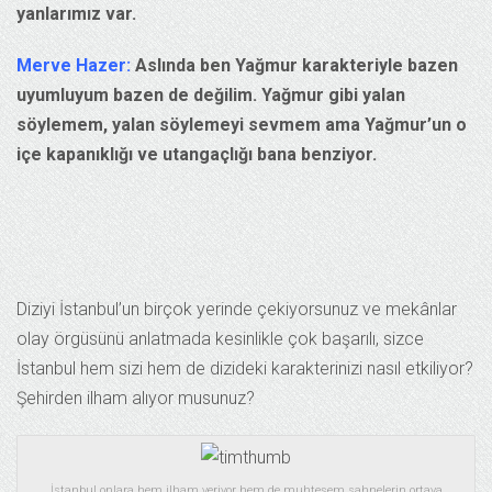
yanlarımız var.
Merve Hazer:
Aslında ben Yağmur karakteriyle bazen
uyumluyum bazen de değilim. Yağmur gibi yalan
söylemem, yalan söylemeyi sevmem ama Yağmur’un o
içe kapanıklığı ve utangaçlığı bana benziyor.
Diziyi İstanbul’un birçok yerinde çekiyorsunuz ve mekânlar
olay örgüsünü anlatmada kesinlikle çok başarılı, sizce
İstanbul hem sizi hem de dizideki karakterinizi nasıl etkiliyor?
Şehirden ilham alıyor musunuz?
İstanbul onlara hem ilham veriyor hem de muhteşem sahnelerin ortaya