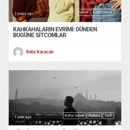
Genel
Kültür Sanat
2 years ago
KAHKAHALARIN EVRIMI: DÜNDEN
BUGÜNE SITCOMLAR
Beliz Karacalı
Kültür Sanat
Politika
Tarih
1 year ago