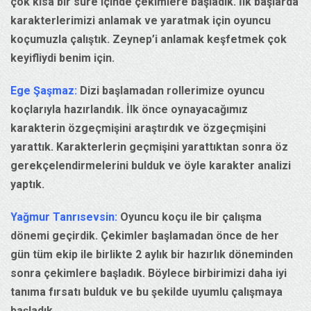
çok kısa bir süre içinde çekimlere başladık. İlk başlarda
karakterlerimizi anlamak ve yaratmak için oyuncu
koçumuzla çalıştık. Zeynep’i anlamak keşfetmek çok
keyifliydi benim için.
Ege Şaşmaz:
Dizi başlamadan rollerimize oyuncu
koçlarıyla hazırlandık. İlk önce oynayacağımız
karakterin özgeçmişini araştırdık ve özgeçmişini
yarattık. Karakterlerin geçmişini yarattıktan sonra öz
gerekçelendirmelerini bulduk ve öyle karakter analizi
yaptık.
Yağmur Tanrısevsin:
Oyuncu koçu ile bir çalışma
dönemi geçirdik. Çekimler başlamadan önce de her
gün tüm ekip ile birlikte 2 aylık bir hazırlık döneminden
sonra çekimlere başladık. Böylece birbirimizi daha iyi
tanıma fırsatı bulduk ve bu şekilde uyumlu çalışmaya
başladık.