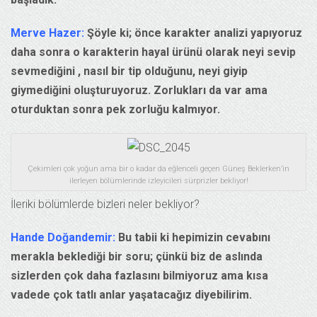
Merve Hazer:
Şöyle ki; önce karakter analizi yapıyoruz
daha sonra o karakterin hayal ürünü olarak neyi sevip
sevmediğini , nasıl bir tip olduğunu, neyi giyip
giymediğini oluşturuyoruz. Zorlukları da var ama
oturduktan sonra pek zorluğu kalmıyor.
Çekimleri çok yoğun ama bir o kadar da eğlenceli geçen Güneş Beklerken’in
ilerleyen bölümlerinde izleyicileri sürprizler bekliyor!
İleriki bölümlerde bizleri neler bekliyor?
Hande Doğandemir:
Bu tabii ki hepimizin cevabını
merakla beklediği bir soru; çünkü biz de aslında
sizlerden çok daha fazlasını bilmiyoruz ama kısa
vadede çok tatlı anlar yaşatacağız diyebilirim.