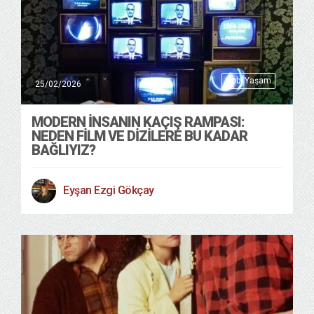
Hobi Yaşam
25/02/2026
MODERN İNSANIN KAÇIŞ RAMPASI:
NEDEN FİLM VE DİZİLERE BU KADAR
BAĞLIYIZ?
Eyşan Ezgi Gökçay