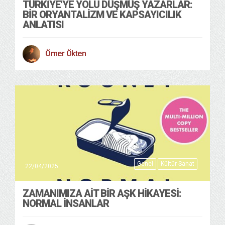
TÜRKIYE’YE YOLU DÜŞMÜŞ YAZARLAR:
BIR ORYANTALIZM VE KAPSAYICILIK
ANLATISI
Ömer Ökten
Genel
Kültür Sanat
22/04/2025
ZAMANIMIZA AIT BIR AŞK HIKAYESI:
NORMAL İNSANLAR