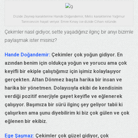
Dizide Zeynep karakterine Hande Doğandemir, Melis karakterine Yağmur
Tanrısevsin hayat veriyor. Emre Kınay ise dizide Cihan rolünde.
Çekimler nasıl gidiyor, sette yaşadığınız ilginç bir anıyı bizimle
paylaşmak ister misiniz?
Hande Doğandemir:
Çekimler çok yoğun gidiyor. En
azından benim için oldukça yoğun ve yorucu ama çok
keyifli bir ekiple çalıştığımız için işimiz kolaylaşıyor
gerçekten. Altan Dönmez başta harika bir insan ve
harika bir yönetmen. Dolayısıyla ekibi de kendisinin
verdiği pozitif enerjiyle gayet keyifle ve eğlenerek
çalışıyor. Başımıza bir sürü ilginç şey geliyor tabii ki
çalışırken ama şunu diyebilirim ki biz çok gülen ve çok
eğlenen bir ekibiz.
Ege Şaşmaz:
Çekimler çok güzel gidiyor, çok