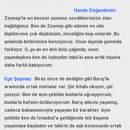
Hande Doğandemir:
Zeynep’le en benzer yanımız sevdiklerimize olan
bağlılığımız. Ben de Zeynep gibi aileme ve aile
ilişkilerime çok düşkünüm, önceliğim hep onlardır. Bu
anlamda birbirimize benziyoruz. Onun dışında genelde
farklıyız. O, şu an en deli dolu çağında; onun
yaşındayken ben de öyleydim tabii ki ama artık hayata
daha farklı bakıyorum.
Ege Şaşmaz:
Biraz önce de dediğim gibi Barış’la
aramızda ortak noktalar var. Şiir kitabı okuyor, şiir
yazıyor. Ben de aynı şekilde bunlarla uğraşıyorum,
bunlarla kafamı dolduruyorum. Barış ailesiz yaşamış,
sadece babaannesiyle yaşayan bir karakter. Aynı
şekilde ben de İstanbul’a geldiğimde tek başıma
yaşamaya başladım ve tabii ki de aşk konusunda ortak