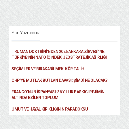
Son Yazılarımız!
TRUMAN DOKTRINI’NDEN 2026 ANKARA ZIRVESI’NE:
TÜRKIYE’NIN NATO İÇINDEKI JEOSTRATEJIK AĞIRLIĞI
SEÇIMLER VE BIRAKABILMEK: KÖR TALIH
CHP’YE MUTLAK BUTLAN DAVASI: ŞİMDİ NE OLACAK?
FRANCO’NUN İSPANYASI: 36 YILLIK BASKICI REJIMIN
ALTINDA EZILEN TOPLUM
UMUT VE HAYAL KIRIKLIĞININ PARADOKSU