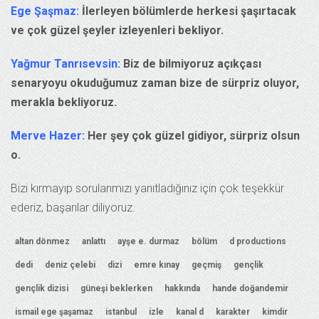
Ege Şaşmaz:
İlerleyen bölümlerde herkesi şaşırtacak
ve çok güzel şeyler izleyenleri bekliyor.
Yağmur Tanrısevsin:
Biz de bilmiyoruz açıkçası
senaryoyu okuduğumuz zaman bize de sürpriz oluyor,
merakla bekliyoruz.
Merve Hazer:
Her şey çok güzel gidiyor, sürpriz olsun
o.
Bizi kırmayıp sorularımızı yanıtladığınız için çok teşekkür
ederiz, başarılar diliyoruz.
altan dönmez
anlattı
ayşe e. durmaz
bölüm
d productions
dedi
deniz çelebi
dizi
emre kınay
geçmiş
gençlik
gençlik dizisi
güneşi beklerken
hakkında
hande doğandemir
ismail ege şaşamaz
istanbul
izle
kanal d
karakter
kimdir