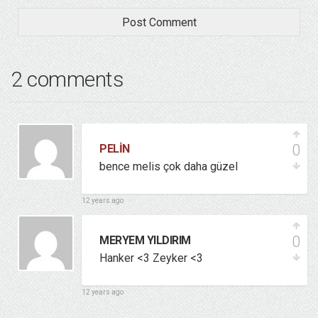
2 comments
0
PELIN
bence melis çok daha güzel
12 years ago
0
MERYEM YILDIRIM
Hanker <3 Zeyker <3
12 years ago