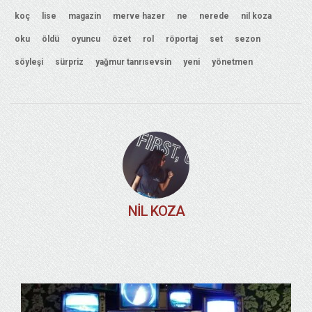
koç
lise
magazin
merve hazer
ne
nerede
nil koza
oku
öldü
oyuncu
özet
rol
röportaj
set
sezon
söyleşi
sürpriz
yağmur tanrısevsin
yeni
yönetmen
NIL KOZA