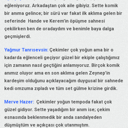
eğleniyoruz. Arkadaştan çok aile gibiyiz. Sette komik
bir anıma gelince; bir sürü var fakat ilk aklıma gelen bir
seferinde Hande ve Kerem’in öpüşme sahnesi
çekilirken ben de oradaydım ve benimle baya dalga
geçmişlerdi.
Yağmur Tanrısevsin:
Çekimler çok yoğun ama bir o
kadarda eğlenceli geçiyor güzel bir ekiple çalıştığımız
için zamanın nasıl geçtiğini anlamıyoruz. Birçok komik
anımız oluyor ama en son aklıma gelen Zeynep’in
kardeşim olduğunu açıklayacağım duygusal bir sahnede
kedi omzuma zıpladı ve tüm set gülme krizine girdik.
Merve Hazer:
Çekimler yoğun tempoda fakat çok
güzel gidiyor. Sette yaşadığım bir anım ise; çekim
esnasında beklenmedik bir anda sandalyeden
düşmüştüm ve açıkçası çok utanmıştım.