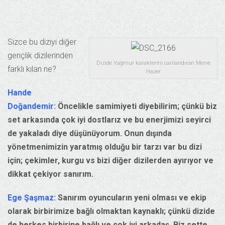
Sizce bu diziyi diğer
gençlik dizilerinden
Dizide Yağmur karakterini canlandıran Merve
farklı kılan ne?
Hazer
Hande
Doğandemir:
Öncelikle samimiyeti diyebilirim; çünkü biz
set arkasında çok iyi dostlarız ve bu enerjimizi seyirci
de yakaladı diye düşünüyorum. Onun dışında
yönetmenimizin yaratmış olduğu bir tarzı var bu dizi
için; çekimler, kurgu vs bizi diğer dizilerden ayırıyor ve
dikkat çekiyor sanırım.
Ege Şaşmaz:
Sanırım oyuncuların yeni olması ve ekip
olarak birbirimize bağlı olmaktan kaynaklı; çünkü dizide
de herkes birbirine bağlı ve çok iyi arkadaş. Biz sette