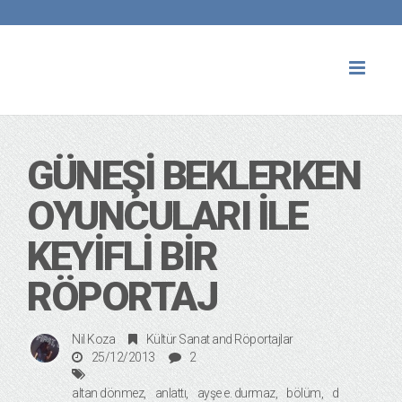
Toggl
naviga
GÜNEŞI BEKLERKEN
OYUNCULARI İLE
KEYIFLI BIR
RÖPORTAJ
Nil Koza
Kültür Sanat
and
Röportajlar
25/12/2013
2
altan dönmez
anlattı
ayşe e. durmaz
bölüm
d