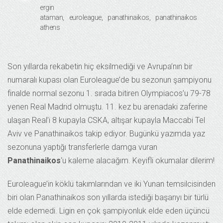
ergin
ataman
euroleague
panathinaikos
panathinaikos
athens
Son yıllarda rekabetin hiç eksilmediği ve Avrupa’nın bir
numaralı kupası olan Euroleague’de bu sezonun şampiyonu
finalde normal sezonu 1. sırada bitiren Olympiacos’u 79-78
yenen Real Madrid olmuştu. 11. kez bu arenadaki zaferine
ulaşan Real’i 8 kupayla CSKA, altışar kupayla Maccabi Tel
Aviv ve Panathinaikos takip ediyor. Bugünkü yazımda yaz
sezonuna yaptığı transferlerle damga vuran
Panathinaikos
‘u kaleme alacağım. Keyifli okumalar dilerim!
Euroleague’in köklü takımlarından ve iki Yunan temsilcisinden
biri olan Panathinaikos son yıllarda istediği başarıyı bir türlü
elde edemedi. Ligin en çok şampiyonluk elde eden üçüncü