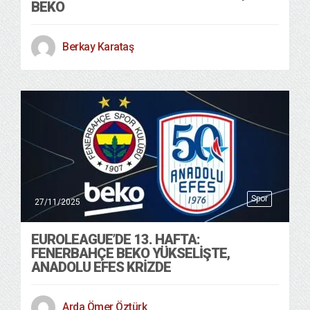
BEKO
Berkay Karataş
Spor
27/11/2025
EUROLEAGUE’DE 13. HAFTA:
FENERBAHÇE BEKO YÜKSELIŞTE,
ANADOLU EFES KRIZDE
Arda Ömer Öztürk