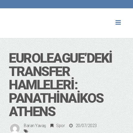
Toggl
naviga
EUROLEAGUE’DEKI
TRANSFER
HAMLELERI:
PANATHINAIKOS
ATHENS
Baran Yavaş
Spor
20/07/2023