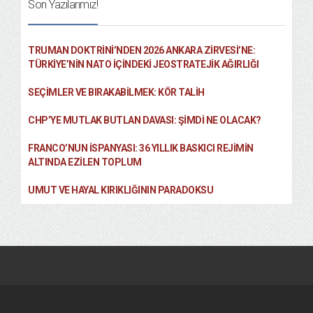
Son Yazılarımız!
TRUMAN DOKTRINI’NDEN 2026 ANKARA ZIRVESI’NE:
TÜRKIYE’NIN NATO İÇINDEKI JEOSTRATEJIK AĞIRLIĞI
SEÇIMLER VE BIRAKABILMEK: KÖR TALIH
CHP’YE MUTLAK BUTLAN DAVASI: ŞİMDİ NE OLACAK?
FRANCO’NUN İSPANYASI: 36 YILLIK BASKICI REJIMIN
ALTINDA EZILEN TOPLUM
UMUT VE HAYAL KIRIKLIĞININ PARADOKSU