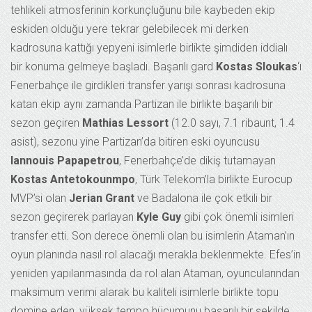
tehlikeli atmosferinin korkunçluğunu bile kaybeden ekip
eskiden olduğu yere tekrar gelebilecek mi derken
kadrosuna kattığı yepyeni isimlerle birlikte şimdiden iddialı
bir konuma gelmeye başladı. Başarılı gard
Kostas Sloukas
‘ı
Fenerbahçe ile girdikleri transfer yarışı sonrası kadrosuna
katan ekip aynı zamanda Partizan ile birlikte başarılı bir
sezon geçiren
Mathias Lessort
(12.0 sayı, 7.1 ribaunt, 1.4
asist), sezonu yine Partizan’da bitiren eski oyuncusu
Iannouis Papapetrou
, Fenerbahçe’de dikiş tutamayan
Kostas Antetokounmpo
, Türk Telekom’la birlikte Eurocup
MVP’si olan
Jerian Grant
ve Badalona ile çok etkili bir
sezon geçirerek parlayan
Kyle Guy
gibi çok önemli isimleri
transfer etti. Son derece önemli olan bu isimlerin Ataman’ın
oyun planında nasıl rol alacağı merakla beklenmekte. Efes’in
yeniden yapılanmasında da rol alan Ataman, oyuncularından
maksimum verimi alarak bu kaliteli isimlerle birlikte topu
domine eden, yüksek tempo hücumunu başarılı bir şekilde