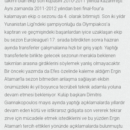
takımı olan ekip son kupasını 2010-2011 yılında kazanmıştı.
Aynı zamanda 2011-2012 yılından beri final-four’a
kalamayan ekip o sezonu da 4. olarak bitirmişti. Son iki yıldır
Yunanistan Ligi’ndeki şampiyonluğu da Olympiakos’a
kaptıran ve geçmişindeki başarılardan iyice uzaklaşan ekip
bu sezon Euroleague’i 17. sırada bitirdikten sonra haziran
ayında transferler çalışmalarına hızlı bir giriş yaptı. Yaptığı
transferlerle birlikte gelecek sezonun merakla beklenen
takımları arasına girdiklerini söylemek yanlış olmayacaktır.
Bir önceki yazımda da Efes özelinde kaleme aldığım Ergin
Ataman’la sezon bitmeden anlaşma sağlayan ekibin
önümüzdeki iki yıl boyunca tecrübeli teknik adamla yoluna
devam etmesi bekleniyor. Kulüp başkanı Dimitris
Giannakopoulos mayıs ayında yaptığı açıklamalarda yıllardır
devam eden kötü ve istikrarsız gidişata son vererek tekrar
zirve için mücadele etmek istediklerini ve bu yüzden Ergin
Ataman’ı tercih ettikleri yönünde açıklamalarda bulunmuştu.