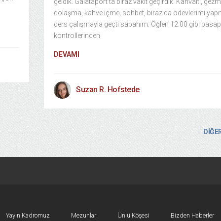
geldik. Galataport’ta biraz vakit geçirdik. Kahvaltı, gez
dolaşma, kahve içme, sohbet, biraz da ödevlerimi yap
ders çalışmayla geçti sabahım. Öğlen 12.00 gibi pasap
kontrollerinden
DEVAMI
Suzan R. Hofstede
DİĞER
Yayın Kadromuz
Mezunlar
Ünlü Köşesi
Bizden Haberler