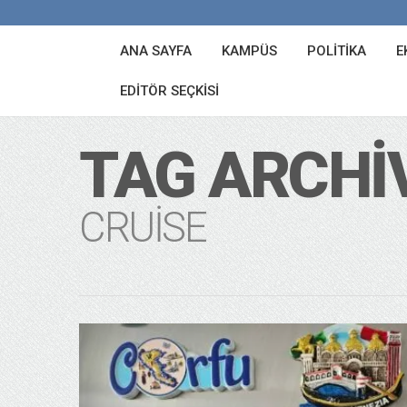
ANA SAYFA
KAMPÜS
POLITIKA
E
EDITÖR SEÇKISI
TAG ARCHI
CRUISE