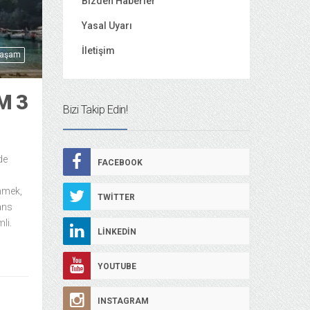
Bizden Haberler
Yasal Uyarı
İletişim
Yaşam
M 3
Bizi Takip Edin!
de
FACEBOOK
enmek,
TWITTER
ans
li.
LINKEDIN
YOUTUBE
INSTAGRAM