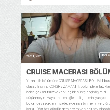
Hobi 
26/11/2023
CRUISE MACERASI BÖLÜ
Yazının ilk bölümüne CRUISE MACERASI: BÖLÜM 1 bu
ulaşabilirsiniz. KONGRE ZAMANI İlk bölümde anlattıkla
bakıp çok mutsuz ve korkunç bir süreç geçirdiğimizi
düşünmeyin. Hayatımın en eğlenceli günlerini yaşıyorum
bölümde yazdıklarım sadece gemiye binmenin verdiği b
korku. Dört beş gündür gemideyim ve hiçbir şey olmad