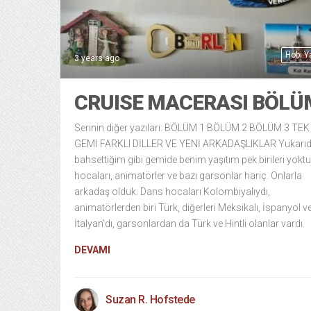
Hobi 
3 years ago
CRUISE MACERASI BÖLÜ
Serinin diğer yazıları: BÖLÜM 1 BÖLÜM 2 BÖLÜM 3 TEK
GEMİ FARKLI DİLLER VE YENİ ARKADAŞLIKLAR Yukarıd
bahsettiğim gibi gemide benim yaşıtım pek birileri yokt
hocaları, animatörler ve bazı garsonlar hariç. Onlarla
arkadaş olduk. Dans hocaları Kolombiyalıydı,
animatörlerden biri Türk, diğerleri Meksikalı, İspanyol v
İtalyan’dı, garsonlardan da Türk ve Hintli olanlar vardı.
DEVAMI
Suzan R. Hofstede