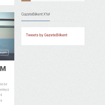
GazeteBilkent X’te!
Tweets by GazeteBilkent
Yaşam
ÜM
le bir
redeyiz
 4
’a