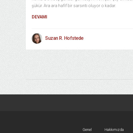
şükür. Ara ara hafif bir sarsıntı oluyor o kadar.
DEVAMI
Suzan R. Hofstede
Genel
Hakkımızda