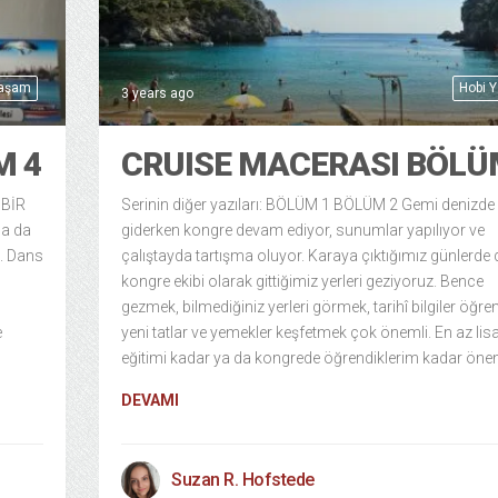
Yaşam
Hobi 
3 years ago
M 4
CRUISE MACERASI BÖLÜ
 BİR
Serinin diğer yazıları: BÖLÜM 1 BÖLÜM 2 Gemi denizde
a da
giderken kongre devam ediyor, sunumlar yapılıyor ve
u. Dans
çalıştayda tartışma oluyor. Karaya çıktığımız günlerde 
kongre ekibi olarak gittiğimiz yerleri geziyoruz. Bence
gezmek, bilmediğiniz yerleri görmek, tarihî bilgiler öğr
e
yeni tatlar ve yemekler keşfetmek çok önemli. En az lis
eğitimi kadar ya da kongrede öğrendiklerim kadar önem
DEVAMI
Suzan R. Hofstede