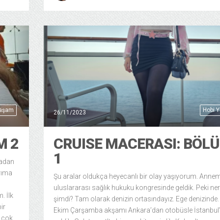
Yaşam
Hobi 
26/11/2023
M 2
CRUISE MACERASI: BÖL
1
radan
rıma
Şu aralar oldukça heyecanlı bir olay yaşıyorum. Annem
uluslararası sağlık hukuku kongresinde geldik. Peki ne
. İlk
şimdi? Tam olarak denizin ortasındayız. Ege denizinde.
ir
Ekim Çarşamba akşamı Ankara’dan otobüsle İstanbul
ı çok