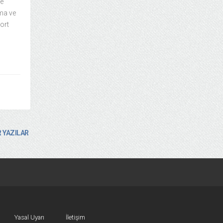
me
ma ve
ort
 YAZILAR
Yasal Uyarı
İletişim