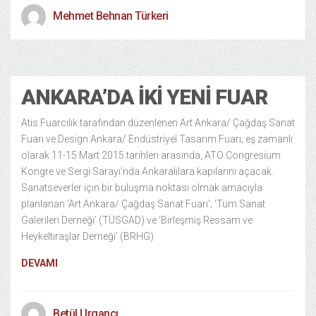
Mehmet Behnan Türkeri
Kültür Sanat
11 years ago
ANKARA’DA İKI YENI FUAR
Atis Fuarcılık tarafından düzenlenen Art Ankara/ Çağdaş Sanat
Fuarı ve Design Ankara/ Endüstriyel Tasarım Fuarı; eş zamanlı
olarak 11-15 Mart 2015 tarihleri arasında, ATO Congresium
Kongre ve Sergi Sarayı’nda Ankaralılara kapılarını açacak.
Sanatseverler için bir buluşma noktası olmak amacıyla
planlanan ‘Art Ankara/ Çağdaş Sanat Fuarı’; ‘Tüm Sanat
Galerileri Derneği’ (TÜSGAD) ve ‘Birleşmiş Ressam ve
Heykeltıraşlar Derneği’ (BRHG)
DEVAMI
Betül Urgancı