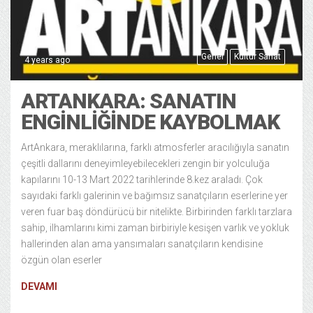
Genel
Kültür Sanat
4 years ago
ARTANKARA: SANATIN
ENGINLIĞINDE KAYBOLMAK
ArtAnkara, meraklılarına, farklı atmosferler aracılığıyla sanatın
çeşitli dallarını deneyimleyebilecekleri zengin bir yolculuğa
kapılarını 10-13 Mart 2022 tarihlerinde 8.kez araladı. Çok
sayıdaki farklı galerinin ve bağımsız sanatçıların eserlerine yer
veren fuar baş döndürücü bir nitelikte. Birbirinden farklı tarzlara
sahip, ilhamlarını kimi zaman birbiriyle kesişen varlık ve yokluk
hallerinden alan ama yansımaları sanatçıların kendisine
özgün olan eserler
DEVAMI