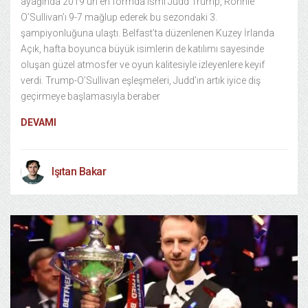
ayağında 2019’un en formda ismi Judd Trump, Ronnie
O’Sullivan’ı 9-7 mağlup ederek bu sezondaki 3.
şampiyonluğuna ulaştı. Belfast’ta düzenlenen Kuzey İrlanda
Açık, hafta boyunca büyük isimlerin de katılımı sayesinde
oluşan güzel atmosfer ve oyun kalitesiyle izleyenlere keyif
verdi. Trump-O’Sullivan eşleşmeleri, Judd’ın artık iyice diş
geçirmeye başlamasıyla beraber
DEVAMI
Işıtan Bakar