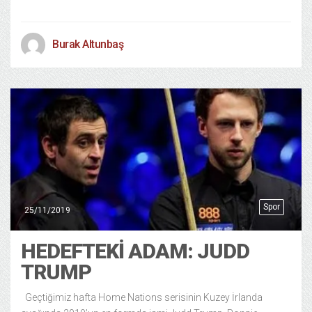
Burak Altunbaş
Spor
25/11/2019
HEDEFTEKI ADAM: JUDD
TRUMP
Geçtiğimiz hafta Home Nations serisinin Kuzey İrlanda