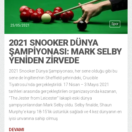
Spor
25/05/2021
2021 SNOOKER DÜNYA
ŞAMPİYONASI: MARK SELBY
YENİDEN ZİRVEDE
2021 Snooker Dünya Şampiyonası, her sene olduğu gibi bu
sene de İngiltere’nin Sheffield şehrindeki, Crucible
Tiyatrosu’nda gerçekleştirildi. 17 Nisan – 3 Mayıs 2021
tarihleri arasında gerçekleştirilen organizasyonda kazanan,
“The Jester from Leicester” lakaplı eski dünya
şampiyonlarından Mark Selby oldu. Selby finalde, Shaun
Murphy’e karşı 18-15’lik üstünlük sağladı ve 4.kez dünyanın en
iyisi unvanına sahip olmuş
DEVAMI