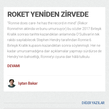
ROKET YENIDEN ZIRVEDE
“Ronnie does care- he has the record in mind” (Rekor
Ronnie’nin aklında ve bunu umursuyor) bu sözler 2017 Birleşik
Krallık sonrası tarihte kazandıkları anlamında O’Sullivan’ın tek
rakibi sayılabilecek Stephen Hendry tarafından Ronnie 6.
Birleşik Krallık kupasını kazandıktan sonra söylenmişti. Her ne
kadar umursamadığına dair açıklamalar yapmayı sürdürse de
Hendry’nin bahsettiği, Ronnie’yi oyuna dair hâlâ tutkulu
DEVAMI
Işıtan Bakar
DİĞER YAZILAR