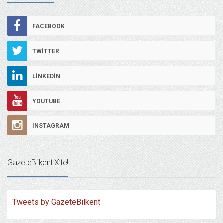
FACEBOOK
TWITTER
LINKEDIN
YOUTUBE
INSTAGRAM
GazeteBilkent X’te!
Tweets by GazeteBilkent