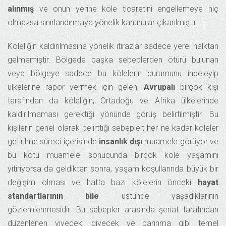
alınmış
ve onun yerine köle ticaretini engellemeye hiç
olmazsa sınırlandırmaya yönelik kanunular çıkarılmıştır.
Köleliğin kaldırılmasına yönelik itirazlar sadece yerel halktan
gelmemiştir. Bölgede başka sebeplerden ötürü bulunan
veya bölgeye sadece bu kölelerin durumunu inceleyip
ülkelerine rapor vermek için gelen,
Avrupalı
birçok kişi
tarafından da köleliğin, Ortadoğu ve Afrika ülkelerinde
kaldırılmaması gerektiği yönünde görüş belirtilmiştir. Bu
kişilerin genel olarak belirttiği sebepler; her ne kadar köleler
getirilme süreci içerisinde
insanlık dışı
muamele görüyor ve
bu kötü muamele sonucunda birçok köle yaşamını
yitiriyorsa da geldikten sonra, yaşam koşullarında büyük bir
değişim olması ve hatta bazı kölelerin önceki
hayat
standartlarının bile
üstünde yaşadıklarının
gözlemlenmesidir. Bu sebepler arasında şeriat tarafından
düzenlenen yiyecek, giyece
k ve barınma gibi temel