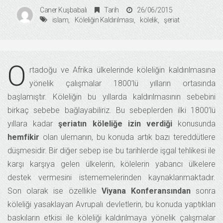
Caner Kuşbabalı
Tarih
26/06/2015
islam
Köleliğin Kaldırılması
kölelik
şeriat
O
rtadoğu ve Afrika ülkelerinde köleliğin kaldırılmasına
yönelik çalışmalar 1800’lü yılların ortasında
başlamıştır. Köleliğin bu yıllarda kaldırılmasının sebebini
birkaç sebebe bağlayabiliriz. Bu sebeplerden ilki 1800’lü
yıllara kadar
şeriatın köleliğe izin verdiği
konusunda
hemfikir
olan ulemanın, bu konuda artık bazı tereddütlere
düşmesidir. Bir diğer sebep ise bu tarihlerde işgal tehlikesi ile
karşı karşıya gelen ülkelerin, kölelerin yabancı ülkelere
destek vermesini istememelerinden kaynaklanmaktadır.
Son olarak ise özellikle
Viyana Konferansından
sonra
köleliği yasaklayan Avrupalı devletlerin, bu konuda yaptıkları
baskıların etkisi ile köleliği kaldırılmaya yönelik çalışmalar