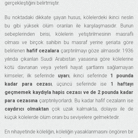
gerçekleştiğini belirtmiştir.
Bu noktadaki dikkate şayan husus, kölelerdeki ikinci neslin
bu gibi yüksek ölüm oranları ile karşılaşmasıdır. Bunun
sebeplerinden birisi, kölelerin yetiştirilmesinin masraflı
olması ve birçok sahibin bu masraf yerine şeriata göre
belirlenen
hafif cezalara
çarptırılmayı göze almasıdır. 1936
yılında çıkarılan Suudi Arabistan yasasına göre kölelerine
kötü davranan veya yeterli hayat şartlarını sağlamayan
kimseler; ilk seferinde
uyarı
, ikinci seferinde
1 pounda
kadar para cezası
, üçüncü seferinde ise
1 haftayı
geçmemek kaydıyla hapis cezası ve de 2 pounda kadar
para cezasına
çarptırılıyorlardı. Bu kadar hafif cezaların ise
caydırıcı olmaktan
çok uzak kalmakta, dolayısı ile de
küçük kölelerde ölüm oranı bu seviyelere gelmektedir.
En nihayetinde köleliğin, köleliğin yasaklanmasını öngören bir