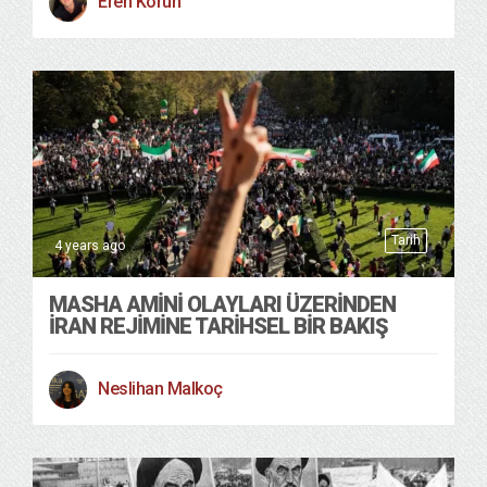
Eren Körün
Tarih
4 years ago
MASHA AMINI OLAYLARI ÜZERINDEN
İRAN REJIMINE TARIHSEL BIR BAKIŞ
Neslihan Malkoç