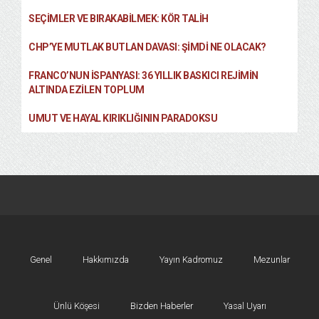
SEÇIMLER VE BIRAKABILMEK: KÖR TALIH
CHP’YE MUTLAK BUTLAN DAVASI: ŞİMDİ NE OLACAK?
FRANCO’NUN İSPANYASI: 36 YILLIK BASKICI REJIMIN
ALTINDA EZILEN TOPLUM
UMUT VE HAYAL KIRIKLIĞININ PARADOKSU
Genel
Hakkımızda
Yayın Kadromuz
Mezunlar
Ünlü Köşesi
Bizden Haberler
Yasal Uyarı