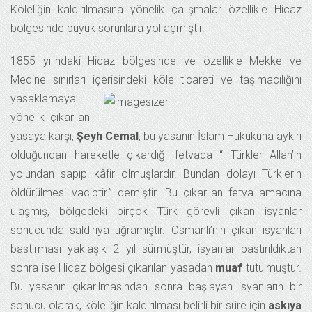
Köleliğin kaldırılmasına yönelik çalışmalar özellikle Hicaz
bölgesinde büyük sorunlara yol açmıştır.
1855 yılındaki Hicaz bölgesinde ve özellikle Mekke ve
Medine sınırları içerisin
deki köle ticareti ve taşımacılığını
yasaklamaya
yönelik çıkarılan
yasaya karşı,
Şeyh Cemal
, bu yasanın İslam Hukukuna aykırı
olduğundan hareketle çıkardığı fetvada “ Türkler Allah’ın
yolundan sapıp kâfir olmuşlardır. Bundan dolayı Türklerin
öldürülmesi vaciptir.” demiştir. Bu çıkarılan fetva amacına
ulaşmış, bölgedeki birçok Türk görevli çıkan isyanlar
sonucunda saldırıya uğramıştır. Osmanlı’nın çıkan isyanları
bastırması yaklaşık 2 yıl sürmüştür, isyanlar bastırıldıktan
sonra ise Hicaz bölgesi çıkarılan yasadan
muaf
tutulmuştur.
Bu yasanın çıkarılmasından sonra başlayan isyanların bir
sonucu olarak, köleliğin kaldırılması belirli bir süre için
askıya