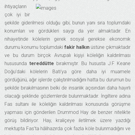
ihtiyaçların
çok iyi bir
şekilde giderilmesi olduğu gibi; bunun yanı sıra toplumdaki
konumları ve gördükleri saygı da yer almaktadır. En
nihayetinde kölelerin gerek sosyal gerekse ekonomik
durumu konumu toplumdaki
fakir halkın
üstüne çıkmaktadır
ve bu durum birçok Avrupalı kişiyi köleliğin kaldırılması
hususunda
tereddütte
bırakmıştır. Bu hususta J.F Keane
Doğu’daki kölelerin Batı’ya göre daha iyi muamele
gördüğünü, ağır işlerde çalıştırılmadığını hatta bu durumun bu
şekilde bırakılmasının belki de insanlık açısından daha hayırlı
olacağı şeklinde gözlemlerde bulunmaktadır. İngiltere adına
Fas sultanı ile köleliğin kaldırılması konusunda görüşme
yapması için gönderilen Drummod Hay de benzer nitelikte
görüş bildiriyor. Hay, kraliçeye iletilmek üzere yazdığı
mektupta Fas’ta hâlihazırda çok fazla köle bulunmadığını ve