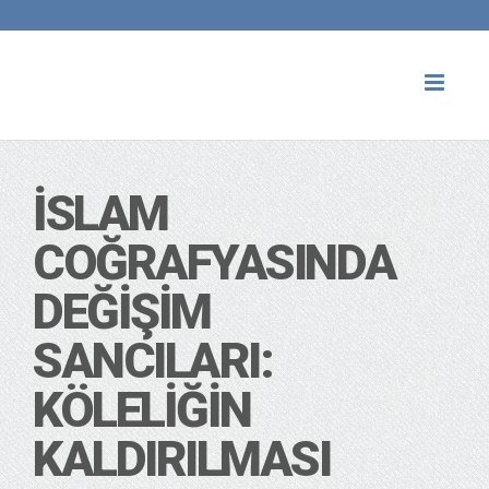
Toggl
naviga
İSLAM
COĞRAFYASINDA
DEĞIŞIM
SANCILARI:
KÖLELIĞIN
KALDIRILMASI