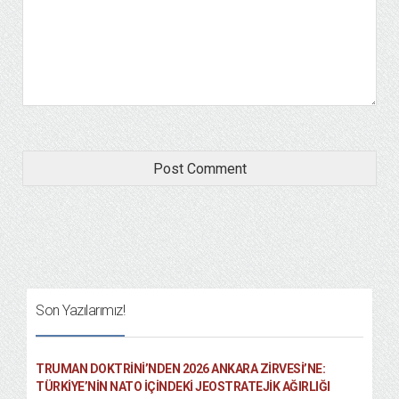
Son Yazılarımız!
TRUMAN DOKTRINI’NDEN 2026 ANKARA ZIRVESI’NE:
TÜRKIYE’NIN NATO İÇINDEKI JEOSTRATEJIK AĞIRLIĞI