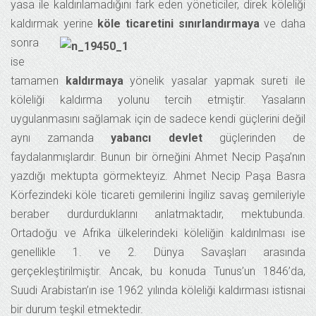
yasa ile kaldırılamadığını fark eden yöneticiler, direk köleliği
kaldırmak yerine
köle ticaretin
i sınırlandırmaya
ve daha
sonra
ise
tamamen
kaldırmaya
yönelik yasalar yapmak sureti ile
köleliği kaldırma yolunu tercih etmiştir. Yasaların
uygulanmasını sağlamak için de sadece kendi güçlerini değil
aynı zamanda
yabancı devlet
güçlerinden de
faydalanmışlardır. Bunun bir örneğini Ahmet Necip Paşa’nın
yazdığı mektupta görmekteyiz. Ahmet Necip Paşa Basra
Körfezindeki köle ticareti gemilerini İngiliz savaş gemileriyle
beraber durdurduklarını anlatmaktadır, mektubunda.
Ortadoğu ve Afrika ülkelerindeki köleliğin kaldırılması ise
genellikle 1. ve 2. Dünya Savaşları arasında
gerçekleştirilmiştir. Ancak, bu konuda Tunus’un 1846’da,
Suudi Arabistan’ın ise 1962 yılında köleliği kaldırması istisnai
bir durum teşkil etmektedir.