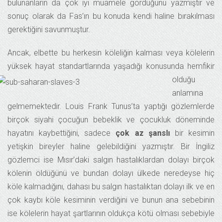
bulunanların da çok iyi muamele gördüğünü yazmıştır ve
sonuç olarak da Fas’ın bu konuda kendi haline bırakılması
gerektiğini savunmuştur.
Ancak, elbette bu herkesin köleliğin kalması veya kölelerin
yüksek hayat standa
rtlarında yaşadığı konusunda hemfikir
olduğu
anlamına
gelmemektedir. Louis Frank Tunus’ta yaptığı gözlemlerde
birçok siyahi çocuğun bebeklik ve çocukluk döneminde
hayatını kaybettiğini, sadece
çok az şanslı
bir kesimin
yetişkin bireyler haline gelebildiğini yazmıştır. Bir İngiliz
gözlemci ise Mısır’daki salgın hastalıklardan dolayı birçok
kölenin öldüğünü ve bundan dolayı ülkede neredeyse hiç
köle kalmadığını, dahası bu salgın hastalıktan dolayı ilk ve en
çok kaybı köle kesiminin verdiğini ve bunun ana sebebinin
ise kölelerin hayat şartlarının oldukça kötü olması sebebiyle