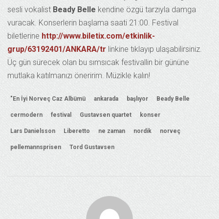
sesli vokalist
Beady Belle
kendine özgü tarzıyla damga
vuracak. Konserlerin başlama saati 21:00. Festival
biletlerine
http://www.biletix.com/etkinlik-
grup/63192401/ANKARA/tr
linkine tıklayıp ulaşabilirsiniz.
Üç gün sürecek olan bu sımsıcak festivallin bir gününe
mutlaka katılmanızı öneririm. Müzikle kalın!
"En İyi Norveç Caz Albümü
ankarada
başlıyor
Beady Belle
cermodern
festival
Gustavsen quartet
konser
Lars Danielsson
Liberetto
ne zaman
nordik
norveç
pellemannsprisen
Tord Gustavsen