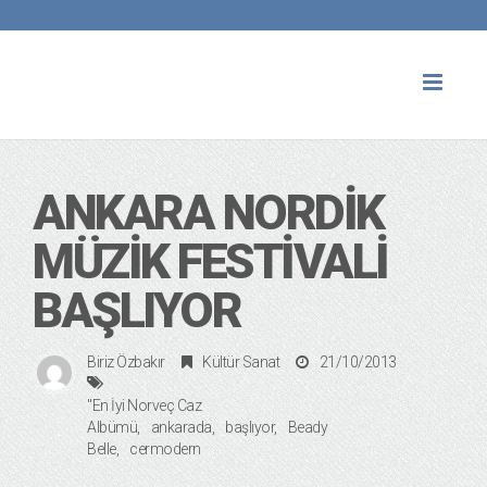
Toggl
naviga
ANKARA NORDIK
MÜZIK FESTIVALI
BAŞLIYOR
Biriz Özbakır
Kültür Sanat
21/10/2013
"En İyi Norveç Caz
Albümü
ankarada
başlıyor
Beady
Belle
cermodern