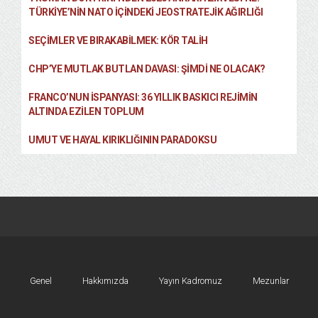
TÜRKIYE’NIN NATO İÇINDEKI JEOSTRATEJIK AĞIRLIĞI
SEÇIMLER VE BIRAKABILMEK: KÖR TALIH
CHP’YE MUTLAK BUTLAN DAVASI: ŞİMDİ NE OLACAK?
FRANCO’NUN İSPANYASI: 36 YILLIK BASKICI REJIMIN
ALTINDA EZILEN TOPLUM
UMUT VE HAYAL KIRIKLIĞININ PARADOKSU
Genel
Hakkımızda
Yayın Kadromuz
Mezunlar