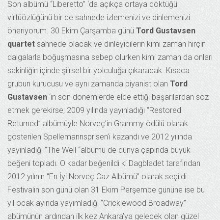
Son albümü “Liberetto” ‘da açıkça ortaya döktüğü
virtüözlüğünü bir de sahnede izlemenizi ve dinlemenizi
öneriyorum. 30 Ekim Çarşamba günü
Tord Gustavsen
quartet
sahnede olacak ve dinleyicilerin kimi zaman hırçın
dalgalarla boğuşmasına sebep olurken kimi zaman da onları
sakinliğin içinde şiirsel bir yolculuğa çıkaracak. Kısaca
grubun kurucusu ve aynı zamanda piyanist olan
Tord
Gustavsen
‘ın son dönemlerde elde ettiği başarılardan söz
etmek gerekirse; 2009 yılında yayınladığı “Restored
Returned” albümüyle Norveç’in Grammy ödülü olarak
gösterilen Spellemannsprisen’i kazandı ve 2012 yılında
yayınladığı “The Well “albümü de dünya çapında büyük
beğeni topladı. O kadar beğenildi ki Dagbladet tarafından
2012 yılının “En İyi Norveç Caz Albümü” olarak seçildi.
Festivalin son günü olan 31 Ekim Perşembe gününe ise bu
yıl ocak ayında yayımladığı “Cricklewood Broadway”
abümünün ardından ilk kez Ankara’ya gelecek olan güzel