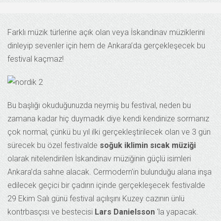
Farklı müzik türlerine açık olan veya İskandinav müziklerini
dinleyip sevenler için hem de Ankara’da gerçekleşecek bu
festival kaçmaz!
Bu başlığı okuduğunuzda neymiş bu festival, neden bu
zamana kadar hiç duymadık diye kendi kendinize sormanız
çok normal; çünkü bu yıl ilki gerçekleştirilecek olan ve 3 gün
sürecek bu özel festivalde
soğuk iklimin sıcak müziği
olarak nitelendirilen İskandinav müziğinin güçlü isimleri
Ankara’da sahne alacak. Cermodern’in bulunduğu alana inşa
edilecek geçici bir çadırın içinde gerçekleşecek festivalde
29 Ekim Salı günü festival açılışını Kuzey cazının ünlü
kontrbasçısı ve bestecisi
Lars Danielsson
‘la yapacak.