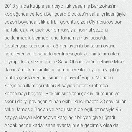
2013 yılında kulüple şampiyonluk yaşamış Bartzokas’ın
koçluğunda ve tecrübeli guard Sloukas’ın saha içi liderliğiyle
sezon boyunca istikrarlı bir görüntü çizen Olympiakos son
haftalardaki yüksek performansıyla normal sezonu
beklenmedik biçimde ikinci tamamlamayı başardı.
Gösterişsiz kadrosuna rağmen uyumlu bir takım oyunu
sergileyen ve iç sahada yenilmesi çok zor bir takım olan
Olympiakos, sezon içinde Sasa Obradovic’in gelişiyle Mike
James’in takımı kimliğine bürünen ve ikinci yarıda yaptığı
müthiş çıkışla yedinci sıradan play-off yapan Monaco
karşısında ilk maçı rakibi 54 sayıda tutarak rahatça
kazanmayı başardı. Rakibin silahlarını çok iyi durduran ve
skoru da iyi paylaşan Yunan ekibi, ikinci maçta 23 sayı bulan
Mike James’e Bacon ve Andjusic’in de eşlik etmesiyle 96
sayıya ulaşan Monaco’ya karşı ağır bir yenilgiye uğradı.
Ancak her ne kadar saha avantajını ele geçirmiş olsa da