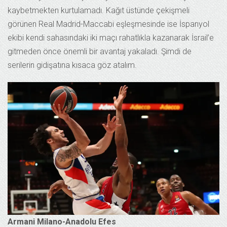
kaybetmekten kurtulamadı. Kağıt üstünde çekişmeli
görünen Real Madrid-Maccabi eşleşmesinde ise İspanyol
ekibi kendi sahasındaki iki maçı rahatlıkla kazanarak İsrail’e
gitmeden önce önemli bir avantaj yakaladı. Şimdi de
serilerin gidişatına kısaca göz atalım.
Armani Milano-Anadolu Efes