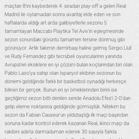
maçtan 8’ini kaybederek 4. sıradan play-off a gelen Real
Madrid ile oylamadan sonra avantaj elde eden ve son
haftalarda aldığı art arda galibiyetlerle sezonu 5.
tamamlayan Maccabi Playtika Tel Aviv’in eşleşmesinde
sezon sonundaki görüntü tamamen tersine dönmüş gibi
görünüyor. Artık takımın demirbaşı haline gelmiş Sergio Llull
ve Rudy Fernandez gibi tecrübeli oyuncularının yanında
Avrupa’nın eksiklere en iyi çözüm bulan koçlarından biri olan
Pablo Laso’ya sahip olan İspanyol ekibinin sezonun bu
dönemi geldiğinde farklı bir basketbol oynadığı herkesçe
bilinen bir gerçek. Bunun en iyi örneklerinden birini ise
geçtiğimiz sezon bitti denilen seride Anadolu Efes’i 2-0’dan
gelip eleme noktasına geldiğinde görmüştük. Nitekim bu
sezon da Fabian Causeur’un yıldızlaştığı ilk maçı başından
sonuna kadar kontrol ederek kazanan Real, ikinci maçı da
rakibini adeta darmaduman ederek 30 sayıyla farkla