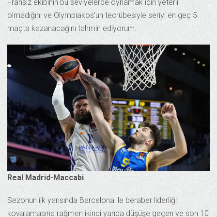
Fransız ekibinin bu seviyelerde oynamak için yeterli
olmadığını ve Olympiakos’un tecrübesiyle seriyi en geç 5.
maçta kazanacağını tahmin ediyorum.
Real Madrid-Maccabi
Sezonun ilk yarısında Barcelona ile beraber liderliği
kovalamasına rağmen ikinci yarıda düşüşe geçen ve son 10