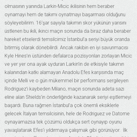
olmasının yanında Larkin-Micic ikilisinin hem beraber
oynamayı hem de takımı oynatmayı başarması olduğunu
söyleyebilirim. 16’şar sayıyla takımın skor yükünün yarısını
üstlenen bu ikili, ikinci maçın sonunda da biraz daha beraber
hareket etselerdi temsilcimiz İstanbul’a seriyi büyük oranda
bitirmiş olarak dönebilirdi. Ancak rakibin en iyi savunmacısı
Kyle Hines’ın üstünden defalarca pozisyonları zorlayan Micic
ve yer yer ona ayak uyduran Larkin’in de etkisiyle takımın
kalanından katkı alamayan Anadolu Efes karşısında maç
içinde Melli ve o gün mükemmel bir performans sergileyen
Rodriguez’i kaybeden Milano, maçın sonunda adeta sazı
eline alan Shields’in önderliğinde kazanarak seriyi eşitlemeyi
başardı. Buna rağmen İstanbul’a çok önemli eksiklerle
gelecek İtalyan temsilcisinin, hele de Rodriguez ve Datome
oynayamazsa tek çözümü oldukça sert oynayıp oyunu
yavaşlatarak Efes’i yıldırmaya çalışmak gibi görünüyor. İlk