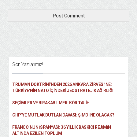
Son Yazılarımız!
TRUMAN DOKTRINI’NDEN 2026 ANKARA ZIRVESI’NE:
TÜRKIYE’NIN NATO İÇINDEKI JEOSTRATEJIK AĞIRLIĞI
SEÇIMLER VE BIRAKABILMEK: KÖR TALIH
CHP’YE MUTLAK BUTLAN DAVASI: ŞİMDİ NE OLACAK?
FRANCO’NUN İSPANYASI: 36 YILLIK BASKICI REJIMIN
ALTINDA EZILEN TOPLUM