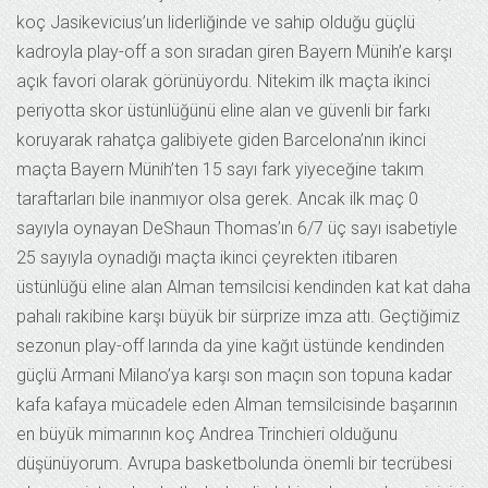
koç Jasikevicius’un liderliğinde ve sahip olduğu güçlü
kadroyla play-off a son sıradan giren Bayern Münih’e karşı
açık favori olarak görünüyordu. Nitekim ilk maçta ikinci
periyotta skor üstünlüğünü eline alan ve güvenli bir farkı
koruyarak rahatça galibiyete giden Barcelona’nın ikinci
maçta Bayern Münih’ten 15 sayı fark yiyeceğine takım
taraftarları bile inanmıyor olsa gerek. Ancak ilk maç 0
sayıyla oynayan DeShaun Thomas’ın 6/7 üç sayı isabetiyle
25 sayıyla oynadığı maçta ikinci çeyrekten itibaren
üstünlüğü eline alan Alman temsilcisi kendinden kat kat daha
pahalı rakibine karşı büyük bir sürprize imza attı. Geçtiğimiz
sezonun play-off larında da yine kağıt üstünde kendinden
güçlü Armani Milano’ya karşı son maçın son topuna kadar
kafa kafaya mücadele eden Alman temsilcisinde başarının
en büyük mimarının koç Andrea Trinchieri olduğunu
düşünüyorum. Avrupa basketbolunda önemli bir tecrübesi