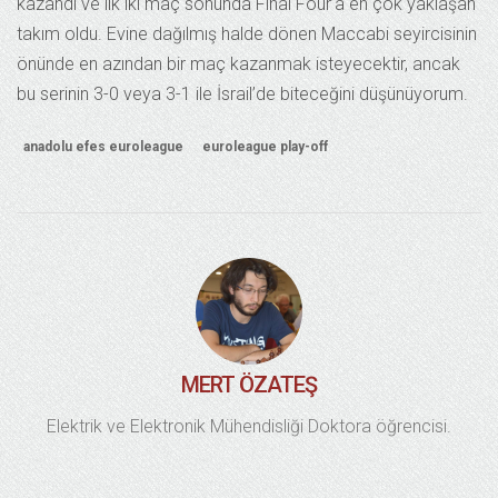
kazandı ve ilk iki maç sonunda Final Four’a en çok yaklaşan
takım oldu. Evine dağılmış halde dönen Maccabi seyircisinin
önünde en azından bir maç kazanmak isteyecektir, ancak
bu serinin 3-0 veya 3-1 ile İsrail’de biteceğini düşünüyorum.
anadolu efes euroleague
euroleague play-off
MERT ÖZATEŞ
Elektrik ve Elektronik Mühendisliği Doktora öğrencisi.