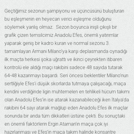
Geçtiğimiz sezonun şampiyonu ve üçüncüsünü buluşturan
bu eşleşmenin en heyecan verici eşleşme olduğunu
söylemek yanlış olmaz. Sezon boyunca inişli çıkışlı bir
grafik çizen temsilcimiz Anadolu Efes, önemli yatırımlar
yaparak geniş bir kadro kuran ve normal sezonu 3.
tamamlayan Armani Milano’ya karşı deplasmanda oynadığı
ilk maçta herkesi şoka uğrattı ve ikinci çeyrekten itibaren
kontrolü ele aldığı maçı rakibini sadece 48 sayıda tutarak
64-48 kazanmayı başardı. Seri öncesi beklentiler Milano’nun
sertliğiyle Efes’i düşük skorlarda tutmaya çalışacağı, maça
kendini verdiğinde ligin muhtemelen en tehlikeli hücum takımı
olan Anadolu Efes’in ise atarak kazanabileceği iken İtalya’da
rakibini 64 sayı atarak mağlup eden Anadolu Efes ilk maçlar
sonunda bir anda tüm dikkatleri üstüne çekti. Bu sonuçtaki
en önemli faktörlerin Ergin Ataman’ın maça çok iyi
hazırlanması ve Efes’in maça takım halinde konsantre