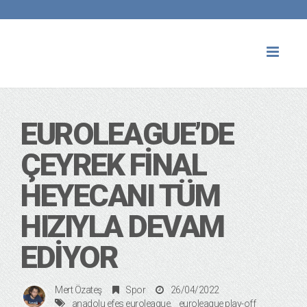
Toggl
naviga
EUROLEAGUE’DE
ÇEYREK FINAL
HEYECANI TÜM
HIZIYLA DEVAM
EDIYOR
Mert Özateş
Spor
26/04/2022
anadolu efes euroleague
euroleague play-off