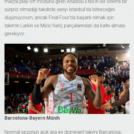
maçta play-off moduna giren Anadolu Efes’in ise önemli bir
sürpriz olmadığı takdirde seriyi İstanbul’da bitireceğini
düşünüyorum; ancak Final Four’da başarılı olmak için
takımın Larkin ve Micic hariç parçalarından da katkı alması
gerekiyor.
Barcelona-Bayern Münih
Normal sezonun açık ara en dominant takımı Barcelona,