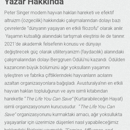
Yazar Hakkında
Peter Singer modern hayvan hakları hareketi ve efektif
altruizm (özgecilik) hakkındaki çalışmalarından dolayı bazı
çevrelerde “dünyanın yaşayan en etkili filozofu” olarak anılır.
Yaşamın kutsallığı alanındaki tartışmalı eleştirisi ile de tanınır.
2021’de akademik felsefenin konusu ve dünyayı
değiştirecek güç olarak utiliteryanizm (faydacılık) alanındaki
çalışmalarından dolayı Berggruen Ödülü’nü kazandı. Ödülden
kazancının büyük bölümünü ağır yoksulların yaşamını
iyileştiren ve fabrika çiftliklerindeki hayvanların acılarını
azaltan organizasyonlara bağışladı. Avusturalya’nın en etkili
hayvan hakları topluluğunun ve aynı isimli kitabından
hareketle “
The Life You Can Save”
(Kurtarabileceğin Hayat)
isimli organizasyonunn kurucusudur. “
The Life You Can
Save”
organizasyonunu kurmaktaki amacı, ağır yoksullukta
yaşayanlar için üzerimize düşenleri nasıl yapabileceğimiz