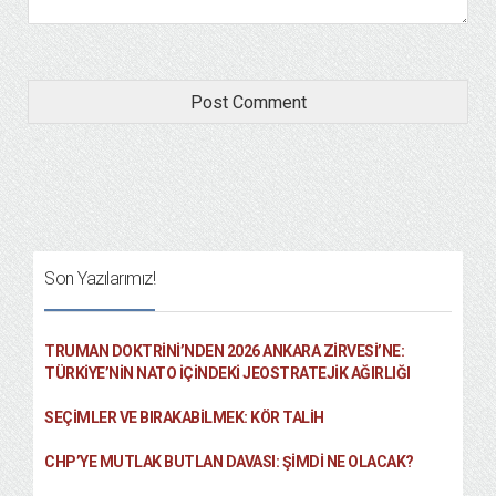
Son Yazılarımız!
TRUMAN DOKTRINI’NDEN 2026 ANKARA ZIRVESI’NE:
TÜRKIYE’NIN NATO İÇINDEKI JEOSTRATEJIK AĞIRLIĞI
SEÇIMLER VE BIRAKABILMEK: KÖR TALIH
CHP’YE MUTLAK BUTLAN DAVASI: ŞİMDİ NE OLACAK?