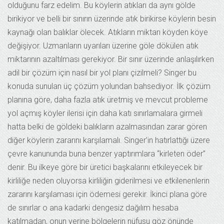
olduğunu farz edelim. Bu köylerin atıkları da aynı gölde
birikiyor ve belli bir sınırın üzerinde atık birikirse köylerin besin
kaynağı olan balıklar ölecek. Atıkların miktarı köyden köye
değişiyor. Uzmanların uyarıları üzerine göle dökülen atık
miktarının azaltılması gerekiyor. Bir sınır üzerinde anlaşılırken
adil bir çözüm için nasıl bir yol planı çizilmeli? Singer bu
konuda sunulan üç çözüm yolundan bahsediyor. İlk çözüm
planına göre, daha fazla atık üretmiş ve mevcut probleme
yol açmış köyler ilerisi için daha katı sınırlamalara girmeli
hatta belki de göldeki balıkların azalmasından zarar gören
diğer köylerin zararını karşılamalı. Singer’in hatırlattığı üzere
çevre kanununda buna benzer yaptırımlara “kirleten öder”
denir. Bu ilkeye göre bir üretici başkalarını etkileyecek bir
kirliliğe neden oluyorsa kirliliğin giderilmesi ve etkilenenlerin
zararını karşılaması için ödemesi gerekir. İkinci plana göre
de sınırlar o ana kadarki dengesiz dağılım hesaba
katılmadan, onun yerine bölgelerin nüfusu göz önünde