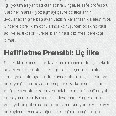
ilgili yorumları yanıtladıktan sonra Singer, felsefe profesörü
Gardiner’in ahlaki yozlaşmayı çevre politikalarının
uygulanabilirliğine bağlayan yazısını karamsarlıkla eleştiriyor.
Singer’e göre, iklim konularında konuşurken odak noktası
adil ve eşitlikçi bir küresel planın nasıl çizilmesi gerektiği
olmalı.
Hafifletme Prensibi: Üç İlke
Singer iklim konusuna etik yaklaşımın öneminden şu şekilde
söz ediyor: atmosferin sera gazlarını taşıma kapasitesi
kimseye ait olmayan bir tür kaynak olarak düşünülebilir ve
bu kaynağın adil paylaşılması gerek. Bu kapasitenin ifade
ettiği ise biyosfere zarar verecek bir iklim değişikliğine yol
açmayan miktar. Bu bölümün devamında Singer atmosfer
ve hayali bir göl arasında bir benzerlik kuruyor. İki yüz köy ve
bu köylerin besin kaynağı olarak bağımlı olduğu bir göl