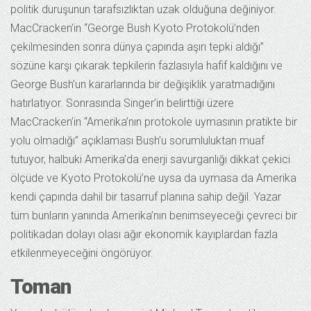
politik duruşunun tarafsızlıktan uzak olduğuna değiniyor.
MacCracken’in “George Bush Kyoto Protokolü’nden
çekilmesinden sonra dünya çapında aşırı tepki aldığı”
sözüne karşı çıkarak tepkilerin fazlasıyla hafif kaldığını ve
George Bush’un kararlarında bir değişiklik yaratmadığını
hatırlatıyor. Sonrasında Singer’in belirttiği üzere
MacCracken’in “Amerika’nın protokole uymasının pratikte bir
yolu olmadığı” açıklaması Bush’u sorumluluktan muaf
tutuyor, halbuki Amerika’da enerji savurganlığı dikkat çekici
ölçüde ve Kyoto Protokolü’ne uysa da uymasa da Amerika
kendi çapında dahil bir tasarruf planına sahip değil. Yazar
tüm bunların yanında Amerika’nın benimseyeceği çevreci bir
politikadan dolayı olası ağır ekonomik kayıplardan fazla
etkilenmeyeceğini öngörüyor.
Toman