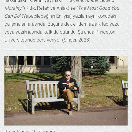
hakkındaki fikirlerini yaymaktı.
“Famine, Affluence, and
Morality”
(Kıtlık, Refah ve Ahlak)
ve “The Most Good You
Can Do”
(Yapabileceğinin En İyisi) yazıları aynı konudaki
çalışmaları arasında. Bugüne dek elliden fazla kitap yazdı
veya yazılmasında katkıda bulundu. Şu anda Princeton
Üniversitesinde ders veriyor (Singer, 2023).
Peter Singer / Instagram