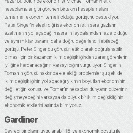
Yazar bu bölümde ekonomist Michael Toman’ın etik
hesaplamalar gibi görünen birtakım hesaplamaların
tamamen ekonomi temelli olduğu görüşünü destekliyor.
Peter Singer’in eleştirdiği ise ekonomistin sera gazlarını
azaltmanın yol açacağı masrafın faydalarından fazla olduğu
ve aynı miktar paranın daha doğru değerlendirilebileceği
görüşü. Peter Singer bu görüşün etik olarak doğrulanabilir
olması için bir kazancın iklim değişikliğinden zarar görenlerin
iyiliğine harcanacağının varsayıldığını vurguluyor. Singer’in
Toman’ın görüşü hakkında ele aldığı problemler şu şekilde:
iklim değişikliğinin yol açacağı yıkımın boyutları ekonominin
değil etiğin konusu ve Toman’ın hesapları dünyanın düzeninin
değişmeyeceğini varsaysa da büyük bir iklim değişikliğinin
ekonomik etkilerini aslında bilmiyoruz.
Gardiner
Çevreci bir planın uygulanabilirliği ve ekonomik boyutu ile