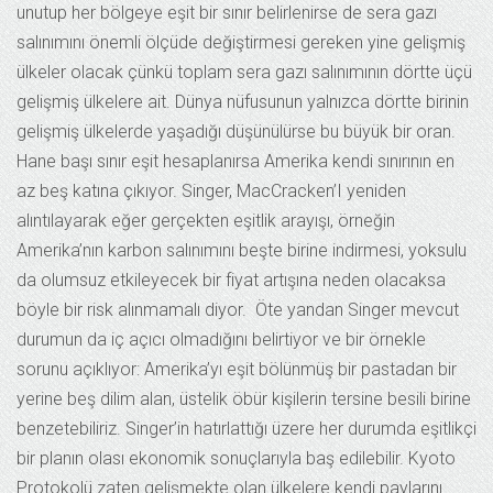
unutup her bölgeye eşit bir sınır belirlenirse de sera gazı
salınımını önemli ölçüde değiştirmesi gereken yine gelişmiş
ülkeler olacak çünkü toplam sera gazı salınımının dörtte üçü
gelişmiş ülkelere ait. Dünya nüfusunun yalnızca dörtte birinin
gelişmiş ülkelerde yaşadığı düşünülürse bu büyük bir oran.
Hane başı sınır eşit hesaplanırsa Amerika kendi sınırının en
az beş katına çıkıyor. Singer, MacCracken’I yeniden
alıntılayarak eğer gerçekten eşitlik arayışı, örneğin
Amerika’nın karbon salınımını beşte birine indirmesi, yoksulu
da olumsuz etkileyecek bir fiyat artışına neden olacaksa
böyle bir risk alınmamalı diyor. Öte yandan Singer mevcut
durumun da iç açıcı olmadığını belirtiyor ve bir örnekle
sorunu açıklıyor: Amerika’yı eşit bölünmüş bir pastadan bir
yerine beş dilim alan, üstelik öbür kişilerin tersine besili birine
benzetebiliriz. Singer’in hatırlattığı üzere her durumda eşitlikçi
bir planın olası ekonomik sonuçlarıyla baş edilebilir. Kyoto
Protokolü zaten gelişmekte olan ülkelere kendi paylarını