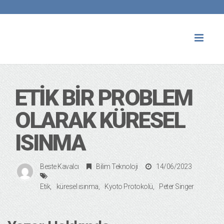
Toggl
naviga
ETIK BIR PROBLEM
OLARAK KÜRESEL
ISINMA
Beste Kavalcı
Bilim Teknoloji
14/06/2023
Etik
küresel ısınma
Kyoto Protokolü
Peter Singer