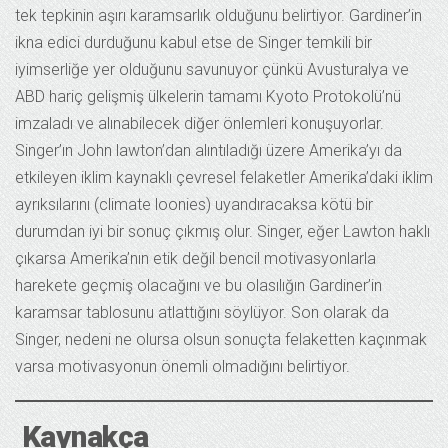
tek tepkinin aşırı karamsarlık olduğunu belirtiyor. Gardiner’in
ikna edici durduğunu kabul etse de Singer temkili bir
iyimserliğe yer olduğunu savunuyor çünkü Avusturalya ve
ABD hariç gelişmiş ülkelerin tamamı Kyoto Protokolü’nü
imzaladı ve alınabilecek diğer önlemleri konuşuyorlar.
Singer’ın John lawton’dan alıntıladığı üzere Amerika’yı da
etkileyen iklim kaynaklı çevresel felaketler Amerika’daki iklim
ayrıksılarını (climate loonies) uyandıracaksa kötü bir
durumdan iyi bir sonuç çıkmış olur. Singer, eğer Lawton haklı
çıkarsa Amerika’nın etik değil bencil motivasyonlarla
harekete geçmiş olacağını ve bu olasılığın Gardiner’in
karamsar tablosunu atlattığını söylüyor. Son olarak da
Singer, nedeni ne olursa olsun sonuçta felaketten kaçınmak
varsa motivasyonun önemli olmadığını belirtiyor.
Kaynakça