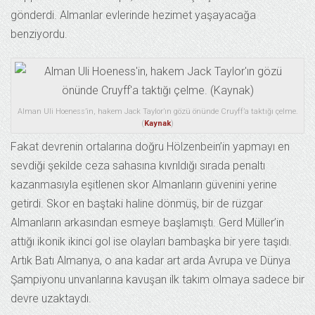
gönderdi. Almanlar evlerinde hezimet yaşayacağa
benziyordu.
Alman Uli Hoeness’in, hakem Jack Taylor’ın gözü önünde Cruyff’a taktığı çelme.
(
Kaynak
)
Fakat devrenin ortalarına doğru Hölzenbein’in yapmayı en
sevdiği şekilde ceza sahasına kıvrıldığı sırada penaltı
kazanmasıyla eşitlenen skor Almanların güvenini yerine
getirdi. Skor en baştaki haline dönmüş, bir de rüzgar
Almanların arkasından esmeye başlamıştı. Gerd Müller’in
attığı ikonik ikinci gol ise olayları bambaşka bir yere taşıdı.
Artık Batı Almanya, o ana kadar art arda Avrupa ve Dünya
Şampiyonu unvanlarına kavuşan ilk takım olmaya sadece bir
devre uzaktaydı.