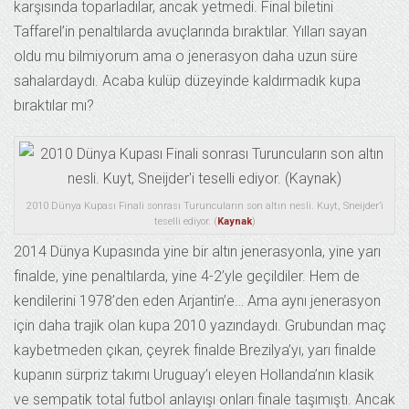
karşısında toparladılar, ancak yetmedi. Final biletini
Taffarel’in penaltılarda avuçlarında bıraktılar. Yılları sayan
oldu mu bilmiyorum ama o jenerasyon daha uzun süre
sahalardaydı. Acaba kulüp düzeyinde kaldırmadık kupa
bıraktılar mı?
2010 Dünya Kupası Finali sonrası Turuncuların son altın nesli. Kuyt, Sneijder’i
teselli ediyor. (
Kaynak
)
2014 Dünya Kupasında yine bir altın jenerasyonla, yine yarı
finalde, yine penaltılarda, yine 4-2’yle geçildiler. Hem de
kendilerini 1978’den eden Arjantin’e… Ama aynı jenerasyon
için daha trajik olan kupa 2010 yazındaydı. Grubundan maç
kaybetmeden çıkan, çeyrek finalde Brezilya’yı, yarı finalde
kupanın sürpriz takımı Uruguay’ı eleyen Hollanda’nın klasik
ve sempatik total futbol anlayışı onları finale taşımıştı. Ancak