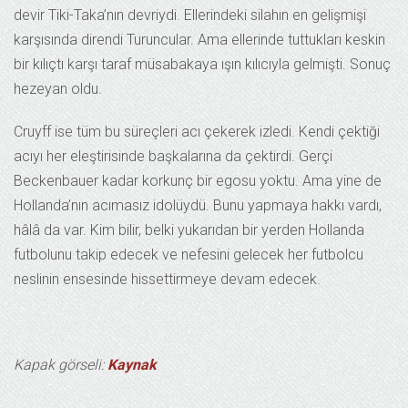
devir Tiki-Taka’nın devriydi. Ellerindeki silahın en gelişmişi
karşısında direndi Turuncular. Ama ellerinde tuttukları keskin
bir kılıçtı karşı taraf müsabakaya ışın kılıcıyla gelmişti. Sonuç
hezeyan oldu.
Cruyff ise tüm bu süreçleri acı çekerek izledi. Kendi çektiği
acıyı her eleştirisinde başkalarına da çektirdi. Gerçi
Beckenbauer kadar korkunç bir egosu yoktu. Ama yine de
Hollanda’nın acımasız idolüydü. Bunu yapmaya hakkı vardı,
hâlâ da var. Kim bilir, belki yukarıdan bir yerden Hollanda
futbolunu takip edecek ve nefesini gelecek her futbolcu
neslinin ensesinde hissettirmeye devam edecek.
Kapak görseli:
Kaynak