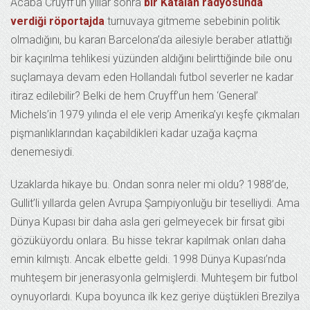
Acaba Cruyff’un yıllar sonra
bir Katalan radyosunda
verdiği röportajda
turnuvaya gitmeme sebebinin politik
olmadığını, bu kararı Barcelona’da ailesiyle beraber atlattığı
bir kaçırılma tehlikesi yüzünden aldığını belirttiğinde bile onu
suçlamaya devam eden Hollandalı futbol severler ne kadar
itiraz edilebilir? Belki de hem Cruyff’un hem ‘General’
Michels’in 1979 yılında el ele verip Amerika’yı keşfe çıkmaları
pişmanlıklarından kaçabildikleri kadar uzağa kaçma
denemesiydi.
Uzaklarda hikaye bu. Ondan sonra neler mi oldu? 1988’de,
Gullit’li yıllarda gelen Avrupa Şampiyonluğu bir teselliydi. Ama
Dünya Kupası bir daha asla geri gelmeyecek bir fırsat gibi
gözüküyordu onlara. Bu hisse tekrar kapılmak onları daha
emin kılmıştı. Ancak elbette geldi. 1998 Dünya Kupası’nda
muhteşem bir jenerasyonla gelmişlerdi. Muhteşem bir futbol
oynuyorlardı. Kupa boyunca ilk kez geriye düştükleri Brezilya