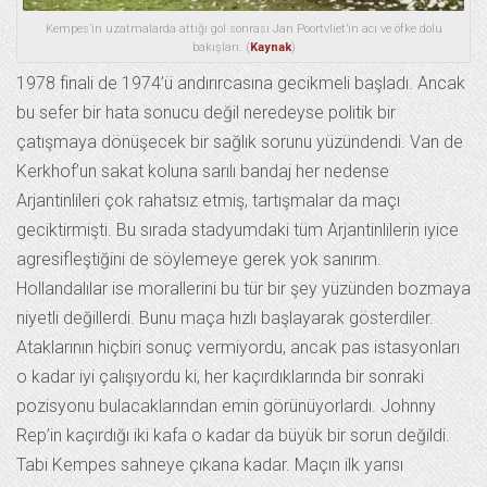
Kempes’in uzatmalarda attığı gol sonrası Jan Poortvliet’in acı ve öfke dolu
bakışları. (
Kaynak
)
1978 finali de 1974’ü andırırcasına gecikmeli başladı. Ancak
bu sefer bir hata sonucu değil neredeyse politik bir
çatışmaya dönüşecek bir sağlık sorunu yüzündendi. Van de
Kerkhof’un sakat koluna sarılı bandaj her nedense
Arjantinlileri çok rahatsız etmiş, tartışmalar da maçı
geciktirmişti. Bu sırada stadyumdaki tüm Arjantinlilerin iyice
agresifleştiğini de söylemeye gerek yok sanırım.
Hollandalılar ise morallerini bu tür bir şey yüzünden bozmaya
niyetli değillerdi. Bunu maça hızlı başlayarak gösterdiler.
Ataklarının hiçbiri sonuç vermiyordu, ancak pas istasyonları
o kadar iyi çalışıyordu ki, her kaçırdıklarında bir sonraki
pozisyonu bulacaklarından emin görünüyorlardı. Johnny
Rep’in kaçırdığı iki kafa o kadar da büyük bir sorun değildi.
Tabi Kempes sahneye çıkana kadar. Maçın ilk yarısı