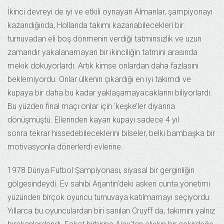
İkinci devreyi de iyi ve etkili oynayan Almanlar, şampiyonayı
kazandığında, Hollanda takımı kazanabilecekleri bir
turnuvadan eli boş dönmenin verdiği tatminsizlik ve uzun
zamandır yakalanamayan bir ikinciliğin tatmini arasında
mekik dokuyorlardı. Artık kimse onlardan daha fazlasını
beklemiyordu. Onlar ülkenin çıkardığı en iyi takımdı ve
kupaya bir daha bu kadar yaklaşamayacaklarını biliyorlardı.
Bu yüzden final maçı onlar için ‘keşke’ler diyarına
dönüşmüştü. Ellerinden kayan kupayı sadece 4 yıl
sonra tekrar hissedebileceklerini bilseler, belki bambaşka bir
motivasyonla dönerlerdi evlerine.
1978 Dünya Futbol Şampiyonası, siyasal bir gerginliğin
gölgesindeydi. Ev sahibi Arjantin’deki askeri cunta yönetimi
yüzünden birçok oyuncu turnuvaya katılmamayı seçiyordu.
Yıllarca bu oyunculardan biri sanılan Cruyff da, takımını yalnız