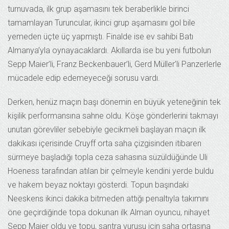
turnuvada, ilk grup aşamasını tek beraberlikle birinci
tamamlayan Turuncular, ikinci grup aşamasını gol bile
yemeden üçte üç yapmıştı. Finalde ise ev sahibi Batı
Almanya’yla oynayacaklardı. Akıllarda ise bu yeni futbolun
Sepp Maier’li, Franz Beckenbauer’li, Gerd Müller’li Panzerlerle
mücadele edip edemeyeceği sorusu vardı.
Derken, henüz maçın başı dönemin en büyük yeteneğinin tek
kişilik performansına sahne oldu. Köşe gönderlerini takmayı
unutan görevliler sebebiyle gecikmeli başlayan maçın ilk
dakikası içerisinde Cruyff orta saha çizgisinden itibaren
sürmeye başladığı topla ceza sahasına süzüldüğünde Uli
Hoeness tarafından atılan bir çelmeyle kendini yerde buldu
ve hakem beyaz noktayı gösterdi. Topun başındaki
Neeskens ikinci dakika bitmeden attığı penaltıyla takımını
öne geçirdiğinde topa dokunan ilk Alman oyuncu, nihayet
Sepp Maier oldu ve topu, santra vuruşu için saha ortasına