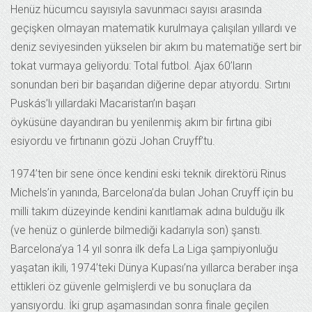
Henüz hücumcu sayısıyla savunmacı sayısı arasında
geçişken olmayan matematik kurulmaya çalışılan yıllardı ve
deniz seviyesinden yükselen bir akım bu matematiğe sert bir
tokat vurmaya geliyordu: Total futbol. Ajax 60’ların
sonundan beri bir başarıdan diğerine depar atıyordu. Sırtını
Puskás’lı yıllardaki Macaristan’ın başarı
öyküsüne dayandıran bu yenilenmiş akım bir fırtına gibi
esiyordu ve fırtınanın gözü Johan Cruyff’tu.
1974’ten bir sene önce kendini eski teknik direktörü Rinus
Michels’in yanında, Barcelona’da bulan Johan Cruyff için bu
milli takım düzeyinde kendini kanıtlamak adına bulduğu ilk
(ve henüz o günlerde bilmediği kadarıyla son) şanstı.
Barcelona’ya 14 yıl sonra ilk defa La Liga şampiyonluğu
yaşatan ikili, 1974’teki Dünya Kupası’na yıllarca beraber inşa
ettikleri öz güvenle gelmişlerdi ve bu sonuçlara da
yansıyordu. İki grup aşamasından sonra finale geçilen