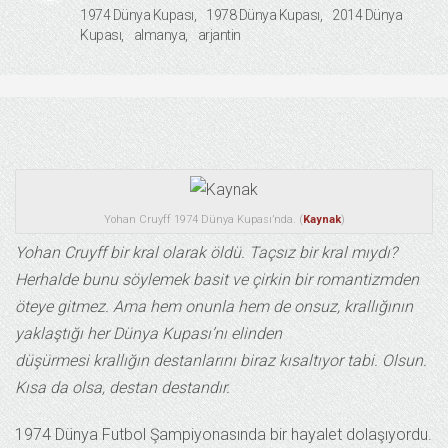
1974 Dünya Kupası
1978 Dünya Kupası
2014 Dünya
Kupası
almanya
arjantin
Yohan Cruyff 1974 Dünya Kupası’nda. (
Kaynak
)
Yohan Cruyff bir kral olarak öldü. Taçsız bir kral mıydı?
Herhalde bunu söylemek basit ve çirkin bir romantizmden
öteye gitmez. Ama hem onunla hem de onsuz, krallığının
yaklaştığı her Dünya Kupası’nı elinden
düşürmesi krallığın destanlarını biraz kısaltıyor tabi. Olsun.
Kısa da olsa, destan destandır.
1974 Dünya Futbol Şampiyonasında bir hayalet dolaşıyordu.