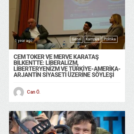
Genel
Kampüs
Politika
1 year ago
CEM TOKER VE MERVE KARATAŞ
BILKENTTE: LIBERALIZM,
LIBERTERYENIZM VE TÜRKIYE-AMERIKA-
ARJANTIN SIYASETI ÜZERINE SÖYLEŞI
Can Ö.