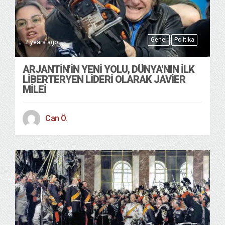
Genel
Politika
2 years ago
ARJANTIN’IN YENI YOLU, DÜNYA’NIN ILK
LIBERTERYEN LIDERI OLARAK JAVIER
MILEI
Can Ö.