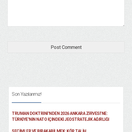
Son Yazılarımız!
TRUMAN DOKTRINI’NDEN 2026 ANKARA ZIRVESI’NE:
TÜRKIYE’NIN NATO İÇINDEKI JEOSTRATEJIK AĞIRLIĞI
SEÇIMLER VE BIRAKABILMEK: KÖR TALIH