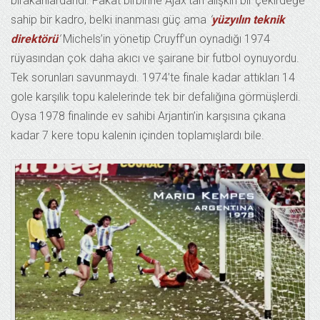
bırakanlardandı. Fakat birbirine Ajax’tan alışkın bir çekirdeğe
sahip bir kadro, belki inanması güç ama
‘
yüzyılın teknik
direktörü
‘
Michels’in yönetip Cruyff’un oynadığı 1974
rüyasından çok daha akıcı ve şairane bir futbol oynuyordu.
Tek sorunları savunmaydı. 1974’te finale kadar attıkları 14
gole karşılık topu kalelerinde tek bir defalığına görmüşlerdi.
Oysa 1978 finalinde ev sahibi Arjantin’in karşısına çıkana
kadar 7 kere topu kalenin içinden toplamışlardı bile.