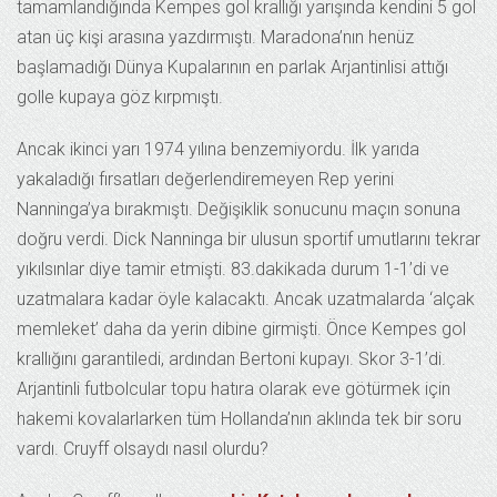
tamamlandığında Kempes gol krallığı yarışında kendini 5 gol
atan üç kişi arasına yazdırmıştı. Maradona’nın henüz
başlamadığı Dünya Kupalarının en parlak Arjantinlisi attığı
golle kupaya göz kırpmıştı.
Ancak ikinci yarı 1974 yılına benzemiyordu. İlk yarıda
yakaladığı fırsatları değerlendiremeyen Rep yerini
Nanninga’ya bırakmıştı. Değişiklik sonucunu maçın sonuna
doğru verdi. Dick Nanninga bir ulusun sportif umutlarını tekrar
yıkılsınlar diye tamir etmişti. 83.dakikada durum 1-1’di ve
uzatmalara kadar öyle kalacaktı. Ancak uzatmalarda ‘alçak
memleket’ daha da yerin dibine girmişti. Önce Kempes gol
krallığını garantiledi, ardından Bertoni kupayı. Skor 3-1’di.
Arjantinli futbolcular topu hatıra olarak eve götürmek için
hakemi kovalarlarken tüm Hollanda’nın aklında tek bir soru
vardı. Cruyff olsaydı nasıl olurdu?