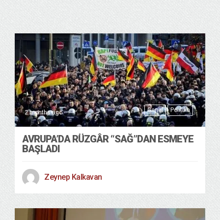
Genel
Politika
2 months ago
AVRUPA’DA RÜZGÂR “SAĞ”DAN ESMEYE
BAŞLADI
Zeynep Kalkavan