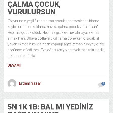
ÇALMA ÇOCUK,
VURULURSUN
“Boynuna o yeşil fuları sarma çocuk gece trenlerine binme
kaybolursun sokaklarda mızıka çalma çocuk vurulursun”
Hepimiz çocuk olduk. Hepimiz gittik ekmek almaya. Ekmek
almak hani. Oflaya poflaya gidilir ama dönerken o sıcak, el
yakan ekmeğin köşesinden koparıp ağza atmanın keyfiyle, eve
dönünce laf edilmez. Eve dönerken yolda ayak taşa takılır belki,
diz kanar en fazla.
DEVAMI
Erdem Yazar
2
5N 1K 1B: BAL MI YEDINIZ