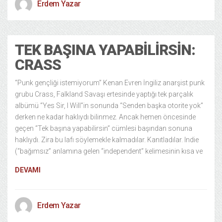
Erdem Yazar
TEK BAŞINA YAPABILIRSIN:
CRASS
“Punk gençliği istemiyorum” Kenan Evren İngiliz anarşist punk
grubu Crass, Falkland Savaşı ertesinde yaptığı tek parçalık
albümü “Yes Sir, I Will”in sonunda “Senden başka otorite yok”
derken ne kadar haklıydı bilinmez. Ancak hemen öncesinde
geçen “Tek başına yapabilirsin” cümlesi başından sonuna
haklıydı. Zira bu lafı söylemekle kalmadılar. Kanıtladılar. Indie
(“bağımsız” anlamına gelen “independent” kelimesinin kısa ve
DEVAMI
Erdem Yazar