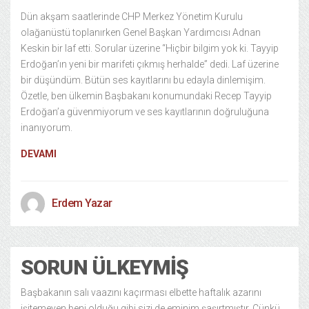
Dün akşam saatlerinde CHP Merkez Yönetim Kurulu
olağanüstü toplanırken Genel Başkan Yardımcısı Adnan
Keskin bir laf etti. Sorular üzerine “Hiçbir bilgim yok ki. Tayyip
Erdoğan’ın yeni bir marifeti çıkmış herhalde” dedi. Laf üzerine
bir düşündüm. Bütün ses kayıtlarını bu edayla dinlemişim.
Özetle, ben ülkemin Başbakanı konumundaki Recep Tayyip
Erdoğan’a güvenmiyorum ve ses kayıtlarının doğruluğuna
inanıyorum.
DEVAMI
Erdem Yazar
SORUN ÜLKEYMIŞ
Başbakanın salı vaazını kaçırması elbette haftalık azarını
işitemeyen beni olduğu gibi sizi de eminim şaşırtmıştır. Çünkü