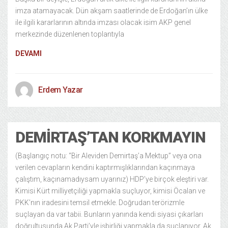
imza atamayacak. Dün akşam saatlerinde de Erdoğan’ın ülke
ile ilgili kararlarının altında imzası olacak isim AKP genel
merkezinde düzenlenen toplantıyla
DEVAMI
Erdem Yazar
DEMIRTAŞ’TAN KORKMAYIN
(Başlangıç notu: “Bir Aleviden Demirtaş’a Mektup” veya ona
verilen cevapların kendini kaptırmışlıklarından kaçınmaya
çalıştım, kaçınamadıysam uyarınız) HDP’ye birçok eleştiri var.
Kimisi Kürt milliyetçiliği yapmakla suçluyor, kimisi Öcalan ve
PKK’nın iradesini temsil etmekle. Doğrudan terörizmle
suçlayan da var tabii. Bunların yanında kendi siyasi çıkarları
doğrultusunda Ak Parti’yle işbirliği yapmakla da suçlanıyor. Ak