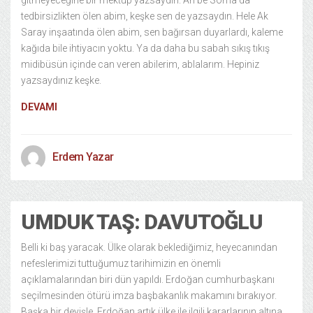
gitmeyeceğine bir mektup yazsaydın. Ah be Soma’da
tedbirsizlikten ölen abim, keşke sen de yazsaydın. Hele Ak
Saray inşaatında ölen abim, sen bağırsan duyarlardı, kaleme
kağıda bile ihtiyacın yoktu. Ya da daha bu sabah sıkış tıkış
midibüsün içinde can veren abilerim, ablalarım. Hepiniz
yazsaydınız keşke.
DEVAMI
Erdem Yazar
UMDUK TAŞ: DAVUTOĞLU
Belli ki baş yaracak. Ülke olarak beklediğimiz, heyecanından
nefeslerimizi tuttuğumuz tarihimizin en önemli
açıklamalarından biri dün yapıldı. Erdoğan cumhurbaşkanı
seçilmesinden ötürü imza başbakanlık makamını bırakıyor.
Başka bir deyişle, Erdoğan artık ülke ile ilgili kararlarının altına