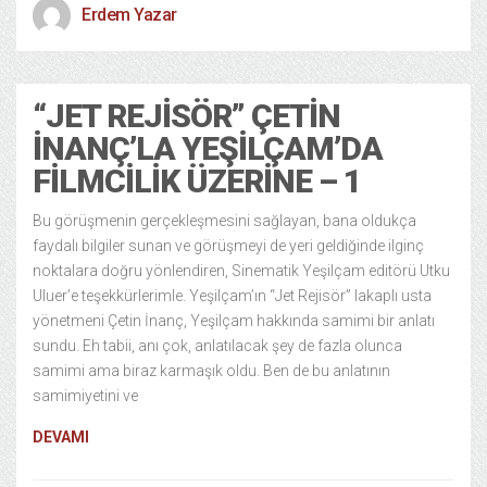
Erdem Yazar
“JET REJISÖR” ÇETIN
İNANÇ’LA YEŞILÇAM’DA
FILMCILIK ÜZERINE – 1
Bu görüşmenin gerçekleşmesini sağlayan, bana oldukça
faydalı bilgiler sunan ve görüşmeyi de yeri geldiğinde ilginç
noktalara doğru yönlendiren, Sinematik Yeşilçam editörü Utku
Uluer’e teşekkürlerimle. Yeşilçam’ın “Jet Rejisör” lakaplı usta
yönetmeni Çetin İnanç, Yeşilçam hakkında samimi bir anlatı
sundu. Eh tabii, anı çok, anlatılacak şey de fazla olunca
samimi ama biraz karmaşık oldu. Ben de bu anlatının
samimiyetini ve
DEVAMI