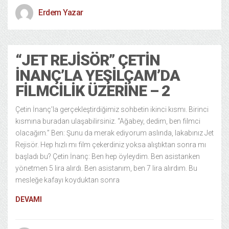
Erdem Yazar
“JET REJISÖR” ÇETIN
İNANÇ’LA YEŞILÇAM’DA
FILMCILIK ÜZERINE – 2
Çetin İnanç’la gerçekleştirdiğimiz sohbetin ikinci kısmı. Birinci
kısmına buradan ulaşabilirsiniz. “Ağabey, dedim, ben filmci
olacağım.” Ben: Şunu da merak ediyorum aslında, lakabınız Jet
Rejisör. Hep hızlı mı film çekerdiniz yoksa alıştıktan sonra mı
başladı bu? Çetin İnanç: Ben hep öyleydim. Ben asistanken
yönetmen 5 lira alırdı. Ben asistanım, ben 7 lira alırdım. Bu
mesleğe kafayı koyduktan sonra
DEVAMI