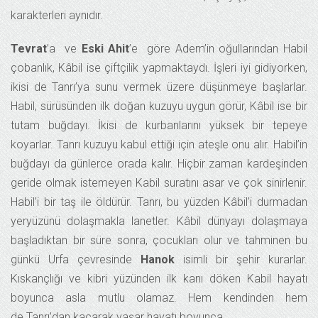
karakterleri aynıdır.
Tevrat
’a ve
Eski Ahit
’e göre Adem’in oğullarından Habil
çobanlık, Kâbil ise çiftçilik yapmaktaydı. İşleri iyi gidiyorken,
ikisi de Tanrı’ya sunu vermek üzere düşünmeye başlarlar.
Habil, sürüsünden ilk doğan kuzuyu uygun görür, Kâbil ise bir
tutam buğdayı. İkisi de kurbanlarını yüksek bir tepeye
koyarlar. Tanrı kuzuyu kabul ettiği için ateşle onu alır. Habil’in
buğdayı da günlerce orada kalır. Hiçbir zaman kardeşinden
geride olmak istemeyen Kabil suratını asar ve çok sinirlenir.
Habil’i bir taş ile öldürür. Tanrı, bu yüzden Kâbil’i durmadan
yeryüzünü dolaşmakla lanetler. Kâbil dünyayı dolaşmaya
başladıktan bir süre sonra, çocukları olur ve tahminen bu
günkü Urfa çevresinde
Hanok
isimli bir şehir kurarlar.
Kıskançlığı ve kibri yüzünden ilk kanı döken Kabil hayatı
boyunca asla mutlu olamaz. Hem kendinden hem
de Tanrı’dan kaçarak yaşar hayatı boyunca.