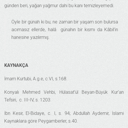
günden beri, yağan yağmur dahi bu kanı temizleyemedi.
Öyle bir günah ki bu; ne zaman bir yaşam son bulursa
acımasız ellerde, halâ günahın bir kısmı da Kâbil’in
hanesine yazılırmış.
KAYNAKÇA
İmam Kurtubi, A.g.e, c.VI, s.168.
Konyalı Mehmed Vehbi, Hülasat’ül Beyan-Büyük Kur’an
Tefsiri, c. III-IV, s. 1203.
İbn Kesir, El-Bidaye, c. I, s. 94; Abdullah Aydemir, İslami
Kaynaklara göre Peygamberler, s.40.