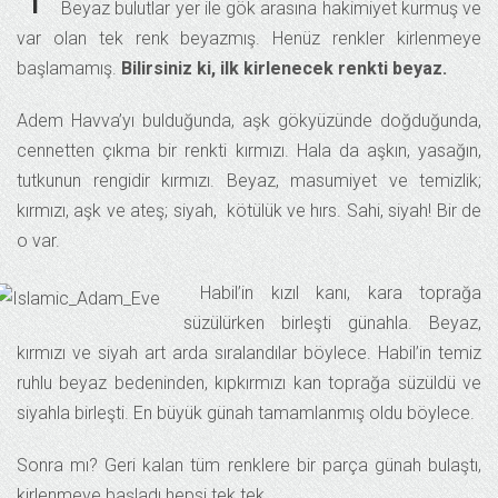
Beyaz bulutlar yer ile gök arasına hakimiyet kurmuş ve
var olan tek renk beyazmış. Henüz renkler kirlenmeye
başlamamış.
Bilirsiniz ki, ilk kirlenecek renkti beyaz.
Adem Havva’yı bulduğunda, aşk gökyüzünde doğduğunda,
cennetten çıkma bir renkti kırmızı. Hala da aşkın, yasağın,
tutkunun rengidir kırmızı. Beyaz, masumiyet ve temizlik;
kırmızı, aşk ve ateş; siyah, kötülük ve hırs. Sahi, siyah! Bir de
o var.
Habil’in kızıl kanı, kara toprağa
süzülürken birleşti günahla. Beyaz,
kırmızı ve siyah art arda sıralandılar böylece. Habil’in temiz
ruhlu beyaz bedeninden, kıpkırmızı kan toprağa süzüldü ve
siyahla birleşti. En büyük günah tamamlanmış oldu böylece.
Sonra mı? Geri kalan tüm renklere bir parça günah bulaştı,
kirlenmeye başladı hepsi tek tek…