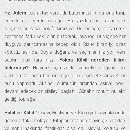
Hz. Adem
topraktan yaratıldı, bütün insanlık da onu takip
ederek can verdi toprağa. Bu yüzden bu kadar çok
rengimiz, bu kadar çok farkımız var. Her bir parçası ayrı renk,
her tanesi farklı şekil olan bu toprak, insanoğlunun içinde her
duyguyu barındırmasına sebep oldu. Bizler biraz iyi biraz
kötüyüz aslında. Böyle doğarız ve seçimlerimiz yön verir
baskın olan tarafımıza.
Yoksa Kâbil nereden bilirdi
öldürmeyi?
Hepimiz, içimizdeki vahşetle doğsak da,
vicdanımızla bunu bastırır engel oluruz şiddete. Ama Kâbil
bunu yapmadı. Aksine, ölümünün ardından asırlar boyu
devam edecek bir silsileyi başlattı. Günahın tohumunu ekti
geldiği toprağa.
Habil
ve
Kâbil
Musevi, Hristiyan ve İslamiyet kaynaklarında
geçen ortak bir olaydır. Kitaplar arasında olayın çıkış nedeni
ve sonu hakkında farklılıklar olsa da, işleyişi, konusu ve