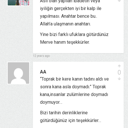
Asıl olan yapılan ibadetin veya
iyiliğin gerçekten iyi bir kalp ile
yapılması. Anahtar bence bu..
Allah’a ulaşmanın anahtarı.
Yine bizi farklı ufuklara götürdünüz
Merve hanım teşekkürler.
12 years ago
0
AA
“Toprak bir kere kanın tadını aldı ve
sonra kana asla doymadı.” Toprak
kana,insanlar zulümlerine doymadı
doymuyor…
Bizi tarihin derinliklerine
götürdüğünüz için teşekkürler…