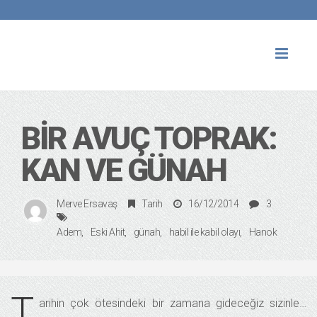
Toggl
naviga
BIR AVUÇ TOPRAK:
KAN VE GÜNAH
Merve Ersavaş
Tarih
16/12/2014
3
Adem
Eski Ahit
günah
habil ile kabil olayı
Hanok
T
arihin çok ötesindeki bir zamana gideceğiz sizinle…