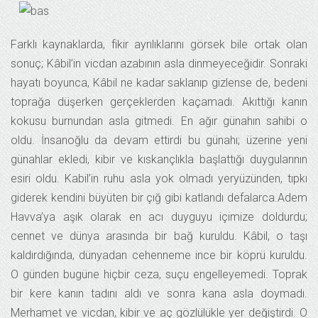
Farklı kaynaklarda, fikir ayrılıklarını görsek bile ortak olan
sonuç; Kâbil’in vicdan azabının asla dinmeyeceğidir. Sonraki
hayatı boyunca, Kâbil ne kadar saklanıp gizlense de, bedeni
toprağa düşerken gerçeklerden kaçamadı. Akıttığı kanın
kokusu burnundan asla gitmedi. En ağır günahın sahibi o
oldu. İnsanoğlu da devam ettirdi bu günahı; üzerine yeni
günahlar ekledi, kibir ve kıskançlıkla başlattığı duygularının
esiri oldu. Kabil’in ruhu asla yok olmadı yeryüzünden, tıpkı
giderek kendini büyüten bir çığ gibi katlandı defalarca.Adem
Havva’ya aşık olarak en acı duyguyu içimize doldurdu;
cennet ve dünya arasında bir bağ kuruldu. Kâbil, o taşı
kaldırdığında, dünyadan cehenneme ince bir köprü kuruldu.
O günden bugüne hiçbir ceza, suçu engelleyemedi. Toprak
bir kere kanın tadını aldı ve sonra kana asla doymadı.
Merhamet ve vicdan, kibir ve aç gözlülükle yer değiştirdi. O