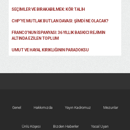
SEÇIMLER VE BIRAKABILMEK: KÖR TALIH
CHP’YE MUTLAK BUTLAN DAVASI: ŞİMDİ NE OLACAK?
FRANCO’NUN İSPANYASI: 36 YILLIK BASKICI REJIMIN
ALTINDA EZILEN TOPLUM
UMUT VE HAYAL KIRIKLIĞININ PARADOKSU
Genel
Hakkımızda
Yayın Kadromuz
Mezunlar
Ünlü Köşesi
Bizden Haberler
Yasal Uyarı