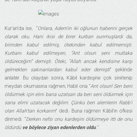
Kur’an’da ise, “
Onlara, Adem’in iki oğlunun haberini gerçek
olarak oku. Hani ikisi de birer kurban sunmuşlardı da,
birinden kabul edilmiş, ötekinden kabul edilmemişti.
Kurbanı kabul edilmeyen, “Ant olsun seni mutlaka
öldüreceğim” demişti. Öteki, “Allah ancak kendisine karşı
gelmekten sakınanlardan kabul eder demişti
” şeklinde
anlatılır. Bu olaydan sonra, Kâbil kardeşine çok sinirlenip
meydan okumasına rağmen, Habil ona “
Ant olsun! Sen beni
öldürmek için elini bana uzatsan da ben seni öldürmek için
sana elimi uzatacak değilim. Çünkü ben alemlerin Rabb’i
olan Allah’tan korkarım
” dedi. Buna rağmen Kâbil’in öfkesi
dinmedi. “
Derken nefsi onu kardeşini öldürmeye itti de onu
öldürdü
ve böylece ziyan edenlerden oldu
.”