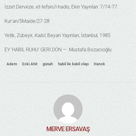
İzzet Derveze, et-tefsiru’l-hadis, Ekin Yayınları: 7/74-77.
Kur’an/5Maide/27-28
Yetik, Zübeyir,
Kabil
, Beyan Yayınları, İstanbul, 1985
EY ‘HABİL RUHU’ GERİ DÖN — Mustafa Bozacıoğlu
Adem
Eski Ahit
günah
habil ile kabil olayı
Hanok
MERVE ERSAVAŞ