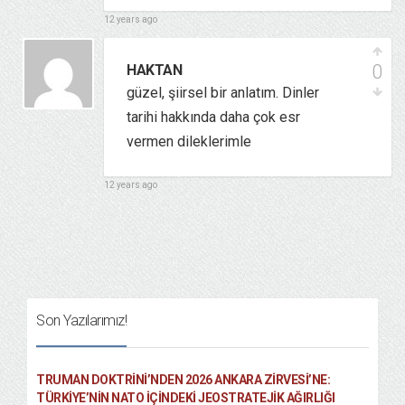
12 years ago
0
HAKTAN
güzel, şiirsel bir anlatım. Dinler
tarihi hakkında daha çok esr
vermen dileklerimle
12 years ago
Son Yazılarımız!
TRUMAN DOKTRINI’NDEN 2026 ANKARA ZIRVESI’NE:
TÜRKIYE’NIN NATO İÇINDEKI JEOSTRATEJIK AĞIRLIĞI